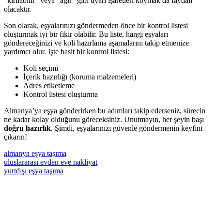
“kırılabilir” veya “ağır” gibi uyarı işaretleri koymak da faydalı
olacaktır.
Son olarak, eşyalarınızı göndermeden önce bir kontrol listesi
oluşturmak iyi bir fikir olabilir. Bu liste, hangi eşyaları
göndereceğinizi ve koli hazırlama aşamalarını takip etmenize
yardımcı olur. İşte basit bir kontrol listesi:
Koli seçimi
İçerik hazırlığı (koruma malzemeleri)
Adres etiketleme
Kontrol listesi oluşturma
Almanya’ya eşya gönderirken bu adımları takip ederseniz, sürecin
ne kadar kolay olduğunu göreceksiniz. Unutmayın, her şeyin başı
doğru hazırlık
. Şimdi, eşyalarınızı güvenle göndermenin keyfini
çıkarın!
almanya eşya taşıma
uluslararası evden eve nakliyat
yurtdışı eşya taşıma