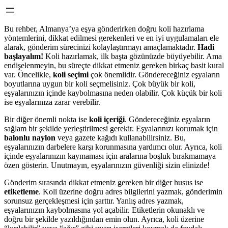
Bu rehber, Almanya’ya eşya gönderirken doğru koli hazırlama
yöntemlerini, dikkat edilmesi gerekenleri ve en iyi uygulamaları ele
alarak, gönderim sürecinizi kolaylaştırmayı amaçlamaktadır.
Hadi
başlayalım!
Koli hazırlamak, ilk başta gözünüzde büyüyebilir. Ama
endişelenmeyin, bu süreçte dikkat etmeniz gereken birkaç basit kural
var. Öncelikle,
koli seçimi
çok önemlidir. Göndereceğiniz eşyaların
boyutlarına uygun bir koli seçmelisiniz. Çok büyük bir koli,
eşyalarınızın içinde kaybolmasına neden olabilir. Çok küçük bir koli
ise eşyalarınıza zarar verebilir.
Bir diğer önemli nokta ise
koli içeriği
. Göndereceğiniz eşyaların
sağlam bir şekilde yerleştirilmesi gerekir. Eşyalarınızı korumak için
balonlu naylon
veya gazete kağıdı kullanabilirsiniz. Bu,
eşyalarınızın darbelere karşı korunmasına yardımcı olur. Ayrıca, koli
içinde eşyalarınızın kaymaması için aralarına boşluk bırakmamaya
özen gösterin. Unutmayın, eşyalarınızın güvenliği sizin elinizde!
Gönderim sırasında dikkat etmeniz gereken bir diğer husus ise
etiketleme
. Koli üzerine doğru adres bilgilerini yazmak, gönderimin
sorunsuz gerçekleşmesi için şarttır. Yanlış adres yazmak,
eşyalarınızın kaybolmasına yol açabilir. Etiketlerin okunaklı ve
doğru bir şekilde yazıldığından emin olun. Ayrıca, koli üzerine