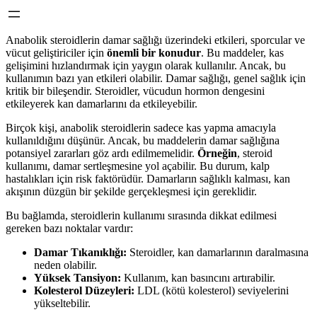
Anabolik steroidlerin damar sağlığı üzerindeki etkileri, sporcular ve
vücut geliştiriciler için
önemli bir konudur
. Bu maddeler, kas
gelişimini hızlandırmak için yaygın olarak kullanılır. Ancak, bu
kullanımın bazı yan etkileri olabilir. Damar sağlığı, genel sağlık için
kritik bir bileşendir. Steroidler, vücudun hormon dengesini
etkileyerek kan damarlarını da etkileyebilir.
Birçok kişi, anabolik steroidlerin sadece kas yapma amacıyla
kullanıldığını düşünür. Ancak, bu maddelerin damar sağlığına
potansiyel zararları göz ardı edilmemelidir.
Örneğin
, steroid
kullanımı, damar sertleşmesine yol açabilir. Bu durum, kalp
hastalıkları için risk faktörüdür. Damarların sağlıklı kalması, kan
akışının düzgün bir şekilde gerçekleşmesi için gereklidir.
Bu bağlamda, steroidlerin kullanımı sırasında dikkat edilmesi
gereken bazı noktalar vardır:
Damar Tıkanıklığı:
Steroidler, kan damarlarının daralmasına
neden olabilir.
Yüksek Tansiyon:
Kullanım, kan basıncını artırabilir.
Kolesterol Düzeyleri:
LDL (kötü kolesterol) seviyelerini
yükseltebilir.