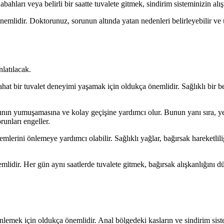
bahları veya belirli bir saatte tuvalete gitmek, sindirim sisteminizin alı
emlidir. Doktorunuz, sorunun altında yatan nedenleri belirleyebilir ve
nlatılacak.
hat bir tuvalet deneyimi yaşamak için oldukça önemlidir. Sağlıklı bir b
şkının yumuşamasına ve kolay geçişine yardımcı olur. Bunun yanı sıra, ye
runları engeller.
emlerini önlemeye yardımcı olabilir. Sağlıklı yağlar, bağırsak hareketlili
mlidir. Her gün aynı saatlerde tuvalete gitmek, bağırsak alışkanlığını düz
i önlemek için oldukça önemlidir. Anal bölgedeki kasların ve sindirim si