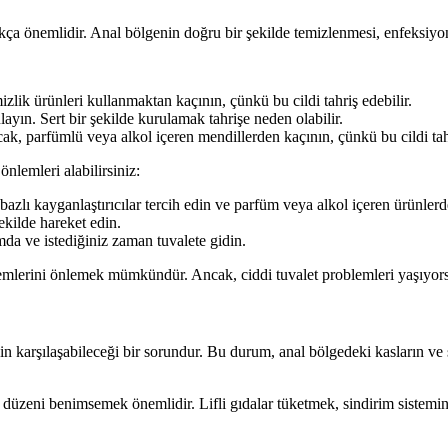
ça önemlidir. Anal bölgenin doğru bir şekilde temizlenmesi, enfeksiyon ri
emizlik ürünleri kullanmaktan kaçının, çünkü bu cildi tahriş edebilir.
yın. Sert bir şekilde kurulamak tahrişe neden olabilir.
ak, parfümlü veya alkol içeren mendillerden kaçının, çünkü bu cildi tahr
nlemleri alabilirsiniz:
bazlı kayganlaştırıcılar tercih edin ve parfüm veya alkol içeren ürünler
ekilde hareket edin.
mda ve istediğiniz zaman tuvalete gidin.
blemlerini önlemek mümkündür. Ancak, ciddi tuvalet problemleri yaşıyor
n karşılaşabileceği bir sorundur. Bu durum, anal bölgedeki kasların ve 
düzeni benimsemek önemlidir. Lifli gıdalar tüketmek, sindirim sistemini