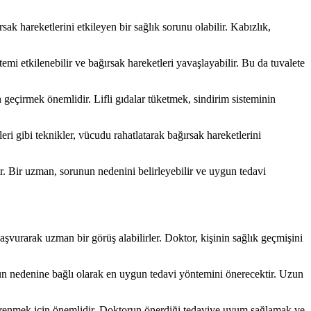
ak hareketlerini etkileyen bir sağlık sorunu olabilir. Kabızlık,
temi etkilenebilir ve bağırsak hareketleri yavaşlayabilir. Bu da tuvalete
geçirmek önemlidir. Lifli gıdalar tüketmek, sindirim sisteminin
ri gibi teknikler, vücudu rahatlatarak bağırsak hareketlerini
. Bir uzman, sorunun nedenini belirleyebilir ve uygun tedavi
başvurarak uzman bir görüş alabilirler. Doktor, kişinin sağlık geçmişini
nun nedenine bağlı olarak en uygun tedavi yöntemini önerecektir. Uzun
öğrenmek için önemlidir. Doktorun önerdiği tedaviye uyum sağlamak ve