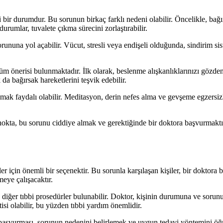
bir durumdur. Bu sorunun birkaç farklı nedeni olabilir. Öncelikle, bağırs
urumlar, tuvalete çıkma sürecini zorlaştırabilir.
orununa yol açabilir. Vücut, stresli veya endişeli olduğunda, sindirim sis
 önerisi bulunmaktadır. İlk olarak, beslenme alışkanlıklarınızı gözden 
a bağırsak hareketlerini teşvik edebilir.
amak faydalı olabilir. Meditasyon, derin nefes alma ve gevşeme egzersizle
nokta, bu sorunu ciddiye almak ve gerektiğinde bir doktora başvurmaktır
r için önemli bir seçenektir. Bu sorunla karşılaşan kişiler, bir doktora 
meye çalışacaktır.
a diğer tıbbi prosedürler bulunabilir. Doktor, kişinin durumuna ve soru
isi olabilir, bu yüzden tıbbi yardım önemlidir.
a başvurması, sorunun nedenini belirlemek ve uygun tedavi yöntemini 