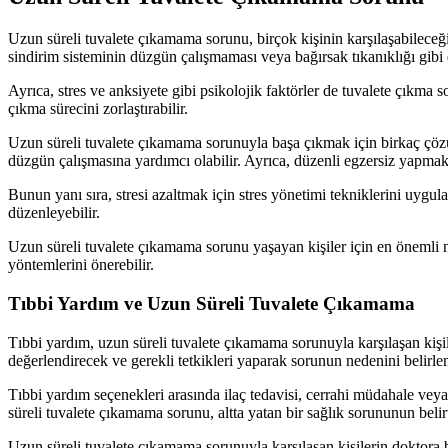
Uzun süreli tuvalete çıkamama sorunu, birçok kişinin karşılaşabileceği 
sindirim sisteminin düzgün çalışmaması veya bağırsak tıkanıklığı gibi d
Ayrıca, stres ve anksiyete gibi psikolojik faktörler de tuvalete çıkma s
çıkma sürecini zorlaştırabilir.
Uzun süreli tuvalete çıkamama sorunuyla başa çıkmak için birkaç çözüm
düzgün çalışmasına yardımcı olabilir. Ayrıca, düzenli egzersiz yapmak d
Bunun yanı sıra, stresi azaltmak için stres yönetimi tekniklerini uygul
düzenleyebilir.
Uzun süreli tuvalete çıkamama sorunu yaşayan kişiler için en önemli 
yöntemlerini önerebilir.
Tıbbi Yardım ve Uzun Süreli Tuvalete Çıkamama
Tıbbi yardım, uzun süreli tuvalete çıkamama sorunuyla karşılaşan kişile
değerlendirecek ve gerekli tetkikleri yaparak sorunun nedenini belirle
Tıbbi yardım seçenekleri arasında ilaç tedavisi, cerrahi müdahale vey
süreli tuvalete çıkamama sorunu, altta yatan bir sağlık sorununun belirt
Uzun süreli tuvalete çıkamama sorunuyla karşılaşan kişilerin doktor