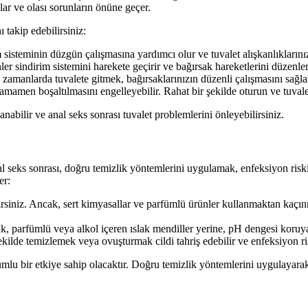
lar ve olası sorunların önüne geçer.
ı takip edebilirsiniz:
 sisteminin düzgün çalışmasına yardımcı olur ve tuvalet alışkanlıklarını
nler sindirim sistemini harekete geçirir ve bağırsak hareketlerini düzenler
manlarda tuvalete gitmek, bağırsaklarınızın düzenli çalışmasını sağla
amamen boşaltılmasını engelleyebilir. Rahat bir şekilde oturun ve tuval
nabilir ve anal seks sonrası tuvalet problemlerini önleyebilirsiniz.
l seks sonrası, doğru temizlik yöntemlerini uygulamak, enfeksiyon riskini 
er:
lirsiniz. Ancak, sert kimyasallar ve parfümlü ürünler kullanmaktan kaçınma
ak, parfümlü veya alkol içeren ıslak mendiller yerine, pH dengesi koruyan
kilde temizlemek veya ovuşturmak cildi tahriş edebilir ve enfeksiyon risk
u bir etkiye sahip olacaktır. Doğru temizlik yöntemlerini uygulayarak, sa