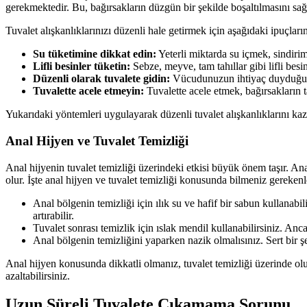
gerekmektedir. Bu, bağırsakların düzgün bir şekilde boşaltılmasını sağ
Tuvalet alışkanlıklarınızı düzenli hale getirmek için aşağıdaki ipuçların
Su tüketimine dikkat edin:
Yeterli miktarda su içmek, sindirim
Lifli besinler tüketin:
Sebze, meyve, tam tahıllar gibi lifli besi
Düzenli olarak tuvalete gidin:
Vücudunuzun ihtiyaç duyduğu za
Tuvalette acele etmeyin:
Tuvalette acele etmek, bağırsakların t
Yukarıdaki yöntemleri uygulayarak düzenli tuvalet alışkanlıklarını kaza
Anal Hijyen ve Tuvalet Temizliği
Anal hijyenin tuvalet temizliği üzerindeki etkisi büyük önem taşır. Ana
olur. İşte anal hijyen ve tuvalet temizliği konusunda bilmeniz gerekenl
Anal bölgenin temizliği için ılık su ve hafif bir sabun kullanabi
artırabilir.
Tuvalet sonrası temizlik için ıslak mendil kullanabilirsiniz. Anc
Anal bölgenin temizliğini yaparken nazik olmalısınız. Sert bir şe
Anal hijyen konusunda dikkatli olmanız, tuvalet temizliği üzerinde oluml
azaltabilirsiniz.
Uzun Süreli Tuvalete Çıkamama Sorunu