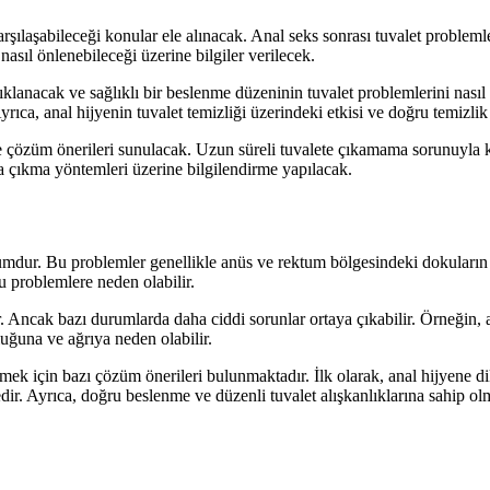
arşılaşabileceği konular ele alınacak. Anal seks sonrası tuvalet proble
asıl önlenebileceği üzerine bilgiler verilecek.
anacak ve sağlıklı bir beslenme düzeninin tuvalet problemlerini nasıl et
 Ayrıca, anal hijyenin tuvalet temizliği üzerindeki etkisi ve doğru temizli
 çözüm önerileri sunulacak. Uzun süreli tuvalete çıkamama sorunuyla kar
a çıkma yöntemleri üzerine bilgilendirme yapılacak.
umdur. Bu problemler genellikle anüs ve rektum bölgesindeki dokuların 
u problemlere neden olabilir.
r. Ancak bazı durumlarda daha ciddi sorunlar ortaya çıkabilir. Örneğin, a
uğuna ve ağrıya neden olabilir.
mek için bazı çözüm önerileri bulunmaktadır. İlk olarak, anal hijyene d
r. Ayrıca, doğru beslenme ve düzenli tuvalet alışkanlıklarına sahip ol