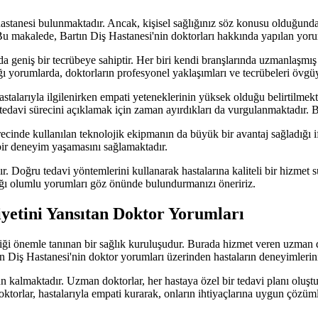
 hastanesi bulunmaktadır. Ancak, kişisel sağlığınız söz konusu olduğunda
 Bu makalede, Bartın Diş Hastanesi'nin doktorları hakkında yapılan yoru
 geniş bir tecrübeye sahiptir. Her biri kendi branşlarında uzmanlaşmış ol
ğı yorumlarda, doktorların profesyonel yaklaşımları ve tecrübeleri övgü
talarıyla ilgilenirken empati yeteneklerinin yüksek olduğu belirtilmekted
edavi sürecini açıklamak için zaman ayırdıkları da vurgulanmaktadır. Bu
recinde kullanılan teknolojik ekipmanın da büyük bir avantaj sağladığı i
 bir deneyim yaşamasını sağlamaktadır.
dır. Doğru tedavi yöntemlerini kullanarak hastalarına kaliteli bir hizmet
tığı olumlu yorumları göz önünde bulundurmanızı öneririz.
yetini Yansıtan Doktor Yorumları
ği önemle tanınan bir sağlık kuruluşudur. Burada hizmet veren uzman dok
ın Diş Hastanesi'nin doktor yorumları üzerinden hastaların deneyimlerin
 kalmaktadır. Uzman doktorlar, her hastaya özel bir tedavi planı oluştu
 Doktorlar, hastalarıyla empati kurarak, onların ihtiyaçlarına uygun çöz