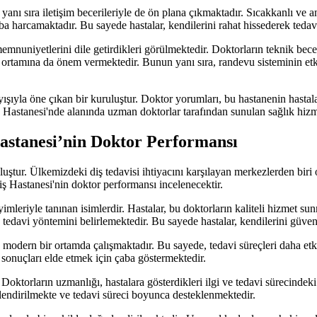
anı sıra iletişim becerileriyle de ön plana çıkmaktadır. Sıcakkanlı ve anl
ba harcamaktadır. Bu sayede hastalar, kendilerini rahat hissederek tedavi
mnuniyetlerini dile getirdikleri görülmektedir. Doktorların teknik becer
 ortamına da önem vermektedir. Bunun yanı sıra, randevu sisteminin etkin
ayışıyla öne çıkan bir kuruluştur. Doktor yorumları, bu hastanenin hast
iş Hastanesi'nde alanında uzman doktorlar tarafından sunulan sağlık hizme
astanesi’nin Doktor Performansı
luştur. Ülkemizdeki diş tedavisi ihtiyacını karşılayan merkezlerden biri 
ş Hastanesi'nin doktor performansı incelenecektir.
imleriyle tanınan isimlerdir. Hastalar, bu doktorların kaliteli hizmet 
n tedavi yöntemini belirlemektedir. Bu sayede hastalar, kendilerini güv
ış modern bir ortamda çalışmaktadır. Bu sayede, tedavi süreçleri daha etk
yi sonuçları elde etmek için çaba göstermektedir.
Doktorların uzmanlığı, hastalara gösterdikleri ilgi ve tedavi sürecindeki 
lgilendirilmekte ve tedavi süreci boyunca desteklenmektedir.