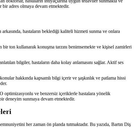
an doktorlar, hastaların ihtiyaçlarına uygun tedaviler sunmakta ve
lir bir adres olmaya devam etmektedir.
arkasında, hastaların beklediği kaliteli hizmeti sunma ve onlara
yan bir ton kullanarak konuşma tarzını benimsemekte ve kişisel zamirleri
anlatılan bilgiler, hastaların daha kolay anlamasını sağlar. Aktif ses
konular hakkında kapsamlı bilgi içerir ve şaşkınlık ve patlama hissi
der.
O optimizasyonlu ve benzersiz içeriklerle hastalara yönelik
li bir deneyim sunmaya devam etmektedir.
leri
 memnuniyetini her zaman ön planda tutmaktadır. Bu yazıda, Bartın Diş