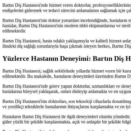
Bartın Diş Hastanesi'nde hizmet veren doktorlar, profesyonelliklerinin y
endişelerini gidermek ve tedavi sürecini anlamalarını sağlamak için ça
Bartın Diş Hastanesi'nin doktor yorumları incelendiğinde, hastaların me
hastalar, Bartın Diş Hastanesi'nin modern tıbbi ekipmanlarına ve steril
edilmektedir.
Bartın Diş Hastanesi, hasta odaklı yaklaşımıyla ve kaliteli hizmet anl
ilindeki diş sağlığı sorunlarıyla başa çıkmak isteyen herkes, Bartın D
Yüzlerce Hastanın Deneyimi: Bartın Diş H
Bartın Diş Hastanesi, sağlık sektöründe yıllardır hizmet veren bir kuru
edilmektedir. Bu makalede, hastaların deneyimleri üzerinden Bartın Di
Bartın Diş Hastanesi'nde görev yapan doktorlar, uzmanlıkları ve deney
hastalarına bireysel yaklaşarak, onları dinleyip anlamakta ve en uygu
Bartın Diş Hastanesi'nin doktorları, son teknoloji cihazlarla donatılm
ve yenilikçi tekniklerle hastalarının ihtiyaçlarını karşılamakta ve en i
Hastaların Bartın Diş Hastanesi ile ilgili deneyimleri olumlu yöndedir. 
güler yüzlü bir şekilde karşılanmakta, açık ve anlaşılır bir şekilde bi