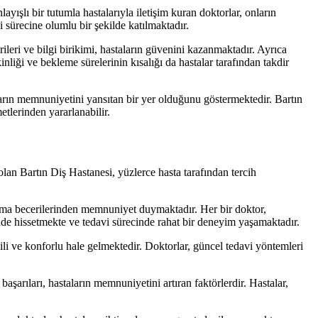
ayışlı bir tutumla hastalarıyla iletişim kuran doktorlar, onların
 sürecine olumlu bir şekilde katılmaktadır.
ileri ve bilgi birikimi, hastaların güvenini kazanmaktadır. Ayrıca
liği ve bekleme sürelerinin kısalığı da hastalar tarafından takdir
aların memnuniyetini yansıtan bir yer olduğunu göstermektedir. Bartın
tlerinden yararlanabilir.
olan Bartın Diş Hastanesi, yüzlerce hasta tarafından tercih
sunma becerilerinden memnuniyet duymaktadır. Her bir doktor,
ende hissetmekte ve tedavi sürecinde rahat bir deneyim yaşamaktadır.
ili ve konforlu hale gelmektedir. Doktorlar, güncel tedavi yöntemleri
başarıları, hastaların memnuniyetini artıran faktörlerdir. Hastalar,