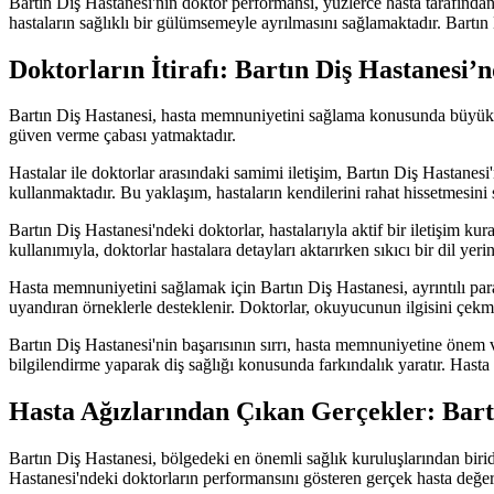
Bartın Diş Hastanesi'nin doktor performansı, yüzlerce hasta tarafından
hastaların sağlıklı bir gülümsemeyle ayrılmasını sağlamaktadır. Bartın
Doktorların İtirafı: Bartın Diş Hastanesi
Bartın Diş Hastanesi, hasta memnuniyetini sağlama konusunda büyük bir
güven verme çabası yatmaktadır.
Hastalar ile doktorlar arasındaki samimi iletişim, Bartın Diş Hastanesi
kullanmaktadır. Bu yaklaşım, hastaların kendilerini rahat hissetmesin
Bartın Diş Hastanesi'ndeki doktorlar, hastalarıyla aktif bir iletişim kur
kullanımıyla, doktorlar hastalara detayları aktarırken sıkıcı bir dil yerin
Hasta memnuniyetini sağlamak için Bartın Diş Hastanesi, ayrıntılı para
uyandıran örneklerle desteklenir. Doktorlar, okuyucunun ilgisini çekmek 
Bartın Diş Hastanesi'nin başarısının sırrı, hasta memnuniyetine önem 
bilgilendirme yaparak diş sağlığı konusunda farkındalık yaratır. Hast
Hasta Ağızlarından Çıkan Gerçekler: Bart
Bartın Diş Hastanesi, bölgedeki en önemli sağlık kuruluşlarından biri
Hastanesi'ndeki doktorların performansını gösteren gerçek hasta değe