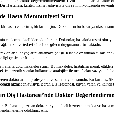
 olumlu bir şekilde değerlendirilmektedir. Uzmanlık alanlarına hakim ol
 Diş Hastanesi, kaliteli hizmet anlayışıyla diş sağlığı konusunda güveni
’nde Hasta Memnuniyeti Sırrı
 başarı elde etmiş bir kuruluştur. Doktorların bu başarıya ulaşmasının 
'nin en önemli özelliklerinden biridir. Doktorlar, hastalarla resmi olma
i sağlamakta ve tedavi sürecinde güven duygusunu artırmaktadır.
arak onların ihtiyaçlarını anlamaya çalışır. Kısa ve öz tutulan cümlelerle 
e ilgi çekici bir üslup kullanır.
graflarla dolu makaleler sunar. Bu makaleler, hastaların merak ettikleri 
için retorik sorular kullanır ve analojiler ile metaforları yazıya dahil e
veren doktorlarının profesyonel ve samimi yaklaşımıdır. Bu kuruluş, SE
a odaklı hizmet anlayışıyla Bartın Diş Hastanesi, güven veren ve kalite
ın Diş Hastanesi’nde Doktor Değerlendirme
dir. Bu hastane, uzman doktorlarıyla kaliteli hizmet sunmakta ve hasta
rlendirmelerine odaklanacağız.