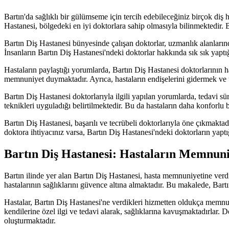
Bartın'da sağlıklı bir gülümseme için tercih edebileceğiniz birçok diş
Hastanesi, bölgedeki en iyi doktorlara sahip olmasıyla bilinmektedir.
Bartın Diş Hastanesi bünyesinde çalışan doktorlar, uzmanlık alanlarında
İnsanların Bartın Diş Hastanesi'ndeki doktorlar hakkında sık sık yaptı
Hastaların paylaştığı yorumlarda, Bartın Diş Hastanesi doktorlarının has
memnuniyet duymaktadır. Ayrıca, hastaların endişelerini gidermek ve t
Bartın Diş Hastanesi doktorlarıyla ilgili yapılan yorumlarda, tedavi sü
teknikleri uyguladığı belirtilmektedir. Bu da hastaların daha konforlu
Bartın Diş Hastanesi, başarılı ve tecrübeli doktorlarıyla öne çıkmakta
doktora ihtiyacınız varsa, Bartın Diş Hastanesi'ndeki doktorların yap
Bartın Diş Hastanesi: Hastaların Memnuni
Bartın ilinde yer alan Bartın Diş Hastanesi, hasta memnuniyetine verdi
hastalarının sağlıklarını güvence altına almaktadır. Bu makalede, Bart
Hastalar, Bartın Diş Hastanesi'ne verdikleri hizmetten oldukça memnun
kendilerine özel ilgi ve tedavi alarak, sağlıklarına kavuşmaktadırlar.
oluşturmaktadır.