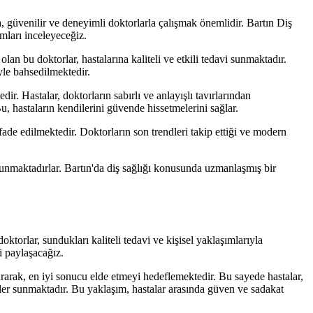
, güvenilir ve deneyimli doktorlarla çalışmak önemlidir. Bartın Diş
mları inceleyeceğiz.
an bu doktorlar, hastalarına kaliteli ve etkili tedavi sunmaktadır.
yle bahsedilmektedir.
ir. Hastalar, doktorların sabırlı ve anlayışlı tavırlarından
, hastaların kendilerini güvende hissetmelerini sağlar.
fade edilmektedir. Doktorların son trendleri takip ettiği ve modern
 sunmaktadırlar. Bartın'da diş sağlığı konusunda uzmanlaşmış bir
torlar, sundukları kaliteli tedavi ve kişisel yaklaşımlarıyla
i paylaşacağız.
rarak, en iyi sonucu elde etmeyi hedeflemektedir. Bu sayede hastalar,
ümler sunmaktadır. Bu yaklaşım, hastalar arasında güven ve sadakat