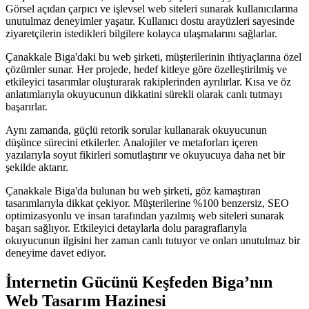
Görsel açıdan çarpıcı ve işlevsel web siteleri sunarak kullanıcılarına
unutulmaz deneyimler yaşatır. Kullanıcı dostu arayüzleri sayesinde
ziyaretçilerin istedikleri bilgilere kolayca ulaşmalarını sağlarlar.
Çanakkale Biga'daki bu web şirketi, müşterilerinin ihtiyaçlarına özel
çözümler sunar. Her projede, hedef kitleye göre özelleştirilmiş ve
etkileyici tasarımlar oluşturarak rakiplerinden ayrılırlar. Kısa ve öz
anlatımlarıyla okuyucunun dikkatini sürekli olarak canlı tutmayı
başarırlar.
Aynı zamanda, güçlü retorik sorular kullanarak okuyucunun
düşünce sürecini etkilerler. Analojiler ve metaforları içeren
yazılarıyla soyut fikirleri somutlaştırır ve okuyucuya daha net bir
şekilde aktarır.
Çanakkale Biga'da bulunan bu web şirketi, göz kamaştıran
tasarımlarıyla dikkat çekiyor. Müşterilerine %100 benzersiz, SEO
optimizasyonlu ve insan tarafından yazılmış web siteleri sunarak
başarı sağlıyor. Etkileyici detaylarla dolu paragraflarıyla
okuyucunun ilgisini her zaman canlı tutuyor ve onları unutulmaz bir
deneyime davet ediyor.
İnternetin Gücünü Keşfeden Biga’nın
Web Tasarım Hazinesi