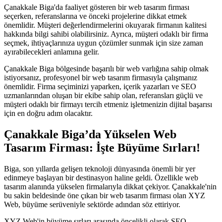
Çanakkale Biga'da faaliyet gösteren bir web tasarım firması
seçerken, referanslarına ve önceki projelerine dikkat etmek
önemlidir. Müşteri değerlendirmelerini okuyarak firmanın kalitesi
hakkında bilgi sahibi olabilirsiniz. Ayrıca, müşteri odaklı bir firma
seçmek, ihtiyaçlarınıza uygun çözümler sunmak için size zaman
ayırabilecekleri anlamına gelir.
Çanakkale Biga bölgesinde başarılı bir web varlığına sahip olmak
istiyorsanız, profesyonel bir web tasarım firmasıyla çalışmanız
önemlidir. Firma seçiminizi yaparken, içerik yazarları ve SEO
uzmanlarından oluşan bir ekibe sahip olan, referansları güçlü ve
müşteri odaklı bir firmayı tercih etmeniz işletmenizin dijital başarısı
için en doğru adım olacaktır.
Çanakkale Biga’da Yükselen Web
Tasarım Firması: İşte Büyüme Sırları!
Biga, son yıllarda gelişen teknoloji dünyasında önemli bir yer
edinmeye başlayan bir destinasyon haline geldi. Özellikle web
tasarım alanında yükselen firmalarıyla dikkat çekiyor. Çanakkale'nin
bu sakin beldesinde öne çıkan bir web tasarım firması olan XYZ
Web, büyüme serüveniyle sektörde adından söz ettiriyor.
XYZ Web'in büyüme sırları arasında öncelikli olarak SEO