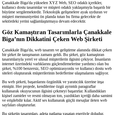
Çanakkale Biga'da yükselen XYZ Web, SEO odaklı içerikler,
kullanıcı dostu tasarımlar ve müşteri odaklı yaklaşımıyla başarılı bir
büyüme sergilemektedir. Teknolojik gelişmelere ayak uyduran ve
müşteri memnuniyetini ön planda tutan bu firma gelecekte de
sektördeki yerini sağlamlaştırmaya devam edecektir.
Göz Kamaştıran Tasarımlarla Çanakkale
Biga’nın Dikkatini Çeken Web Şirketi
Çanakkale Biga'da, web tasarım ve geliştirme alanında dikkat çeken
bir şirket ile tanışmanın zamanı geldi. Bu şirket, göz kamaştıran
tasarımlarıyla yerel ve ulusal müşterilerin ilgisini çekiyor. İnsanların
internet üzerindeki varlıklarını güçlendirmelerine yardımcı olan bu
şirket, %100 benzersiz, SEO optimizasyonlu ve kullanıcı dostu web
siteleri oluşturarak müşterilerinin hedeflerine ulaşmalarını sağlıyor.
Bu web şirketi, başarılarını özgünlük ve yaratıcılık üzerine inşa
etmiştir. Her projede, kendilerine özgü ayrıntılı paragraflar
kullanarak okuyucunun ilgisini çekmeyi başarırlar. Kullandıkları
kişisel zamirler ve resmi olmayan ton, yazdıkları içeriği daha samimi
ve erişilebilir kılar. Aktif ses kullanarak güçlü mesajlar ileten web
sayfaları oluştururlar.
Bu şirketin tasarımları, adeta patlama yaşatan enerjiyle doludur.