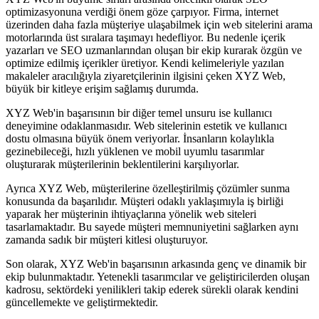
optimizasyonuna verdiği önem göze çarpıyor. Firma, internet
üzerinden daha fazla müşteriye ulaşabilmek için web sitelerini arama
motorlarında üst sıralara taşımayı hedefliyor. Bu nedenle içerik
yazarları ve SEO uzmanlarından oluşan bir ekip kurarak özgün ve
optimize edilmiş içerikler üretiyor. Kendi kelimeleriyle yazılan
makaleler aracılığıyla ziyaretçilerinin ilgisini çeken XYZ Web,
büyük bir kitleye erişim sağlamış durumda.
XYZ Web'in başarısının bir diğer temel unsuru ise kullanıcı
deneyimine odaklanmasıdır. Web sitelerinin estetik ve kullanıcı
dostu olmasına büyük önem veriyorlar. İnsanların kolaylıkla
gezinebileceği, hızlı yüklenen ve mobil uyumlu tasarımlar
oluşturarak müşterilerinin beklentilerini karşılıyorlar.
Ayrıca XYZ Web, müşterilerine özelleştirilmiş çözümler sunma
konusunda da başarılıdır. Müşteri odaklı yaklaşımıyla iş birliği
yaparak her müşterinin ihtiyaçlarına yönelik web siteleri
tasarlamaktadır. Bu sayede müşteri memnuniyetini sağlarken aynı
zamanda sadık bir müşteri kitlesi oluşturuyor.
Son olarak, XYZ Web'in başarısının arkasında genç ve dinamik bir
ekip bulunmaktadır. Yetenekli tasarımcılar ve geliştiricilerden oluşan
kadrosu, sektördeki yenilikleri takip ederek sürekli olarak kendini
güncellemekte ve geliştirmektedir.