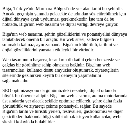
Biga, Türkiye'nin Marmara Bölgesi'nde yer alan tarihi bir şehirdir.
Ancak, geçmişin yanında gelecekte de adından söz ettirebilmek için
dijital dünyaya ayak uydurması gerekmektedir. İşte tam da bu
noktada, Biga'nın web tasarımı ve dijital varlığı devreye giriyor.
Biga'nın web tasarımı, şehrin güzelliklerini ve potansiyelini dünyaya
tanıtabilecek önemli bir araçtır. Bir web sitesi, sadece bilgileri
sunmakla kalmaz, aynı zamanda Biga'nın kültürünü, tarihini ve
doğal güzelliklerini yansıtan etkileyici bir vitrindir.
Web tasarımının başarısı, insanların dikkatini çeken benzersiz ve
çağdaş bir görünüme sahip olmasına bağlıdır. Biga'nın web
tasarımcıları, kullanıcı dostu arayüzler oluşturarak, ziyaretçilerin
sitelerinde gezinirken keyifli bir deneyim yaşamalarını
sağlamaktadır.
SEO optimizasyonu da günümüzdeki rekabetçi dijital ortamda
büyük bir öneme sahiptir. Biga'nın web tasarımı, arama motorlarında
üst sıralarda yer alacak şekilde optimize edilerek, şehre daha fazla
görünürlük ve ziyaretçi çekme potansiyeli sağlar. Bu sayede
Biga'nın tarihi ve turistik yerleri, festivalleri, gastronomisi ve diğer
çekicilikleri hakkında bilgi sahibi olmak isteyen kullanıcılar, web
sitesini kolaylıkla bulabilirler.