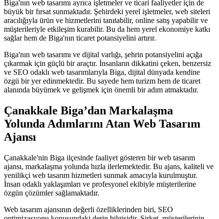
Biga'nın web tasarımı ayrıca işletmeler ve ticari faaliyetler için de
büyük bir fırsat sunmaktadır. Şehirdeki yerel işletmeler, web siteleri
aracılığıyla ürün ve hizmetlerini tanıtabilir, online satış yapabilir ve
müşterileriyle etkileşim kurabilir. Bu da hem yerel ekonomiye katkı
sağlar hem de Biga'nın ticaret potansiyelini artırır.
Biga'nın web tasarımı ve dijital varlığı, şehrin potansiyelini açığa
çıkarmak için güçlü bir araçtır. İnsanların dikkatini çeken, benzersiz
ve SEO odaklı web tasarımlarıyla Biga, dijital dünyada kendine
özgü bir yer edinmektedir. Bu sayede hem turizm hem de ticaret
alanında büyümek ve gelişmek için önemli bir adım atmaktadır.
Çanakkale Biga’dan Markalaşma
Yolunda Adımlarını Atan Web Tasarım
Ajansı
Çanakkale'nin Biga ilçesinde faaliyet gösteren bir web tasarım
ajansı, markalaşma yolunda hızla ilerlemektedir. Bu ajans, kaliteli ve
yenilikçi web tasarım hizmetleri sunmak amacıyla kurulmuştur.
İnsan odaklı yaklaşımları ve profesyonel ekibiyle müşterilerine
özgün çözümler sağlamaktadır.
Web tasarım ajansının değerli özelliklerinden biri, SEO
optimizasyonu konusundaki derin bilgisidir. Şirket, müşterilerinin