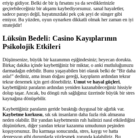
eriyip gidiyor. Belki de bir iş fırsatını ya da sevdiklerinizle
geçirebileceğiniz bir akşamı kaybediyorsunuz. sanal hayaletler,
sadece parayı değil, hayatınızdaki pek çok şeyi de sünger gibi
emiyor. Bu yüzden, oyun oynarken dikkatli olmak her zaman en iyi
stratejidir!
Lüksün Bedeli: Casino Kayıplarının
Psikolojik Etkileri
Düşünsenize, büyük bir kazanımın eşiğindesiniz; heyecan dorukta.
Birkaç dakika içinde kaybettiğiniz bir miktar, o anki mutluluğunuzu
darmadağın edebilir. Bunu yaşayabilen biri olarak belki de “Bir daha
asla!” dediniz, ama insan doğası gereği, kayıpların ardından tekrar
tekrar denemek için geri dönebiliriz.
Umut ve hayal güçleri
,
kaybettiğiniz paraların ardından yeniden kazanabileceğiniz hissiyle
dolup taşar. Ancak, bu döngü ruh sağlığınız üzerinde büyük bir stres
kaynağına dönüşebilir.
Kaybettiğiniz paraların geride bıraktığı duygusal bir ağırlık var.
Kaybetme korkusu
, sık sık insanların daha fazla risk almasına
neden olabilir. Bir yandan kaybetmenin ruh halinizi nasıl etkilediğini
düşünürken, diğer yandan tekrar kazanma umudunun peşinden
koşuyorsunuz. Bu karmaşa sonucunda, stres, kaygı ve hatta
depresyon gibi durumlarla yüzleşmek zorunda kalabiliriz. Bu