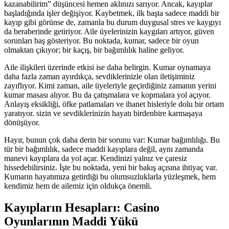
kazanabilirim” düşüncesi hemen aklınızı sarıyor. Ancak, kayıplar
başladığında işler değişiyor. Kaybetmek, ilk başta sadece maddi bir
kayıp gibi görünse de, zamanla bu durum duygusal stres ve kaygıyı
da beraberinde getiriyor. Aile üyelerinizin kaygıları artıyor, güven
sorunları baş gösteriyor. Bu noktada, kumar, sadece bir oyun
olmaktan çıkıyor; bir kaçış, bir bağımlılık haline geliyor.
Aile ilişkileri üzerinde etkisi ise daha belirgin. Kumar oynamaya
daha fazla zaman ayırdıkça, sevdiklerinizle olan iletişiminiz
zayıflıyor. Kimi zaman, aile üyeleriyle geçirdiğiniz zamanın yerini
kumar masası alıyor. Bu da çatışmalara ve kopmalara yol açıyor.
Anlayış eksikliği, öfke patlamaları ve ihanet hisleriyle dolu bir ortam
yaratıyor. sizin ve sevdiklerinizin hayatı birdenbire karmaşaya
dönüşüyor.
Hayır, bunun çok daha derin bir sorunu var: Kumar bağımlılığı. Bu
tür bir bağımlılık, sadece maddi kayıplara değil, aynı zamanda
manevi kayıplara da yol açar. Kendinizi yalnız ve çaresiz
hissedebilirsiniz. İşte bu noktada, yeni bir bakış açısına ihtiyaç var.
Kumarın hayatımıza getirdiği bu olumsuzluklarla yüzleşmek, hem
kendimiz hem de ailemiz için oldukça önemli.
Kayıpların Hesapları: Casino
Oyunlarının Maddi Yükü