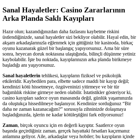
Sanal Hayaletler: Casino Zararlarının
Arka Planda Saklı Kayıpları
Hazır olun; kazandığınızdan daha fazlasını kaybetme riskini
üstlendiğinizde, sanal hayaletler sizi bekliyor olabilir. Hayal edin, bir
akşam arkadaşlarınızla eğlenmek için gittiğiniz bir kasinoda, birkaç
oyunu kazanarak güzel bir başlangıç yapıyorsunuz. Ama bir süre
sonra, heyecan doruk noktasına ulaştığında, bilinçli düşünme yetiniz
kaybolabilir. İşte bu noktada, kayıplarınızın arka planda birikmeye
başladığı anı yaşıyorsunuz.
Sanal hayaletlerin
tehlikesi, kayıpların fiziksel ve psikolojik
etkileridir. Kaybedilen para, elbette sadece maddi bir kayıp değil;
kendinizi kötü hissetmeye, özgüveninizi yitirmeye ve bir tür
bağımlılık riskine girmeye neden olabilir. İstatistikler gösteriyor ki,
casino kayıpları sadece oyun masasında değil, günlük yaşamınızda
da oluştukça hissedilmeye başlanıyor. Kendinize sorduğunuz “Bir
daha ne zaman kazanacağım?” sorusuyla zihninizde dolaşmaya
başladığınızda, işlerin ne kadar kötüleştiğini fark ediyorsunuz!
Zaman
, birçok oyuncu için en değerli kayıptır. Saatlerce oyun
başında geçirdiğiniz zaman, gerçek hayattaki fırsatları kaçırmanız
anlamına geliyor. Aile, arkadaşlar veya hobiler; bu kayıpların içinde