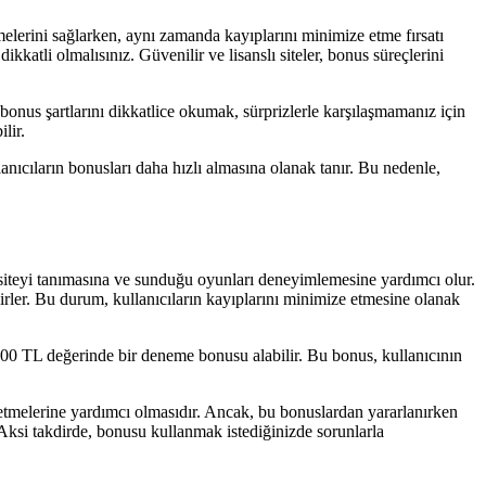
emelerini sağlarken, aynı zamanda kayıplarını minimize etme fırsatı
ikkatli olmalısınız. Güvenilir ve lisanslı siteler, bonus süreçlerini
bonus şartlarını dikkatlice okumak, sürprizlerle karşılaşmamanız için
lir.
anıcıların bonusları daha hızlı almasına olanak tanır. Bu nedenle,
ın siteyi tanımasına ve sunduğu oyunları deneyimlemesine yardımcı olur.
ilirler. Bu durum, kullanıcıların kayıplarını minimize etmesine olanak
 100 TL değerinde bir deneme bonusu alabilir. Bu bonus, kullanıcının
etmelerine yardımcı olmasıdır. Ancak, bu bonuslardan yararlanırken
 Aksi takdirde, bonusu kullanmak istediğinizde sorunlarla