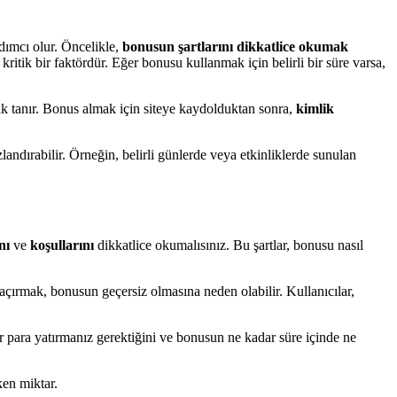
rdımcı olur. Öncelikle,
bonusun şartlarını dikkatlice okumak
ritik bir faktördür. Eğer bonusu kullanmak için belirli bir süre varsa,
anak tanır. Bonus almak için siteye kaydolduktan sonra,
kimlik
landırabilir. Örneğin, belirli günlerde veya etkinliklerde sunulan
nı
ve
koşullarını
dikkatlice okumalısınız. Bu şartlar, bonusu nasıl
 kaçırmak, bonusun geçersiz olmasına neden olabilir. Kullanıcılar,
ar para yatırmanız gerektiğini ve bonusun ne kadar süre içinde ne
ken miktar.