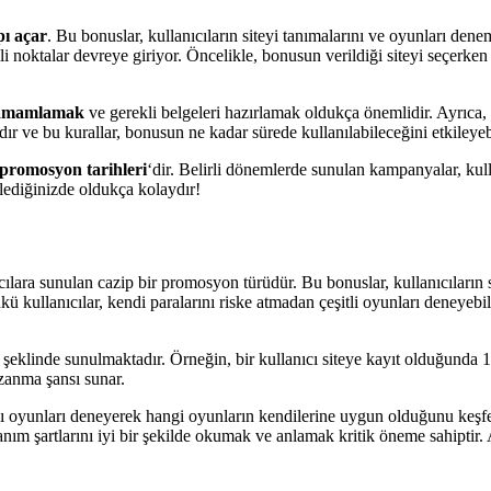
pı açar
. Bu bonuslar, kullanıcıların siteyi tanımalarını ve oyunları den
li noktalar devreye giriyor. Öncelikle, bonusun verildiği siteyi seçerken d
 tamamlamak
ve gerekli belgeleri hazırlamak oldukça önemlidir. Ayrıca, 
ır ve bu kurallar, bonusun ne kadar sürede kullanılabileceğini etkileyebi
promosyon tarihleri
‘dir. Belirli dönemlerde sunulan kampanyalar, kull
zlediğinizde oldukça kolaydır!
nıcılara sunulan cazip bir promosyon türüdür. Bu bonuslar, kullanıcılar
nkü kullanıcılar, kendi paralarını riske atmadan çeşitli oyunları deneyeb
is şeklinde sunulmaktadır. Örneğin, bir kullanıcı siteye kayıt olduğunda
zanma şansı sunar.
klı oyunları deneyerek hangi oyunların kendilerine uygun olduğunu keşf
anım şartlarını iyi bir şekilde okumak ve anlamak kritik öneme sahiptir.