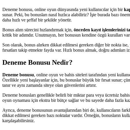
Deneme bonusu, online oyun dünyasında yeni kullanıcılar için bir
ka
sunar. Peki, bu bonusları nasıl hızlıca alabiliriz? İşte burada bazı önem
daha hızlı ve şeffaf bir şekilde yönetir.
Bonus alım sürecini hızlandırmak için,
önceden kayıt işlemlerinizi
kritik bir adımdır. Unutmayın, her bonusun kendine özgü kuralları vard
Son olarak, bonus alırken dikkat edilmesi gereken diğer bir nokta ise,
fırsatları takip etmekte fayda var. Hızlı bonus almak, doğru adımları i
Deneme Bonusu Nedir?
Deneme bonusu
, online oyun ve bahis siteleri tarafından yeni kulla
Özellikle yeni başlayanlar için, bu bonuslar büyük bir fırsat sunar; çü
tanır ve aynı zamanda siteye olan güvenlerini artırır.
Deneme bonusları genellikle belirli bir miktar para veya ücretsiz bah
oyun oynaması için ekstra bir bütçe sağlar ve bu sayede daha fazla ka
Ayrıca, deneme bonusunun avantajlarından biri de, kullanıcıların far
dikkat edilmesi gereken bazı noktalar vardır. Örneğin, bonusların kull
karşılaşabilirsiniz.