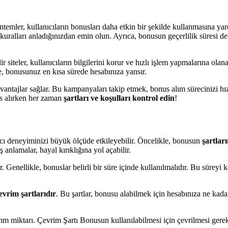
ntemler, kullanıcıların bonusları daha etkin bir şekilde kullanmasına ya
ralları anladığınızdan emin olun. Ayrıca, bonusun geçerlilik süresi de k
ir siteler, kullanıcıların bilgilerini korur ve hızlı işlem yapmalarına ol
e, bonusunuz en kısa sürede hesabınıza yansır.
vantajlar sağlar. Bu kampanyaları takip etmek, bonus alım sürecinizi hız
us alırken her zaman
şartları ve koşulları kontrol edin
!
cı deneyiminizi büyük ölçüde etkileyebilir. Öncelikle, bonusun
şartları
 anlamalar, hayal kırıklığına yol açabilir.
. Genellikle, bonuslar belirli bir süre içinde kullanılmalıdır. Bu süreyi
evrim şartlarıdır
. Bu şartlar, bonusu alabilmek için hesabınıza ne kad
m miktarı. Çevrim Şartı Bonusun kullanılabilmesi için çevrilmesi gere