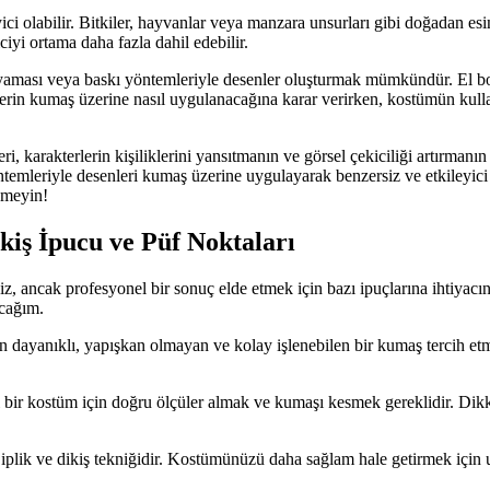
ici olabilir. Bitkiler, hayvanlar veya manzara unsurları gibi doğadan es
iyi ortama daha fazla dahil edebilir.
boyaması veya baskı yöntemleriyle desenler oluşturmak mümkündür. El boy
lerin kumaş üzerine nasıl uygulanacağına karar verirken, kostümün kulla
, karakterlerin kişiliklerini yansıtmanın ve görsel çekiciliği artırmanı
emleriyle desenleri kumaş üzerine uygulayarak benzersiz ve etkileyici kos
nmeyin!
iş İpucu ve Püf Noktaları
 ancak profesyonel bir sonuç elde etmek için bazı ipuçlarına ihtiyacı
acağım.
in dayanıklı, yapışkan olmayan ve kolay işlenebilen bir kumaş tercih et
 bir kostüm için doğru ölçüler almak ve kumaşı kesmek gereklidir. Dikka
plik ve dikiş tekniğidir. Kostümünüzü daha sağlam hale getirmek için uy