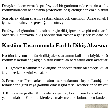
Detaylara önem vermek, profesyonel bir görünüm elde etmenin anahtarı
kostümünüzdeki her detayın profesyonelce işlendiğinden emin olabilir
Son olarak, dikim sırasında sabırlı olmak çok önemlidir. Acele etmek h
için sabırlı kalmanız gerektiğini unutmayın.
Profesyonel görünümlü kostümler için dikiş ipuçları ve püf noktaları bu
öneririm. Unutmayın, dikiş becerileriniz zamanla gelişecek ve daha p
Kostüm Tasarımında Farklı Dikiş Aksesua
Kostüm tasarımında, farklı dikiş aksesuarlarının kullanımı büyük bir ön
kostüm tasarımında yaygın olarak kullanılan bazı farklı dikiş aksesuarl
1. Düğmeler: Kostümlerdeki düğmeler, sadece pratik bir amaçla kullan
tarzını ve karakterini yansıtabilir.
2. Fermuarlar: Fermuarlar, kostüm tasarımcılarının sıkça kullandığı bi
fermuarların gizli veya görünür olması gibi farklı seçenekler de mevcu
3. Kurdele ve şeritler: Kurdeleler ve şeritler, kostümlere hareket v
yararlanılabilir. Farklı renklerde ve malzemelerde bulunabilen kurdel