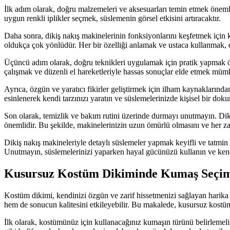
İlk adım olarak, doğru malzemeleri ve aksesuarları temin etmek önemlidi
uygun renkli iplikler seçmek, süslemenin görsel etkisini artıracaktır.
Daha sonra, dikiş nakış makinelerinin fonksiyonlarını keşfetmek için k
oldukça çok yönlüdür. Her bir özelliği anlamak ve ustaca kullanmak, d
Üçüncü adım olarak, doğru teknikleri uygulamak için pratik yapmak öne
çalışmak ve düzenli el hareketleriyle hassas sonuçlar elde etmek müm
Ayrıca, özgün ve yaratıcı fikirler geliştirmek için ilham kaynaklarından
esinlenerek kendi tarzınızı yaratın ve süslemelerinizde kişisel bir dok
Son olarak, temizlik ve bakım rutini üzerinde durmayı unutmayın. Dik
önemlidir. Bu şekilde, makinelerinizin uzun ömürlü olmasını ve her za
Dikiş nakış makineleriyle detaylı süslemeler yapmak keyifli ve tatmin edi
Unutmayın, süslemelerinizi yaparken hayal gücünüzü kullanın ve kend
Kusursuz Kostüm Dikiminde Kumaş Seçimi
Kostüm dikimi, kendinizi özgün ve zarif hissetmenizi sağlayan harik
hem de sonucun kalitesini etkileyebilir. Bu makalede, kusursuz kostü
İlk olarak, kostümünüz için kullanacağınız kumaşın türünü belirlemel