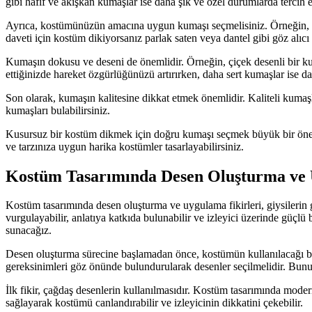
gibi hafif ve akışkan kumaşlar ise daha şık ve özel durumlarda tercih 
Ayrıca, kostümünüzün amacına uygun kumaşı seçmelisiniz. Örneğin, bir
daveti için kostüm dikiyorsanız parlak saten veya dantel gibi göz alıcı
Kumaşın dokusu ve deseni de önemlidir. Örneğin, çiçek desenli bir kum
ettiğinizde hareket özgürlüğünüzü artırırken, daha sert kumaşlar ise d
Son olarak, kumaşın kalitesine dikkat etmek önemlidir. Kaliteli kumaş
kumaşları bulabilirsiniz.
Kusursuz bir kostüm dikmek için doğru kumaşı seçmek büyük bir öneme 
ve tarzınıza uygun harika kostümler tasarlayabilirsiniz.
Kostüm Tasarımında Desen Oluşturma ve 
Kostüm tasarımında desen oluşturma ve uygulama fikirleri, giysilerin gö
vurgulayabilir, anlatıya katkıda bulunabilir ve izleyici üzerinde güçl
sunacağız.
Desen oluşturma sürecine başlamadan önce, kostümün kullanılacağı bağl
gereksinimleri göz önünde bulundurularak desenler seçilmelidir. Bununl
İlk fikir, çağdaş desenlerin kullanılmasıdır. Kostüm tasarımında modern
sağlayarak kostümü canlandırabilir ve izleyicinin dikkatini çekebilir.