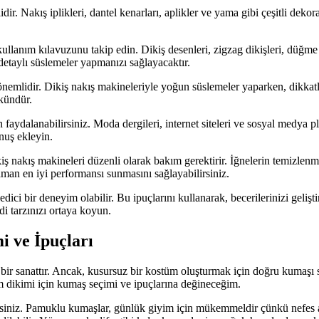
r. Nakış iplikleri, dantel kenarları, aplikler ve yama gibi çeşitli dekor
ullanım kılavuzunu takip edin. Dikiş desenleri, zigzag dikişleri, düğme 
etaylı süslemeler yapmanızı sağlayacaktır.
mlidir. Dikiş nakış makineleriyle yoğun süslemeler yaparken, dikkatli v
kündür.
 faydalanabilirsiniz. Moda dergileri, internet siteleri ve sosyal medya p
unuş ekleyin.
iş nakış makineleri düzenli olarak bakım gerektirir. İğnelerin temizl
man en iyi performansı sunmasını sağlayabilirsiniz.
ci bir deneyim olabilir. Bu ipuçlarını kullanarak, becerilerinizi geliştir
i tarzınızı ortaya koyun.
 ve İpuçları
a bir sanattır. Ancak, kusursuz bir kostüm oluşturmak için doğru kum
m dikimi için kumaş seçimi ve ipuçlarına değineceğim.
isiniz. Pamuklu kumaşlar, günlük giyim için mükemmeldir çünkü nefes al