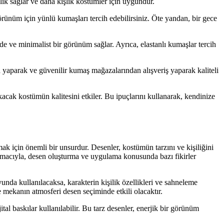
lık sağlar ve daha kışlık kostümler için uygundur.
ünüm için yünlü kumaşları tercih edebilirsiniz. Öte yandan, bir gece
e ve minimalist bir görünüm sağlar. Ayrıca, elastanlı kumaşlar tercih
a yaparak ve güvenilir kumaş mağazalarından alışveriş yaparak kaliteli
cak kostümün kalitesini etkiler. Bu ipuçlarını kullanarak, kendinize
mak için önemli bir unsurdur. Desenler, kostümün tarzını ve kişiliğini
k amacıyla, desen oluşturma ve uygulama konusunda bazı fikirler
nda kullanılacaksa, karakterin kişilik özellikleri ve sahneleme
e mekanın atmosferi desen seçiminde etkili olacaktır.
al baskılar kullanılabilir. Bu tarz desenler, enerjik bir görünüm