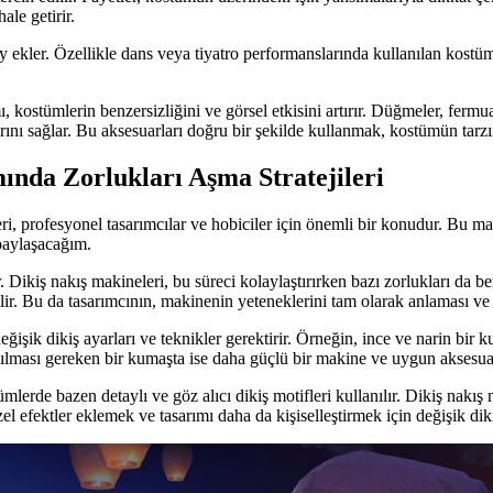
le getirir.
etay ekler. Özellikle dans veya tiyatro performanslarında kullanılan ko
kostümlerin benzersizliğini ve görsel etkisini artırır. Düğmeler, fermuarl
arını sağlar. Bu aksesuarları doğru bir şekilde kullanmak, kostümün tarzı
ında Zorlukları Aşma Stratejileri
eri, profesyonel tasarımcılar ve hobiciler için önemli bir konudur. Bu 
 paylaşacağım.
. Dikiş nakış makineleri, bu süreci kolaylaştırırken bazı zorlukları da bera
abilir. Bu da tasarımcının, makinenin yeteneklerini tam olarak anlaması ve
eğişik dikiş ayarları ve teknikler gerektirir. Örneğin, ince ve narin bir
apılması gereken bir kumaşta ise daha güçlü bir makine ve uygun aksesu
lerde bazen detaylı ve göz alıcı dikiş motifleri kullanılır. Dikiş nakış 
l efektler eklemek ve tasarımı daha da kişiselleştirmek için değişik di