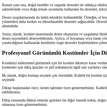
Bunun yanı sıra, doğal motifler ve organik desenler de oldukça etkiley
sahnelerinde veya doğa temalı oyunlarda kullanılan bu desenler, izleyic
Desen uygulamasında da farklı teknikler kullanılabilir. Örneğin, el 
yöntemleri daha keskin ve tekrarlanabilir desenler sağlayabilir. Desen
alınmalıdır.
Sonuç olarak, kostüm tasarımında desen oluşturma ve uygulama fikirleri
desen seçenekleri deneyebilirsiniz. Ayrıca, el boyaması veya baskı yönt
yaratıcılığınızı kullanarak kendinize özgü desenler keşfetmekten çeki
Profesyonel Görünümlü Kostümler İçin Dik
Kendinizi mükemmel görünmek için bir kostüm dikmeye karar verdiniz,
kostümler için dikiş ipuçları ve püf noktalarıyla ilgili size yardımcı ol
İlk olarak, doğru kumaşı seçmek çok önemlidir. Kaliteli bir kostüm iç
seçimdir.
Dikişe başlamadan önce, kesim işlemine özen göstermelisiniz. Kaliteli
edebilirsiniz.
Dikiş esnasında dikkat etmeniz gereken bir diğer önemli nokta, doğru i
olmasına özen göstermelisiniz.