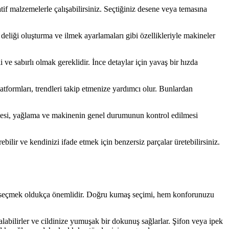
atif malzemelerle çalışabilirsiniz. Seçtiğiniz desene veya temasına
deliği oluşturma ve ilmek ayarlamaları gibi özellikleriyle makineler
e sabırlı olmak gereklidir. İnce detaylar için yavaş bir hızda
latformları, trendleri takip etmenize yardımcı olur. Bunlardan
enmesi, yağlama ve makinenin genel durumunun kontrol edilmesi
ebilir ve kendinizi ifade etmek için benzersiz parçalar üretebilirsiniz.
aşı seçmek oldukça önemlidir. Doğru kumaş seçimi, hem konforunuzu
abilirler ve cildinize yumuşak bir dokunuş sağlarlar. Şifon veya ipek