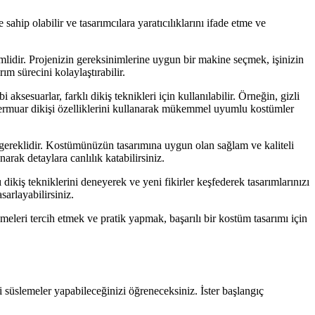
sahip olabilir ve tasarımcılara yaratıcılıklarını ifade etme ve
mlidir. Projenizin gereksinimlerine uygun bir makine seçmek, işinizin
ım sürecini kolaylaştırabilir.
sesuarlar, farklı dikiş teknikleri için kullanılabilir. Örneğin, gizli
a fermuar dikişi özelliklerini kullanarak mükemmel uyumlu kostümler
gereklidir. Kostümünüzün tasarımına uygun olan sağlam ve kaliteli
rak detaylara canlılık katabilirsiniz.
ikiş tekniklerini deneyerek ve yeni fikirler keşfederek tasarımlarınızı
sarlayabilirsiniz.
leri tercih etmek ve pratik yapmak, başarılı bir kostüm tasarımı için
 süslemeler yapabileceğinizi öğreneceksiniz. İster başlangıç