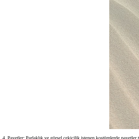
4. Payetler: Parlaklık ve görsel çekicilik istenen kostümlerde payetler