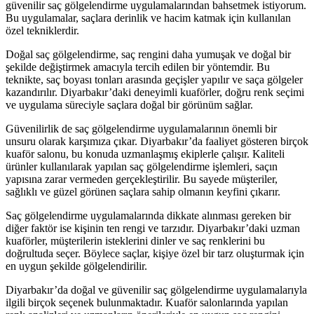
güvenilir saç gölgelendirme uygulamalarından bahsetmek istiyorum.
Bu uygulamalar, saçlara derinlik ve hacim katmak için kullanılan
özel tekniklerdir.
Doğal saç gölgelendirme, saç rengini daha yumuşak ve doğal bir
şekilde değiştirmek amacıyla tercih edilen bir yöntemdir. Bu
teknikte, saç boyası tonları arasında geçişler yapılır ve saça gölgeler
kazandırılır. Diyarbakır’daki deneyimli kuaförler, doğru renk seçimi
ve uygulama süreciyle saçlara doğal bir görünüm sağlar.
Güvenilirlik de saç gölgelendirme uygulamalarının önemli bir
unsuru olarak karşımıza çıkar. Diyarbakır’da faaliyet gösteren birçok
kuaför salonu, bu konuda uzmanlaşmış ekiplerle çalışır. Kaliteli
ürünler kullanılarak yapılan saç gölgelendirme işlemleri, saçın
yapısına zarar vermeden gerçekleştirilir. Bu sayede müşteriler,
sağlıklı ve güzel görünen saçlara sahip olmanın keyfini çıkarır.
Saç gölgelendirme uygulamalarında dikkate alınması gereken bir
diğer faktör ise kişinin ten rengi ve tarzıdır. Diyarbakır’daki uzman
kuaförler, müşterilerin isteklerini dinler ve saç renklerini bu
doğrultuda seçer. Böylece saçlar, kişiye özel bir tarz oluşturmak için
en uygun şekilde gölgelendirilir.
Diyarbakır’da doğal ve güvenilir saç gölgelendirme uygulamalarıyla
ilgili birçok seçenek bulunmaktadır. Kuaför salonlarında yapılan