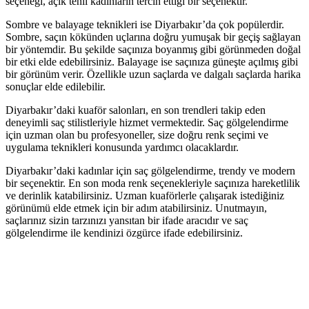
seçeneği, açık tenli kadınların tercih ettiği bir seçenektir.
Sombre ve balayage teknikleri ise Diyarbakır’da çok popülerdir.
Sombre, saçın kökünden uçlarına doğru yumuşak bir geçiş sağlayan
bir yöntemdir. Bu şekilde saçınıza boyanmış gibi görünmeden doğal
bir etki elde edebilirsiniz. Balayage ise saçınıza güneşte açılmış gibi
bir görünüm verir. Özellikle uzun saçlarda ve dalgalı saçlarda harika
sonuçlar elde edilebilir.
Diyarbakır’daki kuaför salonları, en son trendleri takip eden
deneyimli saç stilistleriyle hizmet vermektedir. Saç gölgelendirme
için uzman olan bu profesyoneller, size doğru renk seçimi ve
uygulama teknikleri konusunda yardımcı olacaklardır.
Diyarbakır’daki kadınlar için saç gölgelendirme, trendy ve modern
bir seçenektir. En son moda renk seçenekleriyle saçınıza hareketlilik
ve derinlik katabilirsiniz. Uzman kuaförlerle çalışarak istediğiniz
görünümü elde etmek için bir adım atabilirsiniz. Unutmayın,
saçlarınız sizin tarzınızı yansıtan bir ifade aracıdır ve saç
gölgelendirme ile kendinizi özgürce ifade edebilirsiniz.