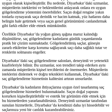
uygun olarak kişiselleştirilir. Bu nedenle, Diyarbakır’daki uzmanlar,
müşterilerin isteklerini ve beklentilerini anlayarak onlara en uygun
gölgelendirme yöntemini önerebilirler. Saçın doğal rengine yakın
tonlarla oynayarak saça derinlik ve hacim katmak, yüz hatlarını daha
belirgin hale getirmek veya saçın genel görünümünü canlandırmak
gibi farklı etkiler elde etmek mümkündür.
Özellikle Diyarbakır’da yoğun güneş ışığına maruz kalındığı
düşünülürse, saç gölgelendirme kadınların günlük yaşamlarında
pratik bir çözüm sunmaktadır. Gölgelendirilmiş saçlar, güneşin
zararlı etkilerine karşı koruma sağlayarak saçı daha sağlıklı tutar ve
renklerin solmasını engeller.
Diyarbakır’daki saç gölgelendirme salonları, deneyimli ve yetenekli
kuaförleriyle bilinir. Bu uzmanlar, son trendleri takip ederken aynı
zamanda müşterilerin kişisel tercihlerini de önemserler. Müşterilerin
isteklerini dinlemek ve doğru teknikleri kullanmak, Diyarbakır’daki
saç gölgelendirme hizmetinin kalitesini artıran unsurlardır.
Diyarbakır’da kadınların ihtiyaçlarına uygun özel tasarlanmış saç
gölgelendirme hizmetleri bulunmaktadır. Saçın doğal yapısını
korurken kişiselleştirilebilir ve estetik bir görünüm elde etmek için
bu hizmetlerden yararlanabilirsiniz. Deneyimli uzmanlar tarafından
sunulan hizmetlerle, Diyarbakır’da kendinizi daha iyi hissedebilir ve
saçlarınıza yeni bir canlılık kazandırabilirsiniz.