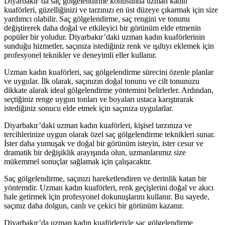
Diyarbakır’da saç gölgelendirme konusunda uzman kadın
kuaförleri, güzelliğinizi ve tarzınızı en üst düzeye çıkarmak için size
yardımcı olabilir. Saç gölgelendirme, saç rengini ve tonunu
değiştirerek daha doğal ve etkileyici bir görünüm elde etmenin
popüler bir yoludur. Diyarbakır’daki uzman kadın kuaförlerinin
sunduğu hizmetler, saçınıza istediğiniz renk ve ışıltıyı eklemek için
profesyonel teknikler ve deneyimli eller kullanır.
Uzman kadın kuaförleri, saç gölgelendirme sürecini özenle planlar
ve uygular. İlk olarak, saçınızın doğal tonunu ve cilt tonunuzu
dikkate alarak ideal gölgelendirme yöntemini belirlerler. Ardından,
seçtiğiniz renge uygun tonları ve boyaları ustaca karıştırarak
istediğiniz sonucu elde etmek için saçınıza uygularlar.
Diyarbakır’daki uzman kadın kuaförleri, kişisel tarzınıza ve
tercihlerinize uygun olarak özel saç gölgelendirme teknikleri sunar.
İster daha yumuşak ve doğal bir görünüm isteyin, ister cesur ve
dramatik bir değişiklik arayışında olun, uzmanlarımız size
mükemmel sonuçlar sağlamak için çalışacaktır.
Saç gölgelendirme, saçınızı hareketlendiren ve derinlik katan bir
yöntemdir. Uzman kadın kuaförleri, renk geçişlerini doğal ve akıcı
hale getirmek için profesyonel dokunuşlarını kullanır. Bu sayede,
saçınız daha dolgun, canlı ve çekici bir görünüm kazanır.
Diyarbakır’da uzman kadın kuaförleriyle saç gölgelendirme