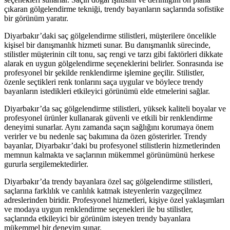
çıkaran gölgelendirme tekniği, trendy bayanların saçlarında sofistike
bir görünüm yaratır.
Diyarbakır’daki saç gölgelendirme stilistleri, müşterilere öncelikle
kişisel bir danışmanlık hizmeti sunar. Bu danışmanlık sürecinde,
stilistler müşterinin cilt tonu, saç rengi ve tarzı gibi faktörleri dikkate
alarak en uygun gölgelendirme seçeneklerini belirler. Sonrasında ise
profesyonel bir şekilde renklendirme işlemine geçilir. Stilistler,
özenle seçtikleri renk tonlarını saça uygular ve böylece trendy
bayanların istedikleri etkileyici görünümü elde etmelerini sağlar.
Diyarbakır’da saç gölgelendirme stilistleri, yüksek kaliteli boyalar ve
profesyonel ürünler kullanarak güvenli ve etkili bir renklendirme
deneyimi sunarlar. Aynı zamanda saçın sağlığını korumaya önem
verirler ve bu nedenle saç bakımına da özen gösterirler. Trendy
bayanlar, Diyarbakır’daki bu profesyonel stilistlerin hizmetlerinden
memnun kalmakta ve saçlarının mükemmel görünümünü herkese
gururla sergilemektedirler.
Diyarbakır’da trendy bayanlara özel saç gölgelendirme stilistleri,
saçlarına farklılık ve canlılık katmak isteyenlerin vazgeçilmez
adreslerinden biridir. Profesyonel hizmetleri, kişiye özel yaklaşımları
ve modaya uygun renklendirme seçenekleri ile bu stilistler,
saçlarında etkileyici bir görünüm isteyen trendy bayanlara
mükemmel bir deneyim sunar.