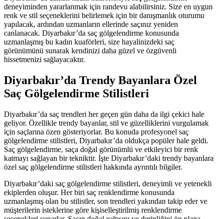
deneyiminden yararlanmak için randevu alabilirsiniz. Size en uygun
renk ve stil seçeneklerini belirlemek için bir danışmanlık oturumu
yapılacak, ardından uzmanların ellerinde saçınız yeniden
canlanacak. Diyarbakır’da saç gölgelendirme konusunda
uzmanlaşmış bu kadın kuaförleri, size hayalinizdeki saç
görünümünü sunarak kendinizi daha güzel ve özgüvenli
hissetmenizi sağlayacaktır.
Diyarbakır’da Trendy Bayanlara Özel
Saç Gölgelendirme Stilistleri
Diyarbakır’da saç trendleri her geçen gün daha da ilgi çekici hale
geliyor. Özellikle trendy bayanlar, stil ve güzelliklerini vurgulamak
için saçlarına özen gösteriyorlar. Bu konuda profesyonel saç
gölgelendirme stilistleri, Diyarbakır’da oldukça popüler hale geldi.
Saç gölgelendirme, saça doğal görünümlü ve etkileyici bir renk
katmayı sağlayan bir tekniktir. İşte Diyarbakır’daki trendy bayanlara
özel saç gölgelendirme stilistleri hakkında ayrıntılı bilgiler.
Diyarbakır’daki saç gölgelendirme stilistleri, deneyimli ve yetenekli
ekiplerden oluşur. Her biri saç renklendirme konusunda
uzmanlaşmış olan bu stilistler, son trendleri yakından takip eder ve
müşterilerin isteklerine göre kişiselleştirilmiş renklendirme
seçenekleri sunarlar. Saçın doğal ışıltısını ve derinliğini ön plana