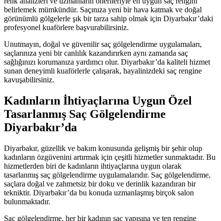
renk analizleri ve uzmanların önerileriyle en uygun saç rengini
belirlemek mümkündür. Saçınıza yeni bir hava katmak ve doğal
görünümlü gölgelerle şık bir tarza sahip olmak için Diyarbakır’daki
profesyonel kuaförlere başvurabilirsiniz.
Unutmayın, doğal ve güvenilir saç gölgelendirme uygulamaları,
saçlarınıza yeni bir canlılık kazandırırken aynı zamanda saç
sağlığınızı korumanıza yardımcı olur. Diyarbakır’da kaliteli hizmet
sunan deneyimli kuaförlerle çalışarak, hayalinizdeki saç rengine
kavuşabilirsiniz.
Kadınların İhtiyaçlarına Uygun Özel
Tasarlanmış Saç Gölgelendirme
Diyarbakır’da
Diyarbakır, güzellik ve bakım konusunda gelişmiş bir şehir olup
kadınların özgüvenini artırmak için çeşitli hizmetler sunmaktadır. Bu
hizmetlerden biri de kadınların ihtiyaçlarına uygun olarak
tasarlanmış saç gölgelendirme uygulamalarıdır. Saç gölgelendirme,
saçlara doğal ve zahmetsiz bir doku ve derinlik kazandıran bir
tekniktir. Diyarbakır’da bu konuda uzmanlaşmış birçok salon
bulunmaktadır.
Saç gölgelendirme, her bir kadının saç yapısına ve ten rengine