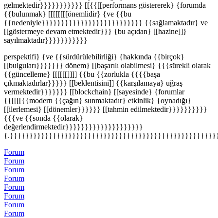
gelmektedir}}}}}}}}}}} [[{{[[performans göstererek} {forumda
{{bulunmak} [[[[[[[[önemlidir} {ve {{bu
{{nedeniyle}}}}}}}}}}}}}}}}}}}}}}}}}} {{sağlamaktadır} ve
[[göstermeye devam etmektedir}}} {bu açıdan} [[hazine]]}
sayılmaktadır}}}}}}}}}}}
perspektifi} {ve {{sürdürülebilirliği} {hakkında {{birçok}
[[bulguları}}}}}}} dönem} [[başarılı olabilmesi} {{{sürekli olarak
{{güncelleme} [[[[[[]]]] {{bu {{zorlukla {{{{başa
çıkmaktadırlar}}}}} [[beklentisini]] {{karşılamaya} uğraş
vermektedir}}}}}}} [[blockchain} [[sayesinde} {forumlar
{{[[[[{{modern {{çağın} sunmaktadır} etkinlik} {oynadığı}
[[ilerlemesi} [[dönemler}}}}}} [[tahmin edilmektedir}}}}}}}}}}
{{{ve {{sonda {{olarak}
değerlendirmektedir}}}}}}}}}}}}}}}}}}}}
{.}}}}}}}}}}}}}}}}}}}}}}}}}}}}}}}}}}}}}}}}}}}}}}}}}}}}}
Forum
Forum
Forum
Forum
Forum
Forum
Forum
Forum