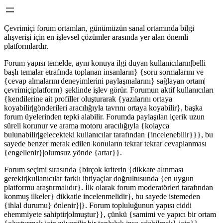
Çevrimiçi forum ortamları, günümüzün sanal ortamında bilgi
alışverişi için en işlevsel çözümler arasında yer alan önemli
platformlardır.
Forum yapısı temelde, aynı konuya ilgi duyan kullanıcıların|belli
başlı temalar etrafında toplanan insanların} {soru sormalarını ve
{cevap almalarını|deneyimlerini paylaşmalarını} sağlayan ortam|
çevrimiçiplatform} şeklinde işlev görür. Forumun aktif kullanıcıları
{kendilerine ait profiller oluşturarak {yazılarını ortaya
koyabilir|gönderileri aracılığıyla tavrını ortaya koyabilir}, başka
forum üyelerinden tepki alabilir. Forumda paylaşılan içerik uzun
süreli korunur ve arama motoru aracılığıyla {kolayca
bulunabilir|gelecekteki kullanıcılar tarafından {incelenebilir}}}, bu
sayede benzer merak edilen konuların tekrar tekrar cevaplanması
{engellenir}|olumsuz yönde {artar}}.
Forum seçimi sırasında {birçok kriterin {dikkate alınması
gerekir|kullanıcılar farklı ihtiyaçlar doğrultusunda {en uygun
platformu araştırmalıdır}. İlk olarak forum moderatörleri tarafından
konmuş ilkeler} dikkatle incelenmelidir}, bu sayede istemeden
{ihlal durumu} önlenir}|}. Forum topluluğunun yapısı ciddi
ehemmiyete sahiptir|olmuştur}}, çünkü {samimi ve yapıcı bir ortam