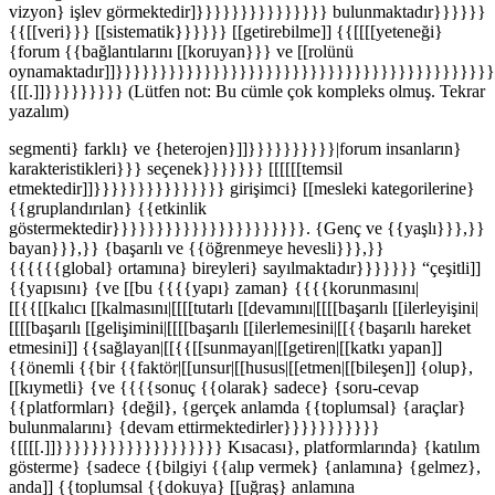
vizyon} işlev görmektedir]}}}}}}}}}}}}}}} bulunmaktadır}}}}}}
{{[[veri}}} [[sistematik}}}}}} [[getirebilme]] {{[[[[yeteneği}
{forum {{bağlantılarını [[koruyan}}} ve [[rolünü
oynamaktadır]]}}}}}}}}}}}}}}}}}}}}}}}}}}}}}}}}}}}}}}}}}}
{[[.]]}}}}}}}}} (Lütfen not: Bu cümle çok kompleks olmuş. Tekrar
yazalım)
segmenti} farklı} ve {heterojen}]]}}}}}}}}}}|forum insanların}
karakteristikleri}}} seçenek}}}}}}} [[[[[[temsil
etmektedir]]}}}}}}}}}}}}}}} girişimci} [[mesleki kategorilerine}
{{gruplandırılan} {{etkinlik
göstermektedir}}}}}}}}}}}}}}}}}}}}}}. {Genç ve {{yaşlı}}},}}
bayan}}},}} {başarılı ve {{öğrenmeye hevesli}}},}}
{{{{{{global} ortamına} bireyleri} sayılmaktadır}}}}}}} “çeşitli]]
{{yapısını} {ve [[bu {{{{yapı} zaman} {{{{korunmasını|
[[{{[[kalıcı [[kalmasını|[[[[tutarlı [[devamını|[[[[başarılı [[ilerleyişini|
[[[[başarılı [[gelişimini|[[[[başarılı [[ilerlemesini|[[{{başarılı hareket
etmesini]] {{sağlayan|[[{{[[sunmayan|[[getiren|[[katkı yapan]]
{{önemli {{bir {{faktör|[[unsur|[[husus|[[etmen|[[bileşen]] {olup},
[[kıymetli} {ve {{{{sonuç {{olarak} sadece} {soru-cevap
{{platformları} {değil}, {gerçek anlamda {{toplumsal} {araçlar}
bulunmalarını} {devam ettirmektedirler}}}}}}}}}}}
{[[[[.]]}}}}}}}}}}}}}}}}}}} Kısacası}, platformlarında} {katılım
gösterme} {sadece {{bilgiyi {{alıp vermek} {anlamına} {gelmez},
anda]] {{toplumsal {{dokuya} [[uğraş} anlamına