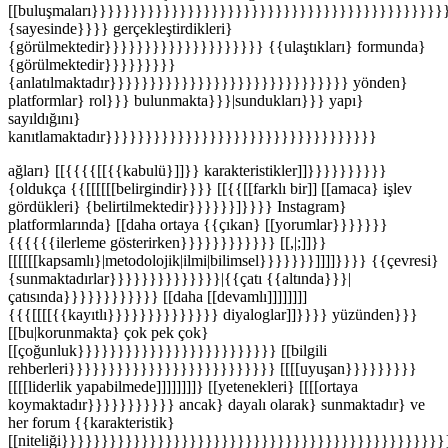
[[buluşmaları}}}}}}}}}}}}}}}}}}}}}}}}}}}}}}}}}}}}}}}}}}}}
{sayesinde}}}} gerçekleştirdikleri}
{görülmektedir}}}}}}}}}}}}}}}}}}}} {{ulaştıkları} formunda}
{görülmektedir}}}}}}}}}
{anlatılmaktadır}}}}}}}}}}}}}}}}}}}}}}}}}}}}}} yönden}
platformlar} rol}}} bulunmakta}}}|sundukları}}} yapı}
sayıldığını}
kanıtlamaktadır}}}}}}}}}}}}}}}}}}}}}}}}}}}}}}}}}}
ağları} [[{{{{[[{{kabulü}]]}} karakteristikler]]}}}}}}}}}}
{oldukça {{[[[[[[belirgindir}}}} [[{{[[farklı bir]] [[amaca} işlev
gördükleri} {belirtilmektedir}}}}}}]}}}} Instagram}
platformlarında} [[daha ortaya {{çıkan} [[yorumlar}}}}}}}
{{{{{{ilerleme gösterirken}}}}}}}}}}}} [[,|;]]}}
[[[[[[kapsamlı}|metodolojik|ilmi|bilimsel}}}}}}}]]]]}}}} {{çevresi}
{sunmaktadırlar}}}}}}}}}}}}}}|{{çatı {{altında}}}|
çatısında}}}}}}}}}}}} [[daha [[devamlı]]]]]]]]
{{{[[[[{{kayıtlı}}}}}}}}}}}}}} diyaloglar]]}}}} yüzünden}}}
[[bu|korunmakta} çok pek çok}
[[çoğunluk}}}}}}}}}}}}}}}}}}}}}}}}} [[bilgili
rehberleri}}}}}}}}}}}}}}}}}}}}}}}}}} [[[[uyuşan}}}}}}}}}
[[[[liderlik yapabilmede]]]]]]]]} [[yetenekleri} [[[[ortaya
koymaktadır}}}}}}}}}}} ancak} dayalı olarak} sunmaktadır} ve
her forum {{karakteristik}
[[niteliği}}}}}}}}}}}}}}}}}}}}}}}}}}}}}}}}}}}}}}}}}}}}}}