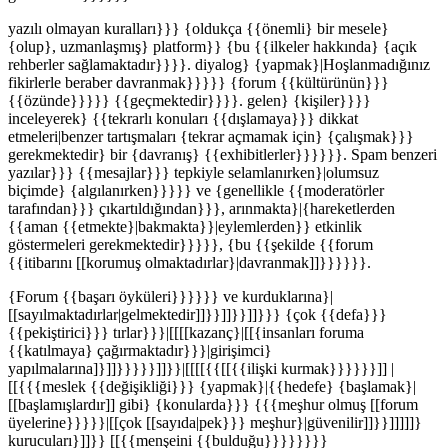
yazılı olmayan kuralları}}} {oldukça {{önemli} bir mesele}
{olup}, uzmanlaşmış} platform}} {bu {{ilkeler hakkında} {açık
rehberler sağlamaktadır}}}}. diyalog} {yapmak}|Hoşlanmadığınız
fikirlerle beraber davranmak}}}}} {forum {{kültürünün}}}
{{özünde}}}}} {{geçmektedir}}}}. gelen} {kişiler}}}}
inceleyerek} {{tekrarlı konuları {{dışlamaya}}} dikkat
etmeleri|benzer tartışmaları {tekrar açmamak için} {çalışmak}}}
gerekmektedir} bir {davranış} {{exhibitlerler}}}}}}. Spam benzeri
yazılar}}} {{mesajlar}}} tepkiyle selamlanırken}|olumsuz
biçimde} {algılanırken}}}}} ve {genellikle {{moderatörler
tarafından}}} çıkartıldığından}}}, arınmakta}|{hareketlerden
{{aman {{etmekte}|bakmakta}}|eylemlerden}} etkinlik
göstermeleri gerekmektedir}}}}}, {bu {{şekilde {{forum
{{itibarını [[korumuş olmaktadırlar}|davranmak]]}}}}}}.
{Forum {{başarı öyküleri}}}}}} ve kurduklarına}|
[[sayılmaktadırlar|gelmektedir]]}}]]}}]]}}} {çok {{defa}}}
{{pekiştirici}}} tırlar}}}|[[[[kazanç}|[[{insanları foruma
{{katılmaya} çağırmaktadır}}}|girişimci}
yapılmalarına]}]]}}}}}]]}}|[[[[{{[[{{ilişki kurmak}}}}}}]] |
[[{{{meslek {{değişikliği}}} {yapmak}|{{hedefe} {başlamak}|
[[başlamışlardır]] gibi} {konularda}}} {{{meşhur olmuş [[forum
üyelerine}}}}}|[[çok [[sayıda|pek}}} meşhur}|güvenilir]]}}]]]]]}
kurucuları}]]}} [[{{menşeini {{bulduğu}}}}}}}}