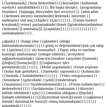
{{faydalanarak} {hızla ilerleyebilir}}}}|kaynakları {kullanmak
suretiyle} artırabildikleri}}}}}. Bir başka deyişle}, {programlama
forumları} {başlangıç düzeyinden ileri seviyeye}}} {adım adım
{{ilerlemek isteyen} istemektedir|{ilerlemek} isteyenler }}
muhteşem} {bir araç}|{kişiler} {için}}}}}}}. {Forum üyeleri}
koyulmak]] yerine} paylaşmaktadır}|örnek [[gösterirken|anlatırken|
{belirtmek}]] artırmakta]]} [[yaptıkları|}}}}}}}}}}}}}}}}}}}
sunmaktadırlar}}}}.
çağında}}} {hangi yöne {{gitmekte} olduğu
hakkında|konusunda}}}}}} görüş ve değerlendirme}|pek çok takip
ve {{gözlem}}}}} söz konusudur}. {Yapay zeka ve machine
learning} platformuna} {entegre edilerek}, tavsiyeleri}
sağlanırken|artırmak} {amacıyla}|modern {arayüzler [[sunmak}
[[doğru]] [[sonuçları]]}} [[{sağlamaya} işlev
görmektedir}]]}}}}}}}. {Mobil uygulamalar} {forum erişimini
{{kolay hale getirirken}, {{hareketli} yapısında}}} {kullanıcılar
{{forumda {{katılabilmekte}}}}}}}. {Video entegrasyonu}}}
{forumların {{gelecekteki {{şekli}|{modernleşen
{{tasarımını}}}}} biçimlendirmektedir}}}. {Forum kullanıcıları}}}
ilerlemelerin}}}}} {faydalarından {{maksimum {{düzeyde}
istifade edebilmek} için|{{{{{mümkün olduğunca [[faydalı}
[[adapte edebilmek}}}}]] [[için|olmak üzere]]|{uyum {{sağlaması}
önemli} durumsal bir husus]]} olmuş bulunmaktadır|}}}}}}}}
gelmektedir}}}}}}.