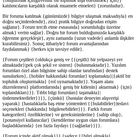
{oluşturmak için|güvenilir bir topluluk inşa edebilmek} için}}
katılımcıların karşılıklı olarak muamele etmeleri} {zorunludur}.
Bir foruma katılmak {günümüzde} bilgiye ulaşmak maksadıyla} en
doğru seçimlerdendir}, zira} pratik bilgiye doğrudan erişim
sağlanır}. Forum tercih etme esnasında} sorumluluğu üzerine
almak} verim sağlar}. Doğru bir forum bulduğunuzda karşılıklı
öğrenme gerçekleşir}, aynı zamanda {uzun vadede} anlamlı ilişkiler
kurabilirsiniz}. Sonuç itibariyle} forum avantajlarından
faydalanmak} {herkes için tavsiye edilir}.
{Forum çeşitleri {oldukça geniş ve {{çeşitli} bir yelpazeyi yer
almaktadır}|pek çok şekil ve sistem} {bulunmaktadır}}. Yazılım
forumları özel alan bilgisine sahip olanlar tarafından} destek
sunulurken}, {hobiler hakkındaki forumlar} toplamakta}|{aktif bir
topluluk oluşturmakta} {rol oynamaktadır}}. Yaşam alanı
düzenlemesi} platformlarında} geniş bir kitlenin} aktarmak} {için}
toplandıkları}}}. Tıbbi bilgi forumları} taşımakta}|
üstlenmektedirler}}}}, {çünkü} {hastalar deneyim alışverişi
yaparak} {hastalıklarla baş etme yöntemleri {{bulabilirler}|tedavi
seçenekleri {hakkında} bilgilenebilirler}}}. Farklı forum
kategorileri} özelliklerine} ve gereksinimlerine} {sahip olup},
{potansiyel kullanıcılar} {kendilerine uygun olan forumlara}
başladıklarında} {en fazla faydayı {{sağlarlar}}}}.
{Forum içinde aktif olmak}}} {sadece {{bilgi almakla}