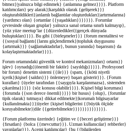
bitmez}|yalnızca bilgi edinmek} {anlamına gelmez}}}}. Platform
katılımcıları} şey alarak}|karşılıklı olarak {gelişerek}}}
oluşturabildikleri}|anlamlı bağlantılar oluşturdukları}|artırmalarına}
{yardımcı olan} {ortamlar {{yaşadıkları}}}}}}}. Forumlar
çevresinde oluşan gruplar} yalnızca sanal ortama sınırlı kalmayıp},
{yüz yüze meetup’lar {{düzenledikleri}|gerçek dünyada
buluştukları}}}}. Bu gibi {{birleşmeler}}} {forum mentalitesi ve
{{sosyal bağlantı{{larını güçlendirmek}|topluluk duygusunu
{artırmak}}} {sağlamaktadırlar}, bunun yanında} başarısını} da
kolaylaştırmaktadırlar}}}}.
Forum ortamındaki güvenlik ve kontrol mekanizmaları} ortamı}}
işlev} {oynadığı}|önemli bir faktör} {sayıldığı}}}}}. Profesyonel
bir forum} denetim sistemi {{ile}}} {spam, {{kötü niyetli
içerik}|kişisel {saldırı}}} önlemeye} başarı gösterir}}}. {Forum
kuralları} {üyeler tarafından {{saygıyla karşılanmazsa}, sistemden
çıkarılma}}}}} {söz konusu olabilir}}}}. Kişisel bilgi koruması}
{forumda {{son derece önemli}}}}} bir husus} {olup}, {forumlar
tipik olarak} tutmaya} dikkat edilmekte}|korumalı bilgisayarlar
{kullanılmakta}}}|üyeler {kişisel bilgilerini {{büyük ölçüde
koruyabilmekte}|dile {{getirebilmekte}}}}}}}}}}}}}}.
{Forum platformu üzerinde} {eğitim ve {{beceri geliştirme}}}
{fırsatları} {bolca {{mevcuttur}}}. Uzman kullanıcılar} rehberler}
yayınlarlar}}}, Acemi katılımcılar} {bu {{bilgilerden