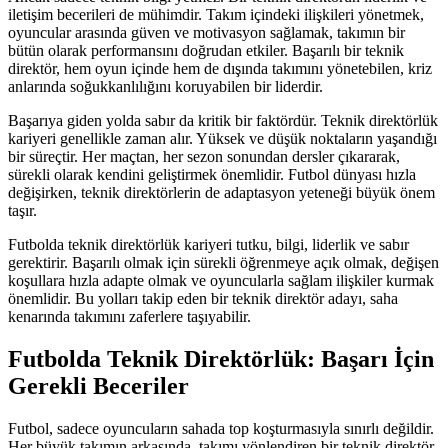
iletişim becerileri de mühimdir. Takım içindeki ilişkileri yönetmek,
oyuncular arasında güven ve motivasyon sağlamak, takımın bir
bütün olarak performansını doğrudan etkiler. Başarılı bir teknik
direktör, hem oyun içinde hem de dışında takımını yönetebilen, kriz
anlarında soğukkanlılığını koruyabilen bir liderdir.
Başarıya giden yolda sabır da kritik bir faktördür. Teknik direktörlük
kariyeri genellikle zaman alır. Yüksek ve düşük noktaların yaşandığı
bir süreçtir. Her maçtan, her sezon sonundan dersler çıkararak,
sürekli olarak kendini geliştirmek önemlidir. Futbol dünyası hızla
değişirken, teknik direktörlerin de adaptasyon yeteneği büyük önem
taşır.
Futbolda teknik direktörlük kariyeri tutku, bilgi, liderlik ve sabır
gerektirir. Başarılı olmak için sürekli öğrenmeye açık olmak, değişen
koşullara hızla adapte olmak ve oyuncularla sağlam ilişkiler kurmak
önemlidir. Bu yolları takip eden bir teknik direktör adayı, saha
kenarında takımını zaferlere taşıyabilir.
Futbolda Teknik Direktörlük: Başarı İçin
Gerekli Beceriler
Futbol, sadece oyuncuların sahada top koşturmasıyla sınırlı değildir.
Her büyük takımın arkasında, takımı yönlendiren bir teknik direktör