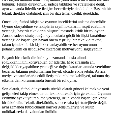
bulunur. Teknik direktörlük, sadece taktikler ve stratejilerle değil,
aynı zamanda liderlik ve iletişim becerileriyle de doludur. Başarılı bir
teknik direktör olabilmek için bir dizi temel özellik gereklidir.
Öncelikle, futbol bilgisi ve oyunun inceliklerini anlama önemlidir.
Oyunu okuyabilme ve rakiplerin zayıf noktalarını tespit edebilme
yeteneği, başarılı taktiklerin oluşturulmasında kritik bir rol oynar.
Ancak sadece strateji değil, oyuncularla güçlü bir ilişki kurabilme
yeteneği de başarı için hayati önem taşır. İyi bir teknik direktör,
takım içindeki farklı kişilikleri anlayabilir ve her oyuncunun
potansiyelini en üst düzeye çıkaracak motivasyonu sağlayabilir.
Başarılı bir teknik direktör aynı zamanda baskı altında
soğukkanlılığını koruyabilen bir liderdir. Maç sırasında ani
değişiklikler yapabilme yeteneği ve doğru kararları anında verebilme
becerisi, takımın performansını büyük ölçüde etkileyebilir. Ayrıca,
medya ve taraftarlarla etkili iletişim kurabilme kabiliyeti, takımın dış
etkenlerden korunmasında önemli bir rol oynar.
Son olarak, futbol dünyasında sürekli olarak güncel kalmak ve yeni
gelişmeleri takip etmek de bir teknik direktör için gereklidir. Oyunun
evrimine ayak uydurabilme yeteneği, uzun vadeli başarı için kritik
bir faktördür. Teknik direktörlük, sadece saha içi stratejilerle değil,
aynı zamanda futbolcuların kariyer gelişimleriyle ve kulüp
politikalarıyla da yakından ilgilidir.