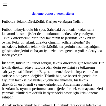
deneme bonusu veren siteler
Futbolda Teknik Direktörlük Kariyer ve Başarı Yolları
Futbol, tutkuyla dolu bir spor. Sahadaki oyuncular kadar, saha
kenarındaki stratejistler de bu tutkunun merkezinde yer alıyor.
Teknik direktörlük, bir futbol takımının başarısında kritik bir rol
oynar. Peki, bir teknik direktör olmanın yolları nelerdir? Bu
makalede, futbolda teknik direktörlük kariyerinin nasıl başladığını,
gelişim süreçlerini ve başarı için izlenmesi gereken yolları detaylıca
inceleyeceğiz.
İlk adım, tutkudur. Futbol sevgisi, teknik direktörlüğün temelidir. Bir
teknik direktör adayı, futbola olan derin sevgisini ve tutkusunu
sahaya yansıtabilmelidir. Başarı, bu temel üzerine inşa edilir. Ama
sadece tutku yeterli değildir. Teknik bilgi ve beceri de gereklidir.
Oyunun taktiksel ve stratejik yönlerini anlamak, bir teknik
direktörün en önemli yeteneklerindendir. Antrenman planları
hazırlamak, oyuncu performansını değerlendirmek ve maç analizleri
yapmak, teknik direktörlük kariyerindeki başarı için kritik öneme
sahiptir.
Ancak sadece teknik bilgi yetmez. Bir teknik direktörün liderlik ve