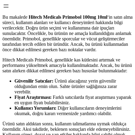
Bu makalede
Hitech Medicals Primobol 100mg 10ml
‘in satın alma
süreci, kullanım alanları ve kullanıcı deneyimleri hakkında bilgi
verilecektir. Doğru ürün seçimi ve kullanımına dair ipuçları
sunulacaktır. Öncelikle, bu ürünün ne amaçla kullanıldığını anlamak
önemlidir. Primobol, genellikle sporcular ve vücut geliştirmeciler
tarafından tercih edilen bir üründür. Ancak, bu ürünü kullanmadan
önce dikkat edilmesi gereken bazı noktalar vardır.
Hitech Medicals Primobol, genellikle kas kütlesini artırmak ve
performansı yükseltmek amacıyla kullanılmaktadır. Ancak, bu ürünü
satın alırken dikkat edilmesi gereken bazı hususlar bulunmaktadır:
Güvenilir Satıcılar:
Ürünü alacağınız yerin güvenilir
olduğundan emin olun. Sahte ürünler sağlığınıza zarar
verebilir.
Fiyat Araştırması:
Farklı satıcılarda fiyat araştırması yaparak
en uygun fiyatı bulabilirsiniz.
Kullanıcı Yorumları:
Diğer kullanıcıların deneyimlerini
okumak, doğru kararı vermenizde yardımcı olabilir.
Ürünü satın aldıktan sonra, kullanım talimatlarına uymak oldukça
önemlidir. Aksi takdirde, beklenen sonuçları elde edemeyebilirsiniz.
Kullanım süresi, dozaj ve yan etkiler hakkında bilgi sahibi olmak,