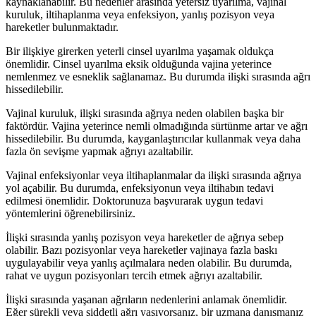
kaynaklanabilir. Bu nedenler arasında yetersiz uyarılma, vajinal
kuruluk, iltihaplanma veya enfeksiyon, yanlış pozisyon veya
hareketler bulunmaktadır.
Bir ilişkiye girerken yeterli cinsel uyarılma yaşamak oldukça
önemlidir. Cinsel uyarılma eksik olduğunda vajina yeterince
nemlenmez ve esneklik sağlanamaz. Bu durumda ilişki sırasında ağrı
hissedilebilir.
Vajinal kuruluk, ilişki sırasında ağrıya neden olabilen başka bir
faktördür. Vajina yeterince nemli olmadığında sürtünme artar ve ağrı
hissedilebilir. Bu durumda, kayganlaştırıcılar kullanmak veya daha
fazla ön sevişme yapmak ağrıyı azaltabilir.
Vajinal enfeksiyonlar veya iltihaplanmalar da ilişki sırasında ağrıya
yol açabilir. Bu durumda, enfeksiyonun veya iltihabın tedavi
edilmesi önemlidir. Doktorunuza başvurarak uygun tedavi
yöntemlerini öğrenebilirsiniz.
İlişki sırasında yanlış pozisyon veya hareketler de ağrıya sebep
olabilir. Bazı pozisyonlar veya hareketler vajinaya fazla baskı
uygulayabilir veya yanlış açılmalara neden olabilir. Bu durumda,
rahat ve uygun pozisyonları tercih etmek ağrıyı azaltabilir.
İlişki sırasında yaşanan ağrıların nedenlerini anlamak önemlidir.
Eğer sürekli veya şiddetli ağrı yaşıyorsanız, bir uzmana danışmanız