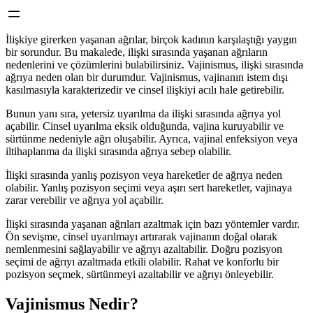
İlişkiye girerken yaşanan ağrılar, birçok kadının karşılaştığı yaygın
bir sorundur. Bu makalede, ilişki sırasında yaşanan ağrıların
nedenlerini ve çözümlerini bulabilirsiniz. Vajinismus, ilişki sırasında
ağrıya neden olan bir durumdur. Vajinismus, vajinanın istem dışı
kasılmasıyla karakterizedir ve cinsel ilişkiyi acılı hale getirebilir.
Bunun yanı sıra, yetersiz uyarılma da ilişki sırasında ağrıya yol
açabilir. Cinsel uyarılma eksik olduğunda, vajina kuruyabilir ve
sürtünme nedeniyle ağrı oluşabilir. Ayrıca, vajinal enfeksiyon veya
iltihaplanma da ilişki sırasında ağrıya sebep olabilir.
İlişki sırasında yanlış pozisyon veya hareketler de ağrıya neden
olabilir. Yanlış pozisyon seçimi veya aşırı sert hareketler, vajinaya
zarar verebilir ve ağrıya yol açabilir.
İlişki sırasında yaşanan ağrıları azaltmak için bazı yöntemler vardır.
Ön sevişme, cinsel uyarılmayı artırarak vajinanın doğal olarak
nemlenmesini sağlayabilir ve ağrıyı azaltabilir. Doğru pozisyon
seçimi de ağrıyı azaltmada etkili olabilir. Rahat ve konforlu bir
pozisyon seçmek, sürtünmeyi azaltabilir ve ağrıyı önleyebilir.
Vajinismus Nedir?