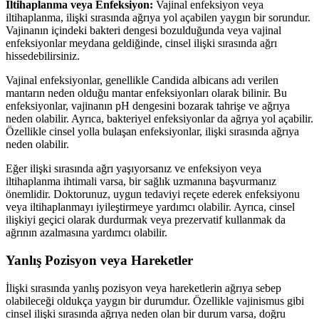
İltihaplanma veya Enfeksiyon:
Vajinal enfeksiyon veya
iltihaplanma, ilişki sırasında ağrıya yol açabilen yaygın bir sorundur.
Vajinanın içindeki bakteri dengesi bozulduğunda veya vajinal
enfeksiyonlar meydana geldiğinde, cinsel ilişki sırasında ağrı
hissedebilirsiniz.
Vajinal enfeksiyonlar, genellikle Candida albicans adı verilen
mantarın neden olduğu mantar enfeksiyonları olarak bilinir. Bu
enfeksiyonlar, vajinanın pH dengesini bozarak tahrişe ve ağrıya
neden olabilir. Ayrıca, bakteriyel enfeksiyonlar da ağrıya yol açabilir.
Özellikle cinsel yolla bulaşan enfeksiyonlar, ilişki sırasında ağrıya
neden olabilir.
Eğer ilişki sırasında ağrı yaşıyorsanız ve enfeksiyon veya
iltihaplanma ihtimali varsa, bir sağlık uzmanına başvurmanız
önemlidir. Doktorunuz, uygun tedaviyi reçete ederek enfeksiyonu
veya iltihaplanmayı iyileştirmeye yardımcı olabilir. Ayrıca, cinsel
ilişkiyi geçici olarak durdurmak veya prezervatif kullanmak da
ağrının azalmasına yardımcı olabilir.
Yanlış Pozisyon veya Hareketler
İlişki sırasında yanlış pozisyon veya hareketlerin ağrıya sebep
olabileceği oldukça yaygın bir durumdur. Özellikle vajinismus gibi
cinsel ilişki sırasında ağrıya neden olan bir durum varsa, doğru