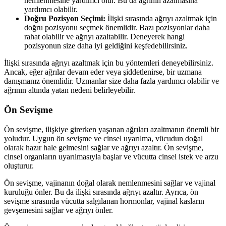
nemlenmesine yardımcı olur. Bu da ağrının azalmasına
yardımcı olabilir.
Doğru Pozisyon Seçimi:
İlişki sırasında ağrıyı azaltmak için
doğru pozisyonu seçmek önemlidir. Bazı pozisyonlar daha
rahat olabilir ve ağrıyı azaltabilir. Deneyerek hangi
pozisyonun size daha iyi geldiğini keşfedebilirsiniz.
İlişki sırasında ağrıyı azaltmak için bu yöntemleri deneyebilirsiniz.
Ancak, eğer ağrılar devam eder veya şiddetlenirse, bir uzmana
danışmanız önemlidir. Uzmanlar size daha fazla yardımcı olabilir ve
ağrının altında yatan nedeni belirleyebilir.
Ön Sevişme
Ön sevişme, ilişkiye girerken yaşanan ağrıları azaltmanın önemli bir
yoludur. Uygun ön sevişme ve cinsel uyarılma, vücudun doğal
olarak hazır hale gelmesini sağlar ve ağrıyı azaltır. Ön sevişme,
cinsel organların uyarılmasıyla başlar ve vücutta cinsel istek ve arzu
oluşturur.
Ön sevişme, vajinanın doğal olarak nemlenmesini sağlar ve vajinal
kuruluğu önler. Bu da ilişki sırasında ağrıyı azaltır. Ayrıca, ön
sevişme sırasında vücutta salgılanan hormonlar, vajinal kasların
gevşemesini sağlar ve ağrıyı önler.