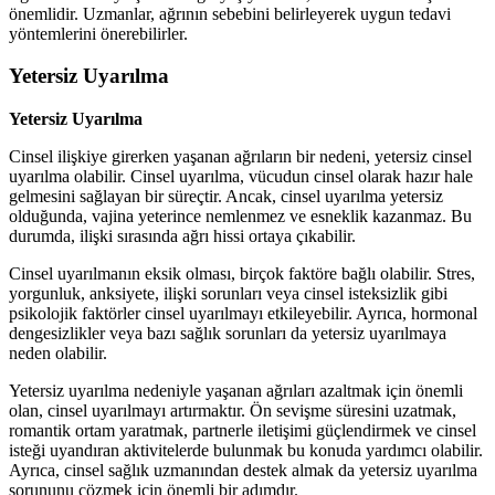
önemlidir. Uzmanlar, ağrının sebebini belirleyerek uygun tedavi
yöntemlerini önerebilirler.
Yetersiz Uyarılma
Yetersiz Uyarılma
Cinsel ilişkiye girerken yaşanan ağrıların bir nedeni, yetersiz cinsel
uyarılma olabilir. Cinsel uyarılma, vücudun cinsel olarak hazır hale
gelmesini sağlayan bir süreçtir. Ancak, cinsel uyarılma yetersiz
olduğunda, vajina yeterince nemlenmez ve esneklik kazanmaz. Bu
durumda, ilişki sırasında ağrı hissi ortaya çıkabilir.
Cinsel uyarılmanın eksik olması, birçok faktöre bağlı olabilir. Stres,
yorgunluk, anksiyete, ilişki sorunları veya cinsel isteksizlik gibi
psikolojik faktörler cinsel uyarılmayı etkileyebilir. Ayrıca, hormonal
dengesizlikler veya bazı sağlık sorunları da yetersiz uyarılmaya
neden olabilir.
Yetersiz uyarılma nedeniyle yaşanan ağrıları azaltmak için önemli
olan, cinsel uyarılmayı artırmaktır. Ön sevişme süresini uzatmak,
romantik ortam yaratmak, partnerle iletişimi güçlendirmek ve cinsel
isteği uyandıran aktivitelerde bulunmak bu konuda yardımcı olabilir.
Ayrıca, cinsel sağlık uzmanından destek almak da yetersiz uyarılma
sorununu çözmek için önemli bir adımdır.