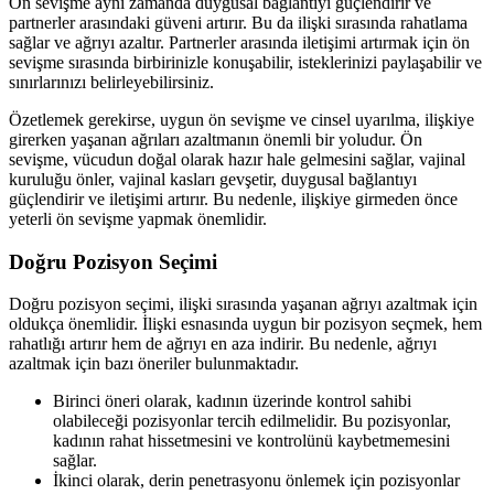
Ön sevişme aynı zamanda duygusal bağlantıyı güçlendirir ve
partnerler arasındaki güveni artırır. Bu da ilişki sırasında rahatlama
sağlar ve ağrıyı azaltır. Partnerler arasında iletişimi artırmak için ön
sevişme sırasında birbirinizle konuşabilir, isteklerinizi paylaşabilir ve
sınırlarınızı belirleyebilirsiniz.
Özetlemek gerekirse, uygun ön sevişme ve cinsel uyarılma, ilişkiye
girerken yaşanan ağrıları azaltmanın önemli bir yoludur. Ön
sevişme, vücudun doğal olarak hazır hale gelmesini sağlar, vajinal
kuruluğu önler, vajinal kasları gevşetir, duygusal bağlantıyı
güçlendirir ve iletişimi artırır. Bu nedenle, ilişkiye girmeden önce
yeterli ön sevişme yapmak önemlidir.
Doğru Pozisyon Seçimi
Doğru pozisyon seçimi, ilişki sırasında yaşanan ağrıyı azaltmak için
oldukça önemlidir. İlişki esnasında uygun bir pozisyon seçmek, hem
rahatlığı artırır hem de ağrıyı en aza indirir. Bu nedenle, ağrıyı
azaltmak için bazı öneriler bulunmaktadır.
Birinci öneri olarak, kadının üzerinde kontrol sahibi
olabileceği pozisyonlar tercih edilmelidir. Bu pozisyonlar,
kadının rahat hissetmesini ve kontrolünü kaybetmemesini
sağlar.
İkinci olarak, derin penetrasyonu önlemek için pozisyonlar