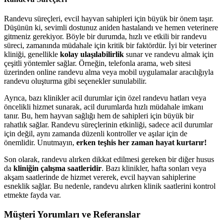
Randevu süreçleri, evcil hayvan sahipleri için büyük bir önem taşır.
Düşünün ki, sevimli dostunuz aniden hastalandı ve hemen veterinere
gitmeniz gerekiyor. Böyle bir durumda, hızlı ve etkili bir randevu
süreci, zamanında müdahale için kritik bir faktördür. İyi bir veteriner
kliniği, genellikle
kolay ulaşılabilirlik
sunar ve randevu almak için
çeşitli yöntemler sağlar. Örneğin, telefonla arama, web sitesi
üzerinden online randevu alma veya mobil uygulamalar aracılığıyla
randevu oluşturma gibi seçenekler sunulabilir.
Ayrıca, bazı klinikler acil durumlar için özel randevu hatları veya
öncelikli hizmet sunarak, acil durumlarda hızlı müdahale imkanı
tanır. Bu, hem hayvan sağlığı hem de sahipleri için büyük bir
rahatlık sağlar. Randevu süreçlerinin etkinliği, sadece acil durumlar
için değil, aynı zamanda düzenli kontroller ve aşılar için de
önemlidir. Unutmayın,
erken teşhis her zaman hayat kurtarır!
Son olarak, randevu alırken dikkat edilmesi gereken bir diğer husus
da
kliniğin çalışma saatleridir
. Bazı klinikler, hafta sonları veya
akşam saatlerinde de hizmet vererek, evcil hayvan sahiplerine
esneklik sağlar. Bu nedenle, randevu alırken klinik saatlerini kontrol
etmekte fayda var.
Müşteri Yorumları ve Referanslar