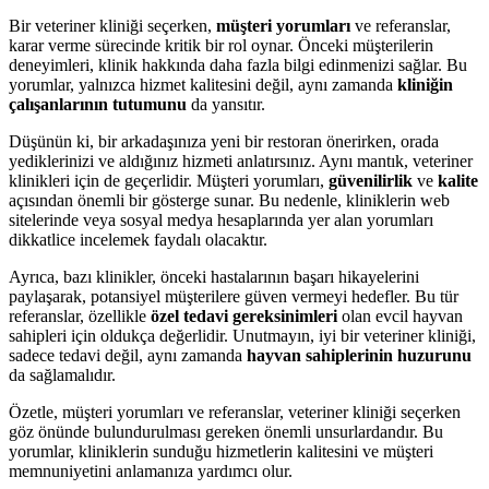
Bir veteriner kliniği seçerken,
müşteri yorumları
ve referanslar,
karar verme sürecinde kritik bir rol oynar. Önceki müşterilerin
deneyimleri, klinik hakkında daha fazla bilgi edinmenizi sağlar. Bu
yorumlar, yalnızca hizmet kalitesini değil, aynı zamanda
kliniğin
çalışanlarının tutumunu
da yansıtır.
Düşünün ki, bir arkadaşınıza yeni bir restoran önerirken, orada
yediklerinizi ve aldığınız hizmeti anlatırsınız. Aynı mantık, veteriner
klinikleri için de geçerlidir. Müşteri yorumları,
güvenilirlik
ve
kalite
açısından önemli bir gösterge sunar. Bu nedenle, kliniklerin web
sitelerinde veya sosyal medya hesaplarında yer alan yorumları
dikkatlice incelemek faydalı olacaktır.
Ayrıca, bazı klinikler, önceki hastalarının başarı hikayelerini
paylaşarak, potansiyel müşterilere güven vermeyi hedefler. Bu tür
referanslar, özellikle
özel tedavi gereksinimleri
olan evcil hayvan
sahipleri için oldukça değerlidir. Unutmayın, iyi bir veteriner kliniği,
sadece tedavi değil, aynı zamanda
hayvan sahiplerinin huzurunu
da sağlamalıdır.
Özetle, müşteri yorumları ve referanslar, veteriner kliniği seçerken
göz önünde bulundurulması gereken önemli unsurlardandır. Bu
yorumlar, kliniklerin sunduğu hizmetlerin kalitesini ve müşteri
memnuniyetini anlamanıza yardımcı olur.