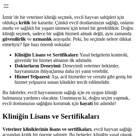
İzmir’de bir veteriner kliniği seçmek, evcil hayvan sahipleri için
oldukça
kritik
bir karardır. Çünkü evcil dostlarımızın sağlığı, onların
mutlu ve sağlıklı bir yaşam sürmesi için temel bir gerekliliktir. Doğru
kliniği seçmek, sadece bir sağlık hizmeti almak değil, aynı zamanda
güvenilirlik
ve
uzmanlık
arayışıdır. Peki, bu seçimde nelere dikkat
etmeliyiz? İşte bazı önemli noktalar:
Kliniğin Lisans ve Sertifikaları:
Yasal belgelerin kontrolü,
güvenilir bir hizmet almanın ilk adımıdır.
Doktorların Deneyimi:
Deneyimli veteriner hekimler,
hayvanınızın ihtiyaçlarına daha iyi yanıt verebilir.
Hizmet Yelpazesi:
Aşı, acil hizmetler ve cerrahi gibi geniş bir
hizmet yelpazesi sunan klinikler tercih edilmelidir.
Bu faktörler, evcil hayvanınızın sağlığı için en uygun kliniği
bulmanıza yardımcı olacaktır. Unutmayın ki, doğru seçim yapmak,
evcil dostunuzun sağlığını korumak için
hayati
bir adımdır!
Kliniğin Lisans ve Sertifikaları
Veteriner kliniklerinin lisans ve sertifikaları
, evcil hayvan sağlığı
açısından kritik bir öneme sahiptir. Bu belgeler, kliniğin yasal olarak