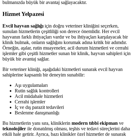
bulmanızda büyük bir avantaj sağlayacaktır.
Hizmet Yelpazesi
Evcil hayvan sağlığı
için doğru veteriner kliniğini seçerken,
sunulan hizmetlerin çeşitliliği son derece önemlidir. Her evcil
hayvanın farklı ihtiyaçları vardır ve bu ihtiyaçları karşılayacak bir
klinik bulmak, onların sağlığını korumak adına kritik bir adımdır.
Örneğin, aşılar, rutin muayeneler, acil durum hizmetleri ve cerrahi
işlemler gibi çeşitli hizmetler sunan bir klinik, hayvan sahipleri için
büyük bir avantaj sağlar.
Bir veteriner kliniği, aşağıdaki hizmetleri sunarak evcil hayvan
sahiplerine kapsamlı bir deneyim sunabilir:
Aşı uygulamaları
Rutin sağlık kontrolleri
Acil müdahale hizmetleri
Cerrahi işlemler
İç ve dış parazit tedavileri
Beslenme danışmanlığı
Bu hizmetlerin yanı sıra, kliniklerin
modern tıbbi ekipman
ve
teknolojiler
ile donatılmış olması, teşhis ve tedavi süreçlerini daha
etkili hale getirir. Ayrıca, bazı klinikler özel hizmetler de sunarak