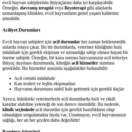
evcil hayvan sahiplerinin ihtiyaçlarını daha iyi karşılayabilir.
Örneğin,
davranış terapisi
veya
fizyoterapi
gibi alanlarda
uzmanlaşmış klinikler, evcil hayvanların genel yaşam kalitesini
artırabilir.
Aciliyet Durumları
Evcil hayvan sahipleri için
acil durumlar
her zaman beklenmedik
anlarda ortaya çıkar. Bu tür durumlarda, veteriner kliniğinin hızlı
müdahale için gerekli ekipman ve uzmanlığa sahip olması hayati bir
öneme sahiptir. Örneğin, bir kaza sonrası hayvanınızın acil tedaviye
ihtiyaç duyması durumunda, kliniğin
acil hizmetler
sunması
gereklidir. Bu hizmetler arasında aşağıdakiler bulunabilir:
Acil cerrahi müdahale
Kan testleri ve teşhis ekipmanları
Hayvanın durumunu stabil hale getirmek için gerekli ilaçlar
Ayrıca, klinikteki veterinerlerin acil durumlarda hızlı ve etkili
kararlar alabilme yeteneği de son derece önemlidir. Bu nedenle,
klinik seçiminde
acil durumlar için gerekli hazırlıkların olup
olmadığını sorgulamakta fayda var. Unutmayın, evcil hayvanınızın
sağlığı, her an her şeyden daha değerlidir!
Randevu Süreçleri