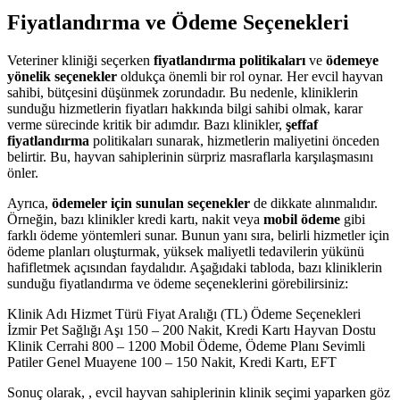
Fiyatlandırma ve Ödeme Seçenekleri
Veteriner kliniği seçerken
fiyatlandırma politikaları
ve
ödemeye
yönelik seçenekler
oldukça önemli bir rol oynar. Her evcil hayvan
sahibi, bütçesini düşünmek zorundadır. Bu nedenle, kliniklerin
sunduğu hizmetlerin fiyatları hakkında bilgi sahibi olmak, karar
verme sürecinde kritik bir adımdır. Bazı klinikler,
şeffaf
fiyatlandırma
politikaları sunarak, hizmetlerin maliyetini önceden
belirtir. Bu, hayvan sahiplerinin sürpriz masraflarla karşılaşmasını
önler.
Ayrıca,
ödemeler için sunulan seçenekler
de dikkate alınmalıdır.
Örneğin, bazı klinikler kredi kartı, nakit veya
mobil ödeme
gibi
farklı ödeme yöntemleri sunar. Bunun yanı sıra, belirli hizmetler için
ödeme planları oluşturmak, yüksek maliyetli tedavilerin yükünü
hafifletmek açısından faydalıdır. Aşağıdaki tabloda, bazı kliniklerin
sunduğu fiyatlandırma ve ödeme seçeneklerini görebilirsiniz:
Klinik Adı Hizmet Türü Fiyat Aralığı (TL) Ödeme Seçenekleri
İzmir Pet Sağlığı Aşı 150 – 200 Nakit, Kredi Kartı Hayvan Dostu
Klinik Cerrahi 800 – 1200 Mobil Ödeme, Ödeme Planı Sevimli
Patiler Genel Muayene 100 – 150 Nakit, Kredi Kartı, EFT
Sonuç olarak, , evcil hayvan sahiplerinin klinik seçimi yaparken göz