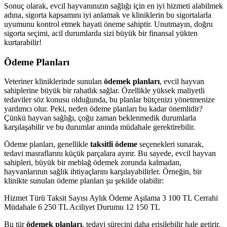
Sonuç olarak, evcil hayvanınızın sağlığı için en iyi hizmeti alabilmek
adına, sigorta kapsamını iyi anlamak ve kliniklerin bu sigortalarla
uyumunu kontrol etmek hayati öneme sahiptir. Unutmayın, doğru
sigorta seçimi, acil durumlarda sizi büyük bir finansal yükten
kurtarabilir!
Ödeme Planları
Veteriner kliniklerinde sunulan
ödemek planları
, evcil hayvan
sahiplerine büyük bir rahatlık sağlar. Özellikle yüksek maliyetli
tedaviler söz konusu olduğunda, bu planlar bütçenizi yönetmenize
yardımcı olur. Peki, neden ödeme planları bu kadar önemlidir?
Çünkü hayvan sağlığı, çoğu zaman beklenmedik durumlarla
karşılaşabilir ve bu durumlar anında müdahale gerektirebilir.
Ödeme planları, genellikle
taksitli ödeme
seçenekleri sunarak,
tedavi masraflarını küçük parçalara ayırır. Bu sayede, evcil hayvan
sahipleri, büyük bir meblağ ödemek zorunda kalmadan,
hayvanlarının sağlık ihtiyaçlarını karşılayabilirler. Örneğin, bir
klinikte sunulan ödeme planları şu şekilde olabilir:
Hizmet Türü Taksit Sayısı Aylık Ödeme Aşılama 3 100 TL Cerrahi
Müdahale 6 250 TL Aciliyet Durumu 12 150 TL
Bu tür
ödemek planları
, tedavi sürecini daha erişilebilir hale getirir.