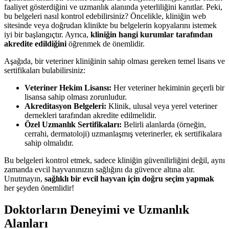
faaliyet gösterdiğini ve uzmanlık alanında yeterliliğini kanıtlar. Peki,
bu belgeleri nasıl kontrol edebilirsiniz? Öncelikle, kliniğin web
sitesinde veya doğrudan klinikte bu belgelerin kopyalarını istemek
iyi bir başlangıçtır. Ayrıca,
kliniğin hangi kurumlar tarafından
akredite edildiğini
öğrenmek de önemlidir.
Aşağıda, bir veteriner kliniğinin sahip olması gereken temel lisans ve
sertifikaları bulabilirsiniz:
Veteriner Hekim Lisansı:
Her veteriner hekiminin geçerli bir
lisansa sahip olması zorunludur.
Akreditasyon Belgeleri:
Klinik, ulusal veya yerel veteriner
dernekleri tarafından akredite edilmelidir.
Özel Uzmanlık Sertifikaları:
Belirli alanlarda (örneğin,
cerrahi, dermatoloji) uzmanlaşmış veterinerler, ek sertifikalara
sahip olmalıdır.
Bu belgeleri kontrol etmek, sadece kliniğin güvenilirliğini değil, aynı
zamanda evcil hayvanınızın sağlığını da güvence altına alır.
Unutmayın,
sağlıklı bir evcil hayvan için doğru seçim yapmak
her şeyden önemlidir!
Doktorların Deneyimi ve Uzmanlık
Alanları