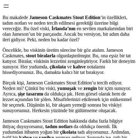
Bu makalede
Jameson Caskmates Stout Edition
‘in özellikleri,
tadım notları ve neden tercih edilmesi gerektiği üzerine bilgi
vereceğiz. Bu özel viski,
İrlanda’nın
en sevilen markalarından biri
olan Jameson’un bir parçasıdır. Ancak bu versiyon, bir adım daha
ileri gidiyor. Peki, neden bu kadar özel?
Öncelikle, bu viskinin üretim sürecine bir göz atalım. Jameson
Caskmates,
stout biralarla
olgunlaştırılmıştır. Bu, ona eşsiz bir tat
katıyor. Biralar, viskinin lezzetini zenginleştiriyor. Farklı bir deneyim
sunuyor. Her yudumda,
çikolata
ve
kahve
notalarını
hissediyorsunuz. Bu, damakta kalıcı bir tat bırakıyor.
Birçok kişi, Jameson Caskmates Stout Edition’u tercih ediyor.
Neden mi? Çünkü bu viski,
yumuşak
ve
zengin
bir içim sunuyor.
Ayrıca,
şişe tasarımı
da oldukça şık. Hem görsel olarak hem de
lezzet açısından bir şölen. Misafirlerinizi etkilemek için mükemmel
bir seçenek. Düşünün ki, bir akşam yemeği sonrası bu viskiyi
sunuyorsunuz. Herkesin yüzünde bir gülümseme oluşacak.
Jameson Caskmates Stout Edition hakkında daha fazla bilgiye
ihtiyaç duyuyorsanız,
tadım notları
da oldukça önemli. İlk
yudumdan itibaren yoğun bir
çikolata
tadı alıyorsunuz. Ardından,
hafif bir
kahve
ve
vanilya
aroması geliyor. Sonunda ise, tatlı bir