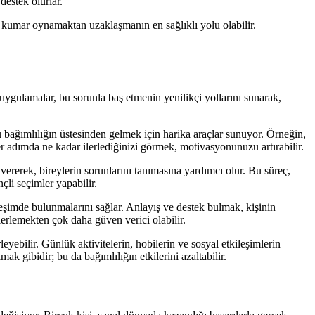
destek olurlar.
al kumar oynamaktan uzaklaşmanın en sağlıklı yolu olabilir.
 uygulamalar, bu sorunla baş etmenin yenilikçi yollarını sunarak,
u bağımlılığın üstesinden gelmek için harika araçlar sunuyor. Örneğin,
er adımda ne kadar ilerlediğinizi görmek, motivasyonunuzu artırabilir.
ererek, bireylerin sorunlarını tanımasına yardımcı olur. Bu süreç,
çli seçimler yapabilir.
leşimde bulunmalarını sağlar. Anlayış ve destek bulmak, kişinin
lerlemekten çok daha güven verici olabilir.
yebilir. Günlük aktivitelerin, hobilerin ve sosyal etkileşimlerin
 gibidir; bu da bağımlılığın etkilerini azaltabilir.