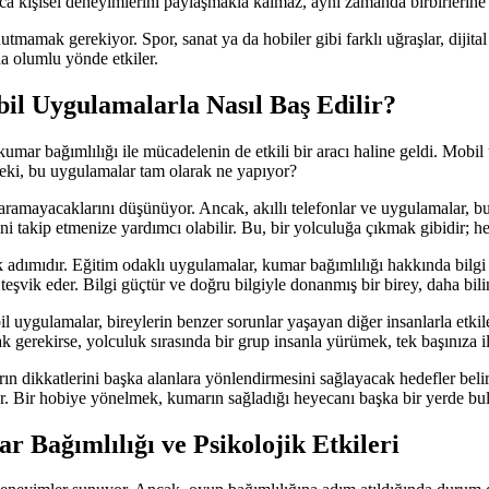
ca kişisel deneyimlerini paylaşmakla kalmaz, aynı zamanda birbirlerine 
nutmamak gerekiyor. Spor, sanat ya da hobiler gibi farklı uğraşlar, dijit
a olumlu yönde etkiler.
il Uygulamalarla Nasıl Baş Edilir?
umar bağımlılığı ile mücadelenin de etkili bir aracı haline geldi. Mobil
 Peki, bu uygulamalar tam olarak ne yapıyor?
taramayacaklarını düşünüyor. Ancak, akıllı telefonlar ve uygulamalar, b
ni takip etmenize yardımcı olabilir. Bu, bir yolculuğa çıkmak gibidir; h
adımıdır. Eğitim odaklı uygulamalar, kumar bağımlılığı hakkında bilgi v
şvik eder. Bilgi güçtür ve doğru bilgiyle donanmış bir birey, daha bilin
l uygulamalar, bireylerin benzer sorunlar yaşayan diğer insanlarla etki
 gerekirse, yolculuk sırasında bir grup insanla yürümek, tek başınıza i
n dikkatlerini başka alanlara yönlendirmesini sağlayacak hedefler belirle
. Bir hobiye yönelmek, kumarın sağladığı heyecanı başka bir yerde bulmak
Bağımlılığı ve Psikolojik Etkileri