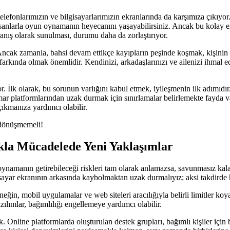
efonlarımızın ve bilgisayarlarımızın ekranlarında da karşımıza çıkıyor. B
nsanlarla oyun oynamanın heyecanını yaşayabilirsiniz. Ancak bu kolay er
nış olarak sunulması, durumu daha da zorlaştırıyor.
r. Ancak zamanla, bahsi devam ettikçe kayıpların peşinde koşmak, kişini
arkında olmak önemlidir. Kendinizi, arkadaşlarınızı ve ailenizi ihmal e
 İlk olarak, bu sorunun varlığını kabul etmek, iyileşmenin ilk adımıdır
kumar platformlarından uzak durmak için sınırlamalar belirlemekte fayda 
ıkmanıza yardımcı olabilir.
 dönüşmemeli!
kla Mücadelede Yeni Yaklaşımlar
namanın getirebileceği riskleri tam olarak anlamazsa, savunmasız kalabil
gisayar ekranının arkasında kaybolmaktan uzak durmalıyız; aksi takdirde
ğin, mobil uygulamalar ve web siteleri aracılığıyla belirli limitler koyar
ımlar, bağımlılığı engellemeye yardımcı olabilir.
Online platformlarda oluşturulan destek grupları, bağımlı kişiler için bi