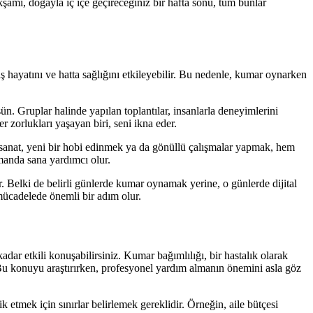
şamı, doğayla iç içe geçireceğiniz bir hafta sonu, tüm bunlar
ş hayatını ve hatta sağlığını etkileyebilir. Bu nedenle, kumar oynarken
. Gruplar halinde yapılan toplantılar, insanlarla deneyimlerini
r zorlukları yaşayan biri, seni ikna eder.
 sanat, yeni bir hobi edinmek ya da gönüllü çalışmalar yapmak, hem
manda sana yardımcı olur.
. Belki de belirli günlerde kumar oynamak yerine, o günlerde dijital
mücadelede önemli bir adım olur.
dar etkili konuşabilirsiniz. Kumar bağımlılığı, bir hastalık olarak
. Bu konuyu araştırırken, profesyonel yardım almanın önemini asla göz
 etmek için sınırlar belirlemek gereklidir. Örneğin, aile bütçesi