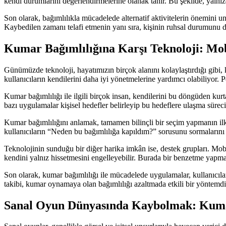
kendi durumlarını değerlendirmelerine olanak tanır. Bu şekilde, yalnız
Son olarak, bağımlılıkla mücadelede alternatif aktivitelerin önemini u
Kaybedilen zamanı telafi etmenin yanı sıra, kişinin ruhsal durumunu d
Kumar Bağımlılığına Karşı Teknoloji: Mob
Günümüzde teknoloji, hayatımızın birçok alanını kolaylaştırdığı gibi, k
kullanıcıların kendilerini daha iyi yönetmelerine yardımcı olabiliyor.
Kumar bağımlılığı ile ilgili birçok insan, kendilerini bu döngüden kur
bazı uygulamalar kişisel hedefler belirleyip bu hedeflere ulaşma süreci
Kumar bağımlılığını anlamak, tamamen bilinçli bir seçim yapmanın ilk 
kullanıcıların “Neden bu bağımlılığa kapıldım?” sorusunu sormalarını te
Teknolojinin sunduğu bir diğer harika imkân ise, destek grupları. Mobi
kendini yalnız hissetmesini engelleyebilir. Burada bir benzetme yapmak
Son olarak, kumar bağımlılığı ile mücadelede uygulamalar, kullanıcıları
takibi, kumar oynamaya olan bağımlılığı azaltmada etkili bir yöntemdir
Sanal Oyun Dünyasında Kaybolmak: Kumar 