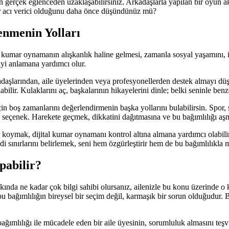
 gerçek eğlenceden uzaklaşabilirsiniz. Arkadaşlarla yapılan bir oyun ak
ar acı verici olduğunu daha önce düşündünüz mü?
enmenin Yolları
al kumar oynamanın alışkanlık haline gelmesi, zamanla sosyal yaşamını, i
yi anlamana yardımcı olur.
aşlarından, aile üyelerinden veya profesyonellerden destek almayı düşün
bilir. Kulaklarını aç, başkalarının hikayelerini dinle; belki seninle benze
n boş zamanlarını değerlendirmenin başka yollarını bulabilirsin. Spor,
 seçenek. Harekete geçmek, dikkatini dağıtmasına ve bu bağımlılığı aş
 koymak, dijital kumar oynamanı kontrol altına almana yardımcı olabilir
 sınırlarını belirlemek, seni hem özgürleştirir hem de bu bağımlılıkla 
pabilir?
ında ne kadar çok bilgi sahibi olursanız, ailenizle bu konu üzerinde o ka
 bu bağımlılığın bireysel bir seçim değil, karmaşık bir sorun olduğudur
ğımlılığı ile mücadele eden bir aile üyesinin, sorumluluk almasını teşvik