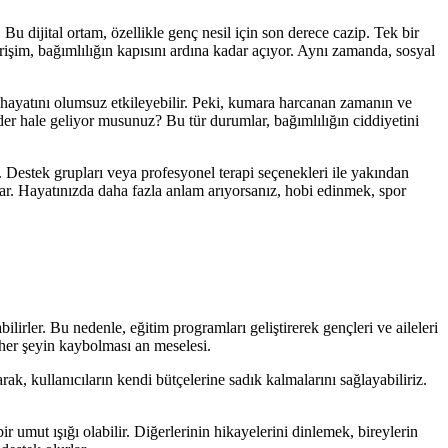
u dijital ortam, özellikle genç nesil için son derece cazip. Tek bir
işim, bağımlılığın kapısını ardına kadar açıyor. Aynı zamanda, sosyal
n hayatını olumsuz etkileyebilir. Peki, kumara harcanan zamanın ve
der hale geliyor musunuz? Bu tür durumlar, bağımlılığın ciddiyetini
. Destek grupları veya profesyonel terapi seçenekleri ile yakından
var. Hayatınızda daha fazla anlam arıyorsanız, hobi edinmek, spor
irler. Bu nedenle, eğitim programları geliştirerek gençleri ve aileleri
 her şeyin kaybolması an meselesi.
ak, kullanıcıların kendi bütçelerine sadık kalmalarını sağlayabiliriz.
r umut ışığı olabilir. Diğerlerinin hikayelerini dinlemek, bireylerin