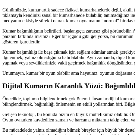
Günümüzde, kumar artık sadece fiziksel kumarhanelerde değil, akıllı tel
tıklamayla kendinizi sanal bir kumarhanede bulabilir, tanımadığınız i
medyanın etkisiyle sürekli olarak kumar oynamanın “normal” bir davra
Kumar bağımlılığının belirtileri, başlangıçta zararsız gibi görünebili
paranın farkında mısınız? Eğer bir içgüdü gibi geliyorsa, bu durumun f
gösteren işaretlerdir.
Kumar bağımlılığı ile başa çıkmak için sağlam adımlar atmak gerekiyor.
ilgilenmek, yalnız olmadığınızı hatırlatabilir. Aynı zamanda, dijital 
yapmak veya sevdiklerinizle vakit geçirmek bağımlılık döngüsünden ç
Unutmayın, kumar bir oyun olabilir ama hayatınız, oyunun doğasına
Dijital Kumarın Karanlık Yüzü: Bağımlılı
Öncelikle, toplumu bilgilendirmek çok önemli. İnsanlar dijital kumar oy
bilinçlendirmek, bağımlılığı önlemenin en etkili yollarından biri. Bil
Gelişen teknoloji, bu konuda bizim en büyük müttefikimiz olabilir. Örne
Oyun oynarken kaydedilen zaman ve harcama miktarını takip eden yazıl
Bu mücadelede yalnız olmadığını bilmek bireyler için büyük bir destek. 