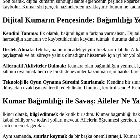
Son olarak, dijital kumarın sunduğu sahte eğlencenin peşinde koşarken
kaybolur. Kumar sizi gerçek hazinelerden uzaklaştırır; bunun ne kad
Dijital Kumarın Pençesinde: Bağımlılığı Y
Kendini Tanıma:
İlk olarak, bağımlılığının farkına varmalısın. Dijit
harcadığın zamanın ve kaybettiklerinin kaydını tutmak, durumu daha i
Destek Almak:
Tek başına bu mücadeleyi yürütmek zor olabilir. Arkad
paylaşmak ve bu süreçte yalnız olmadığını hissetmek için iyi bir yol ola
Alternatif Aktiviteler Bulmak:
Kumara olan bağımlılığını yenmek içi
zihnini oyalamak hem de farklı deneyimler kazanman için harika birer
Teknoloji ile Oyun Oynama Süresini Sınırlamak:
Kendine bir sınır
dünyadan uzaklaşmayı tercih edebilirsin. Unutma, kontrol sende! Kendi
Kumar Bağımlılığı ile Savaş: Aileler Ne Ya
İkinci olarak,
bilgi edinmek
de kritik bir adım. Kumar bağımlılığı hakk
kabul ediliyor ve tedavi yolları mevcut. Ailelerin öğrenmesi gereken,
ardı etmemek gerekir.
Aynı zamanda,
sınırlar koymak
da bir başka önemli strateji. Kumar ba