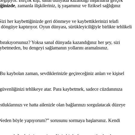
değişiyor. Birçok kişi, sanal dünyada kazandığı başarılarla gerçek
iğinizde
, zamanla ilişkileriniz, iş yaşamınız ve fiziksel sağlığınız
izi her kaybettiğinizde geri dönmeye ve kaybettiklerinizi telafi
ngüye kaptırıyor. Oyun dünyası, sürükleyiciliğiyle birlikte tehlikeli
 bırakıyorsunuz? Yoksa sanal dünyada kazandığınız her şey, sizi
kaybetmeden, bu dengeyi sağlamanın yollarını aramalısınız.
u kaybolan zaman, sevdiklerinizle geçireceğiniz anları ve kişisel
i güvenliğinizi tehlikeye atar. Para kaybetmek, sadece cüzdanınıza
tluklarınızı ve hatta ailenizle olan bağlarınızı sorgulatacak düzeye
k “Neden böyle yapıyorum?” sorusunu sormaya başlarsınız. Kendi