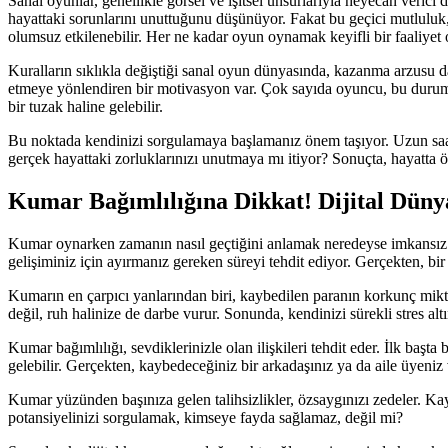
Sanal oyunlar, genellikle görsel ve işitsel unsurlarıyla heyecan veric
hayattaki sorunlarını unuttuğunu düşünüyor. Fakat bu geçici mutluluk,
olumsuz etkilenebilir. Her ne kadar oyun oynamak keyifli bir faaliyet o
Kuralların sıklıkla değiştiği sanal oyun dünyasında, kazanma arzusu dah
etmeye yönlendiren bir motivasyon var. Çok sayıda oyuncu, bu durumun 
bir tuzak haline gelebilir.
Bu noktada kendinizi sorgulamaya başlamanız önem taşıyor. Uzun saatl
gerçek hayattaki zorluklarınızı unutmaya mı itiyor? Sonuçta, hayatta ö
Kumar Bağımlılığına Dikkat! Dijital Düny
Kumar oynarken zamanın nasıl geçtiğini anlamak neredeyse imkansız. B
gelişiminiz için ayırmanız gereken süreyi tehdit ediyor. Gerçekten, bi
Kumarın en çarpıcı yanlarından biri, kaybedilen paranın korkunç miktar
değil, ruh halinize de darbe vurur. Sonunda, kendinizi sürekli stres al
Kumar bağımlılığı, sevdiklerinizle olan ilişkileri tehdit eder. İlk baş
gelebilir. Gerçekten, kaybedeceğiniz bir arkadaşınız ya da aile üyeniz
Kumar yüzünden başınıza gelen talihsizlikler, özsaygınızı zedeler. 
potansiyelinizi sorgulamak, kimseye fayda sağlamaz, değil mi?