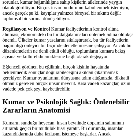
sorunlar, kumar bağımlılığına sahip kişilerin ailelerinde yaygın
olarak görülüyor. Birçok insan bu durumu kabullenmek istemiyor,
ancak gerçek şu ki, kayıplar yalnızca bireysel bir sıkıntı değil;
toplumsal bir soruna dönüşebiliyor.
Regülasyon ve Kontrol
Kumar faaliyetlerinin kontrol altına
alınması, ekonomideki bu tür dalgalanmaları önlemek adına oldukça
önemli. Ülkeler kumar yasalarını sıkılaştırarak, bu tür faaliyetlerin
bağımlılığı önleyici bir biçimde denetlenmesine çalışıyor. Ancak bu
düzenlemelerin ne denli etkili olduğu, toplumların kumara bakış
açısına ve kültürel dinamiklerine bağlı olarak değişiyor.
Eğlenceli görünen bu eğilimin, birçok kişinin hayatında
beklenmedik sonuçlar doğurabileceğini akıldan çıkarmamak
gerekiyor. Kumar oyunlarının dünyasına adım attığınızda, dikkatli
olmanız gereken birçok unsur mevcut. Kısa vadeli kazançlar, uzun
vadede pek çok şeyi kaybettirebilir.
Kumar ve Psikolojik Sağlık: Önlenebilir
Zararların Anatomisi
Kumarın sunduğu heyecan, insan beyninde dopamin salınımını
artırarak geçici bir mutluluk hissi yaratır. Bu durumda, insanlar
kazandıklarında daha fazlasını istemeye başlarlar. Ancak