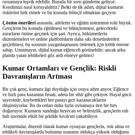
oynamaya teşvik edebilir. Burada bir soru gündeme geliyor:
Kendimizi nasıl koruyabiliriz? Belki de ilk adım, dijital kumarın
risklerini fark etmek ve bu konuda bilinçli olmaktan geçiyor.
Çözüm önerileri
arasında, ailelerin ve eğitim sisteminin rolü büyük.
Gençlerin bu konuda eğitilmesi ve bilinçlenmesi, gelecekteki
zararların önüne geçmek için şart. Ayrıca, hükümetlerin
düzenlemeleri ve online platformların daha sıkı denetimlerden
geçirilmesi, bu sorunun yaygınlaşmasını önlemek için kritik öneme
sahip. Unutmayın, dijital kumar eğlenceli görünebilir; ancak arka
planda yatan tehlikeleri göz ardı etmeye gelmez!
Kumar Ortamları ve Gençlik: Riskli
Davranışların Artması
Bir çok genç, kumara ilgi duyduğu için oraya adım atıyor. Eğlence
ve hızlı para kazanma fırsatı, adeta bir sihir gibi çekiyor. Hayal gücü
sayesinde, kaybettikleri her parayı geri kazanacaklarını
düşünüyorlar. Bu da onları daha fazla oynamaya iten bir hırs
doğuruyor. Kumarın sunduğu heyecan ve belirsizlik, gençlerin ruh
hali üzerinde etkili bir şekilde kıvılcım yakabiliyor.
Araştırmalar, düzenli olarak kumar oynayan gençlerin, risk alma ve
tehlikeli davranışlarda bulunma oranının oldukça yüksek olduğunu