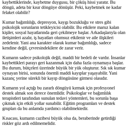
kaybettiklerinde, kaybetme duygusu, bir çöküş hissi yaratır. Bu
döngü, adeta bir kısır döngüye dönüşür. Peki, kaybetmek ne kadar
felaket olabilir?
Kumar bağımlılığı, depresyon, kaygı bozukluğu ve stres gibi
psikolojik sorunların tetikleyicisi olabilir. Bu etkilere maruz kalan
kişiler, sosyal hayatlarında geri çekilmeye başlar. Arkadaşlarıyla olan
iletişimleri azalır, iş hayatları olumsuz etkilenir ve aile ilişkileri
zedelenir. Yani ana karakter olarak kumar bağımlılığı, sadece
kendine değil, çevresindekilere de zarar verir.
Kumarın sadece psikolojik değil, maddi bir bedeli de vardır. İnsanlar
kaybettikleri parayı geri kazanmak için daha fazla oynamaya başlar.
Bu durum, bütçeleri üzerinde büyük bir yük oluşturur. Sık sık kumar
oynayan birisi, sonunda önemli maddi kayıplar yaşayabilir. Yani
kazanç yerine sürekli bir kayıp döngüsüne girmesi olasıdır.
Kumarın yol açtığı bu zararlı döngüyü kırmak için profesyonel
destek almak son derece önemlidir. Psikologlar ve bağımlılık
terapistleri tarafından sunulan tedavi yöntemleri, bu sorunla başa
çıkmak için etkili yollar sunabilir. Eğitim programları ve destek
grupları da bu anlamda yardımcı olabilmektedir.
Kısacası, kumarın cazibesi büyük olsa da, beraberinde getirdiği
riskler göz ardı edilmemelidir.