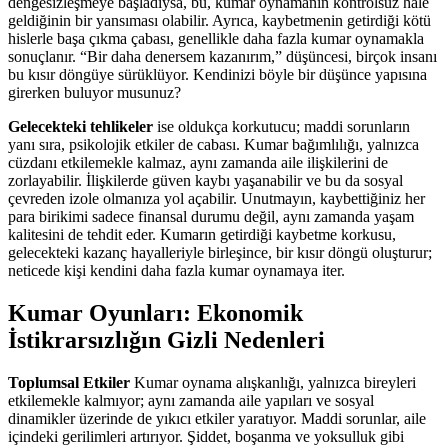
dengesizleşmeye başladıysa, bu, kumar oynamanın kontrolsüz hale
geldiğinin bir yansıması olabilir. Ayrıca, kaybetmenin getirdiği kötü
hislerle başa çıkma çabası, genellikle daha fazla kumar oynamakla
sonuçlanır. “Bir daha denersem kazanırım,” düşüncesi, birçok insanı
bu kısır döngüye sürüklüyor. Kendinizi böyle bir düşünce yapısına
girerken buluyor musunuz?
Gelecekteki tehlikeler
ise oldukça korkutucu; maddi sorunların
yanı sıra, psikolojik etkiler de cabası. Kumar bağımlılığı, yalnızca
cüzdanı etkilemekle kalmaz, aynı zamanda aile ilişkilerini de
zorlayabilir. İlişkilerde güven kaybı yaşanabilir ve bu da sosyal
çevreden izole olmanıza yol açabilir. Unutmayın, kaybettiğiniz her
para birikimi sadece finansal durumu değil, aynı zamanda yaşam
kalitesini de tehdit eder. Kumarın getirdiği kaybetme korkusu,
gelecekteki kazanç hayalleriyle birleşince, bir kısır döngü oluşturur;
neticede kişi kendini daha fazla kumar oynamaya iter.
Kumar Oyunları: Ekonomik
İstikrarsızlığın Gizli Nedenleri
Toplumsal Etkiler
Kumar oynama alışkanlığı, yalnızca bireyleri
etkilemekle kalmıyor; aynı zamanda aile yapıları ve sosyal
dinamikler üzerinde de yıkıcı etkiler yaratıyor. Maddi sorunlar, aile
içindeki gerilimleri artırıyor. Şiddet, boşanma ve yoksulluk gibi