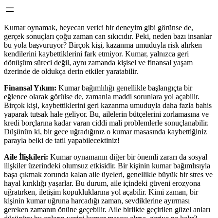
Kumar oynamak, heyecan verici bir deneyim gibi görünse de,
gerçek sonuçları çoğu zaman can sıkıcıdır. Peki, neden bazı insanlar
bu yola başvuruyor? Birçok kişi, kazanma umuduyla risk alırken
kendilerini kaybettiklerini fark etmiyor. Kumar, yalnızca geri
dönüşüm süreci değil, aynı zamanda kişisel ve finansal yaşam
üzerinde de oldukça derin etkiler yaratabilir.
Finansal Yıkım:
Kumar bağımlılığı genellikle başlangıçta bir
eğlence olarak görülse de, zamanla maddi sorunlara yol açabilir.
Birçok kişi, kaybettiklerini geri kazanma umuduyla daha fazla bahis
yaparak tutsak hale geliyor. Bu, ailelerin bütçelerini zorlamasına ve
kredi borçlarına kadar varan ciddi mali problemlerle sonuçlanabilir.
Düşünün ki, bir gece uğradığınız o kumar masasında kaybettiğiniz
parayla belki de tatil yapabilecektiniz!
Aile İlişkileri:
Kumar oynamanın diğer bir önemli zararı da sosyal
ilişkiler üzerindeki olumsuz etkisidir. Bir kişinin kumar bağımlısıyla
başa çıkmak zorunda kalan aile üyeleri, genellikle büyük bir stres ve
hayal kırıklığı yaşarlar. Bu durum, aile içindeki güveni erozyona
uğratırken, iletişim kopukluklarına yol açabilir. Kimi zaman, bir
kişinin kumar uğruna harcadığı zaman, sevdiklerine ayırması
gereken zamanın önüne geçebilir. Aile birlikte geçirilen güzel anları