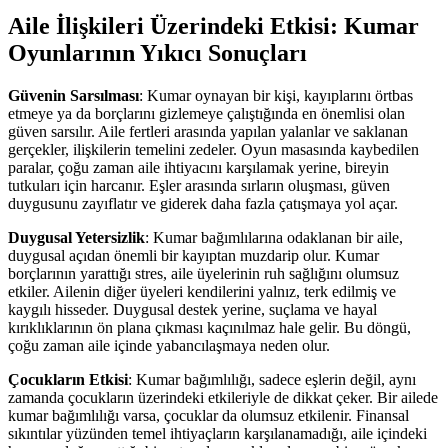
Aile İlişkileri Üzerindeki Etkisi: Kumar
Oyunlarının Yıkıcı Sonuçları
Güvenin Sarsılması
: Kumar oynayan bir kişi, kayıplarını örtbas
etmeye ya da borçlarını gizlemeye çalıştığında en önemlisi olan
güven sarsılır. Aile fertleri arasında yapılan yalanlar ve saklanan
gerçekler, ilişkilerin temelini zedeler. Oyun masasında kaybedilen
paralar, çoğu zaman aile ihtiyacını karşılamak yerine, bireyin
tutkuları için harcanır. Eşler arasında sırların oluşması, güven
duygusunu zayıflatır ve giderek daha fazla çatışmaya yol açar.
Duygusal Yetersizlik
: Kumar bağımlılarına odaklanan bir aile,
duygusal açıdan önemli bir kayıptan muzdarip olur. Kumar
borçlarının yarattığı stres, aile üyelerinin ruh sağlığını olumsuz
etkiler. Ailenin diğer üyeleri kendilerini yalnız, terk edilmiş ve
kaygılı hisseder. Duygusal destek yerine, suçlama ve hayal
kırıklıklarının ön plana çıkması kaçınılmaz hale gelir. Bu döngü,
çoğu zaman aile içinde yabancılaşmaya neden olur.
Çocukların Etkisi
: Kumar bağımlılığı, sadece eşlerin değil, aynı
zamanda çocukların üzerindeki etkileriyle de dikkat çeker. Bir ailede
kumar bağımlılığı varsa, çocuklar da olumsuz etkilenir. Finansal
sıkıntılar yüzünden temel ihtiyaçların karşılanamadığı, aile içindeki