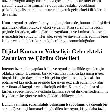
huzursuzluğun arttığı bir ortamda çocuklar olumsuz birer örnek
alabilir. Şiddetli tartışmalar ve duygusal baskılar, çocukların
psikolojik gelişimlerini olumsuz etkileyerek gelecekteki ilişkilerine
de yansır.
Kumar oyunları sadece bir oyun gibi görünse de, bunun aile ilişkileri
üzerindeki etkisi oldukça yıkıcı ve derin. Kısa süreli bir heyecan
peşinde koşarken, aile bağlarının zayıflaması ve kırılması kimsenin
istemediği bir sonuçtur. Her aile, sevgi ve güvenle inşa edilmiş birer
kalptir ve bu kalpleri korumak, her bireyin sorumluluğudur.
Dijital Kumarın Yükselişi: Gelecekteki
Zararları ve Çözüm Önerileri
İnternet üzerinden yapılan bahis ve oyunlar, özellikle gençler için
oldukça cazip. Düşünün, birkaç yüz lirayı hızlıca kazanma isteği,
birçok kişi için dayanılmaz bir çekim gücüne sahip. Ancak, bu
potansiyel kazançların peşinde koşarken göz ardı edilen noktalar
var: finansal kayıplar ve psikolojik etkiler. Kumar bağımlısı olan
kişiler, sadece maddi kayıplarla kalmaz; sosyal ilişkileri zedelenir, iş
hayatları riske girer ve ruh sağlıkları tehlikeye atılır.
Bunun yanı sıra,
sorumluluk bilincinin kaybolması
da önemli bir
sorun. Çevrimiçi kumarada kaybedilen her oyun, kişiyi daha fazla