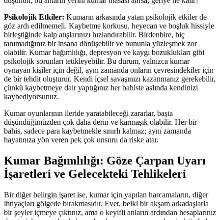
düşünün; bu anların yerini kumar masası alırsa, geriye ne kalır?
Psikolojik Etkiler:
Kumarın arkasında yatan psikolojik etkiler de
göz ardı edilmemeli. Kaybetme korkusu, heyecan ve boşluk hissiyle
birleştiğinde kalp atışlarınızı hızlandırabilir. Birdenbire, hiç
tanımadığınız bir insana dönüşebilir ve bununla yüzleşmek zor
olabilir. Kumar bağımlılığı, depresyon ve kaygı bozuklukları gibi
psikolojik sorunları tetikleyebilir. Bu durum, yalnızca kumar
oynayan kişiler için değil, aynı zamanda onların çevresindekiler için
de bir tehdit oluşturur. Kendi içsel savaşınızı kazanmanız gerekebilir,
çünkü kaybetmeye dair yaptığınız her bahiste aslında kendinizi
kaybediyorsunuz.
Kumar oyunlarının ileride yaratabileceği zararlar, başta
düşündüğünüzden çok daha derin ve karmaşık olabilir. Her bir
bahis, sadece para kaybetmekle sınırlı kalmaz; aynı zamanda
hayatınıza yön veren pek çok unsuru da riske atar.
Kumar Bağımlılığı: Göze Çarpan Uyarı
İşaretleri ve Gelecekteki Tehlikeleri
Bir diğer belirgin işaret ise, kumar için yapılan harcamaların, diğer
ihtiyaçları gölgede bırakmasıdır. Evet, belki bir akşam arkadaşlarla
bir şeyler içmeye çıktınız, ama o keyifli anların ardından hesaplarınız