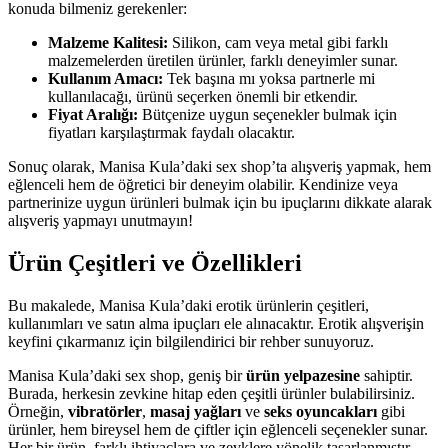
konuda bilmeniz gerekenler:
Malzeme Kalitesi:
Silikon, cam veya metal gibi farklı
malzemelerden üretilen ürünler, farklı deneyimler sunar.
Kullanım Amacı:
Tek başına mı yoksa partnerle mi
kullanılacağı, ürünü seçerken önemli bir etkendir.
Fiyat Aralığı:
Bütçenize uygun seçenekler bulmak için
fiyatları karşılaştırmak faydalı olacaktır.
Sonuç olarak, Manisa Kula’daki sex shop’ta alışveriş yapmak, hem
eğlenceli hem de öğretici bir deneyim olabilir. Kendinize veya
partnerinize uygun ürünleri bulmak için bu ipuçlarını dikkate alarak
alışveriş yapmayı unutmayın!
Ürün Çeşitleri ve Özellikleri
Bu makalede, Manisa Kula’daki erotik ürünlerin çeşitleri,
kullanımları ve satın alma ipuçları ele alınacaktır. Erotik alışverişin
keyfini çıkarmanız için bilgilendirici bir rehber sunuyoruz.
Manisa Kula’daki sex shop, geniş bir
ürün yelpazesine
sahiptir.
Burada, herkesin zevkine hitap eden çeşitli ürünler bulabilirsiniz.
Örneğin,
vibratörler
,
masaj yağları
ve
seks oyuncakları
gibi
ürünler, hem bireysel hem de çiftler için eğlenceli seçenekler sunar.
Her bir ürün, farklı ihtiyaçlara ve zevklere yönelik tasarlanmıştır.