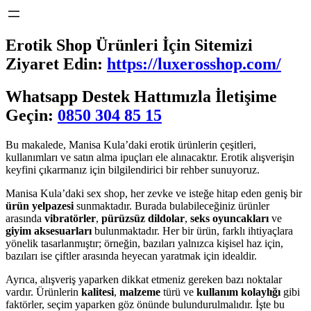
Erotik Shop Ürünleri İçin Sitemizi
Ziyaret Edin:
https://luxerosshop.com/
Whatsapp Destek Hattımızla İletişime
Geçin:
0850 304 85 15
Bu makalede, Manisa Kula’daki erotik ürünlerin çeşitleri,
kullanımları ve satın alma ipuçları ele alınacaktır. Erotik alışverişin
keyfini çıkarmanız için bilgilendirici bir rehber sunuyoruz.
Manisa Kula’daki sex shop, her zevke ve isteğe hitap eden geniş bir
ürün yelpazesi
sunmaktadır. Burada bulabileceğiniz ürünler
arasında
vibratörler
,
pürüzsüz dildolar
,
seks oyuncakları
ve
giyim aksesuarları
bulunmaktadır. Her bir ürün, farklı ihtiyaçlara
yönelik tasarlanmıştır; örneğin, bazıları yalnızca kişisel haz için,
bazıları ise çiftler arasında heyecan yaratmak için idealdir.
Ayrıca, alışveriş yaparken dikkat etmeniz gereken bazı noktalar
vardır. Ürünlerin
kalitesi
,
malzeme
türü ve
kullanım kolaylığı
gibi
faktörler, seçim yaparken göz önünde bulundurulmalıdır. İşte bu