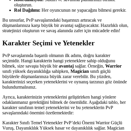
oluşturun.
Rol Dağılımı:
Her oyuncunun ne yapacağını bilmesi gerekir.
Bu unsurlar, PvP savaşlarındaki başarınızı artıracak ve
düşmanlarınıza karşı büyük bir avantaj sağlayacaktır. Hazırlıklı olun,
stratejinizi oluşturun ve savaş alanında zafer için mücadele edin!
Karakter Seçimi ve Yetenekler
PvP savaşlarında başarılı olmanın ilk adımı, doğru karakter
seçimidir. Hangi karakterin hangi yeteneklere sahip olduğunu
bilmek, size savaşta büyük bir
avantaj
sağlar. Örneğin,
Warrior
sınıfı yüksek dayanıklılığa sahipken,
Magician
sınıfı güçlü
büyülerle düşmanlarınıza büyük zarar verebilir. Bu yüzden,
karakterinizi seçerken yeteneklerini ve oynanış tarzınızı göz önünde
bulundurmalısınız.
Ayrıca, karakterinizin yeteneklerini geliştirirken hangi yönlere
odaklanmanız gerektiğini bilmek de önemlidir. Aşağıdaki tablo, her
karakter sınıfının temel yeteneklerini ve bu yeteneklerin PvP
savaşlarındaki önemini özetlemektedir:
Karakter Sınıfı Temel Yetenekler PvP’deki Önemi Warrior Güçlü
Vuruş, Dayanıklılık Yüksek hasar ve dayanıklılık sağlar. Magician