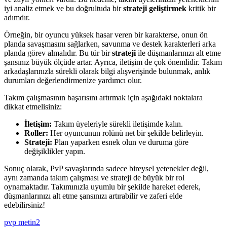
iyi analiz etmek ve bu doğrultuda bir
strateji geliştirmek
kritik bir
adımdır.
Örneğin, bir oyuncu yüksek hasar veren bir karakterse, onun ön
planda savaşmasını sağlarken, savunma ve destek karakterleri arka
planda görev almalıdır. Bu tür bir
strateji
ile düşmanlarınızı alt etme
şansınız büyük ölçüde artar. Ayrıca, iletişim de çok önemlidir. Takım
arkadaşlarınızla sürekli olarak bilgi alışverişinde bulunmak, anlık
durumları değerlendirmenize yardımcı olur.
Takım çalışmasının başarısını artırmak için aşağıdaki noktalara
dikkat etmelisiniz:
İletişim:
Takım üyeleriyle sürekli iletişimde kalın.
Roller:
Her oyuncunun rolünü net bir şekilde belirleyin.
Strateji:
Plan yaparken esnek olun ve duruma göre
değişiklikler yapın.
Sonuç olarak, PvP savaşlarında sadece bireysel yetenekler değil,
aynı zamanda takım çalışması ve strateji de büyük bir rol
oynamaktadır. Takımınızla uyumlu bir şekilde hareket ederek,
düşmanlarınızı alt etme şansınızı artırabilir ve zaferi elde
edebilirsiniz!
pvp metin2