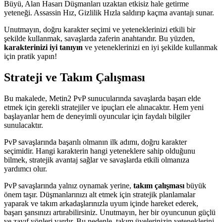
Büyü, Alan Hasarı Düşmanları uzaktan etkisiz hale getirme
yeteneği. Assassin Hız, Gizlilik Hızla saldırıp kaçma avantajı sunar.
Unutmayın, doğru karakter seçimi ve yeteneklerinizi etkili bir
şekilde kullanmak, savaşlarda zaferin anahtarıdır. Bu yüzden,
karakterinizi iyi tanıyın
ve yeteneklerinizi en iyi şekilde kullanmak
için pratik yapın!
Strateji ve Takım Çalışması
Bu makalede, Metin2 PvP sunucularında savaşlarda başarı elde
etmek için gerekli stratejiler ve ipuçları ele alınacaktır. Hem yeni
başlayanlar hem de deneyimli oyuncular için faydalı bilgiler
sunulacaktır.
PvP savaşlarında başarılı olmanın ilk adımı, doğru karakter
seçimidir. Hangi karakterin hangi yeteneklere sahip olduğunu
bilmek, stratejik avantaj sağlar ve savaşlarda etkili olmanıza
yardımcı olur.
PvP savaşlarında yalnız oynamak yerine,
takım çalışması
büyük
önem taşır. Düşmanlarınızı alt etmek için stratejik planlamalar
yaparak ve takım arkadaşlarınızla uyum içinde hareket ederek,
başarı şansınızı artırabilirsiniz. Unutmayın, her bir oyuncunun güçlü
ve zayıf yönleri vardır. Bu nedenle, takım üyelerinizin yeteneklerini