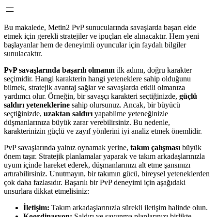
Bu makalede, Metin2 PvP sunucularında savaşlarda başarı elde
etmek için gerekli stratejiler ve ipuçları ele alınacaktır. Hem yeni
başlayanlar hem de deneyimli oyuncular için faydalı bilgiler
sunulacaktır.
PvP savaşlarında başarılı olmanın
ilk adımı, doğru karakter
seçimidir. Hangi karakterin hangi yeteneklere sahip olduğunu
bilmek, stratejik avantaj sağlar ve savaşlarda etkili olmanıza
yardımcı olur. Örneğin, bir savaşçı karakteri seçtiğinizde,
güçlü
saldırı yeteneklerine
sahip olursunuz. Ancak, bir büyücü
seçtiğinizde,
uzaktan saldırı
yapabilme yeteneğinizle
düşmanlarınıza büyük zarar verebilirsiniz. Bu nedenle,
karakterinizin güçlü ve zayıf yönlerini iyi analiz etmek önemlidir.
PvP savaşlarında yalnız oynamak yerine,
takım çalışması
büyük
önem taşır. Stratejik planlamalar yaparak ve takım arkadaşlarınızla
uyum içinde hareket ederek, düşmanlarınızı alt etme şansınızı
artırabilirsiniz. Unutmayın, bir takımın gücü, bireysel yeteneklerden
çok daha fazlasıdır. Başarılı bir PvP deneyimi için aşağıdaki
unsurlara dikkat etmelisiniz:
İletişim:
Takım arkadaşlarınızla sürekli iletişim halinde olun.
Koordinasyon:
Saldırı ve savunma planlarınızı birlikte