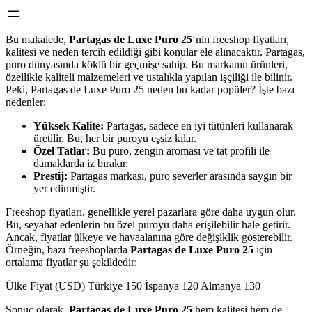
Bu makalede,
Partagas de Luxe Puro 25
‘nin freeshop fiyatları,
kalitesi ve neden tercih edildiği gibi konular ele alınacaktır. Partagas,
puro dünyasında köklü bir geçmişe sahip. Bu markanın ürünleri,
özellikle kaliteli malzemeleri ve ustalıkla yapılan işçiliği ile bilinir.
Peki, Partagas de Luxe Puro 25 neden bu kadar popüler? İşte bazı
nedenler:
Yüksek Kalite:
Partagas, sadece en iyi tütünleri kullanarak
üretilir. Bu, her bir puroyu eşsiz kılar.
Özel Tatlar:
Bu puro, zengin aroması ve tat profili ile
damaklarda iz bırakır.
Prestij:
Partagas markası, puro severler arasında saygın bir
yer edinmiştir.
Freeshop fiyatları, genellikle yerel pazarlara göre daha uygun olur.
Bu, seyahat edenlerin bu özel puroyu daha erişilebilir hale getirir.
Ancak, fiyatlar ülkeye ve havaalanına göre değişiklik gösterebilir.
Örneğin, bazı freeshoplarda
Partagas de Luxe Puro 25
için
ortalama fiyatlar şu şekildedir:
Ülke Fiyat (USD) Türkiye 150 İspanya 120 Almanya 130
Sonuç olarak,
Partagas de Luxe Puro 25
hem kalitesi hem de