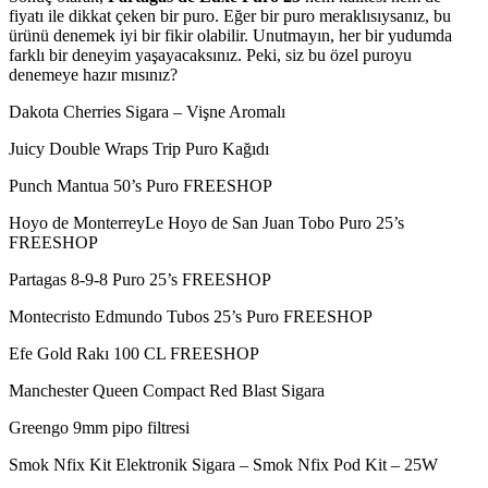
fiyatı ile dikkat çeken bir puro. Eğer bir puro meraklısıysanız, bu
ürünü denemek iyi bir fikir olabilir. Unutmayın, her bir yudumda
farklı bir deneyim yaşayacaksınız. Peki, siz bu özel puroyu
denemeye hazır mısınız?
Dakota Cherries Sigara – Vişne Aromalı
Juicy Double Wraps Trip Puro Kağıdı
Punch Mantua 50’s Puro FREESHOP
Hoyo de MonterreyLe Hoyo de San Juan Tobo Puro 25’s
FREESHOP
Partagas 8-9-8 Puro 25’s FREESHOP
Montecristo Edmundo Tubos 25’s Puro FREESHOP
Efe Gold Rakı 100 CL FREESHOP
Manchester Queen Compact Red Blast Sigara
Greengo 9mm pipo filtresi
Smok Nfix Kit Elektronik Sigara – Smok Nfix Pod Kit – 25W