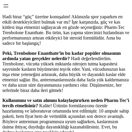
Hadi biraz “güç” üzerine konuşalım! Aklınızda spor yaparken en
etkili destekleyicileri bulmak var mı? İşte karşınızda, güç ve kas
kütlesi inşa etmenizi sağlayacak en gözde seçeneğiniz: Pharm-Tec
Trenbolone Enanthate. Bu ürün, kas yapma sürecinizi hızlandıran ve
performansınızı artıran etkileyici bir steroid formülüdür. Ama bu
sadece bir başlangıç!
Peki, Trenbolone Enanthate’in bu kadar popüler olmasının
ardında yatan gerçekler nelerdir?
Hadi değerlendirelim.
Trenbolone, vücutta yüksek miktarda nitrojen tutma kapasitesi
sayesinde kasların büyümesini teşvik eder. Yani, vücudunuzun kas
inşa etme yeteneğini artırarak, daha büyük ve dayanıklı kaslar elde
etmenizi sağlar. Bu, antrenmanlarınızda daha fazla yük kaldırmanıza
ve daha uzun süre dayanmanıza yardımcı olur. Düşünsenize, her
seferinde biraz daha ileri gitmek!
Kullanımını ve satın alımını kolaylaştırırken neden Pharm-Tec’i
tercih etmelisiniz?
Kalite! Ürünün formülasyonu özenle
hazırlanmış ve laboratuvar ortamında test edilmiştir. 10 ampule sahip
paketi, hem fiyat hem de verimlilik açısından son derece avantajlı.
Böylece antrenman programınıza uyum sağlarken, kaslarınızın
daima ihtiyaç duyduğu dayanıklılığı kazanabilirsiniz. Evet, bu