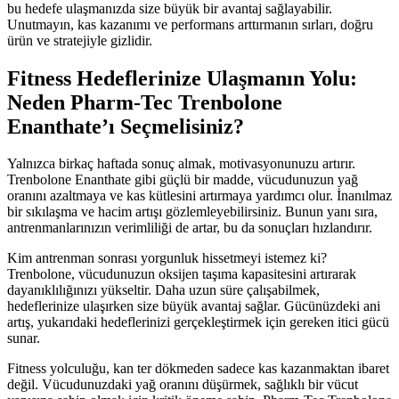
bu hedefe ulaşmanızda size büyük bir avantaj sağlayabilir.
Unutmayın, kas kazanımı ve performans arttırmanın sırları, doğru
ürün ve stratejiyle gizlidir.
Fitness Hedeflerinize Ulaşmanın Yolu:
Neden Pharm-Tec Trenbolone
Enanthate’ı Seçmelisiniz?
Yalnızca birkaç haftada sonuç almak, motivasyonunuzu artırır.
Trenbolone Enanthate gibi güçlü bir madde, vücudunuzun yağ
oranını azaltmaya ve kas kütlesini artırmaya yardımcı olur. İnanılmaz
bir sıkılaşma ve hacim artışı gözlemleyebilirsiniz. Bunun yanı sıra,
antrenmanlarınızın verimliliği de artar, bu da sonuçları hızlandırır.
Kim antrenman sonrası yorgunluk hissetmeyi istemez ki?
Trenbolone, vücudunuzun oksijen taşıma kapasitesini artırarak
dayanıklılığınızı yükseltir. Daha uzun süre çalışabilmek,
hedeflerinize ulaşırken size büyük avantaj sağlar. Gücünüzdeki ani
artış, yukarıdaki hedeflerinizi gerçekleştirmek için gereken itici gücü
sunar.
Fitness yolculuğu, kan ter dökmeden sadece kas kazanmaktan ibaret
değil. Vücudunuzdaki yağ oranını düşürmek, sağlıklı bir vücut