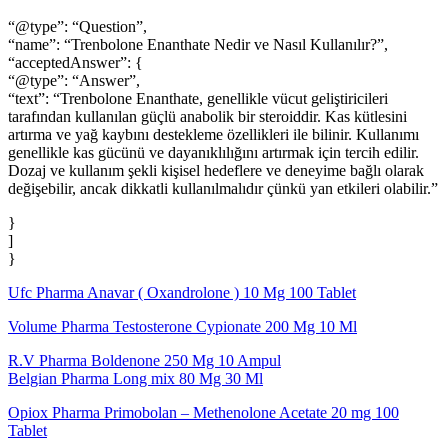
“@type”: “Question”,
“name”: “Trenbolone Enanthate Nedir ve Nasıl Kullanılır?”,
“acceptedAnswer”: {
“@type”: “Answer”,
“text”: “Trenbolone Enanthate, genellikle vücut geliştiricileri
tarafından kullanılan güçlü anabolik bir steroiddir. Kas kütlesini
artırma ve yağ kaybını destekleme özellikleri ile bilinir. Kullanımı
genellikle kas gücünü ve dayanıklılığını artırmak için tercih edilir.
Dozaj ve kullanım şekli kişisel hedeflere ve deneyime bağlı olarak
değişebilir, ancak dikkatli kullanılmalıdır çünkü yan etkileri olabilir.”
}
]
}
Ufc Pharma Anavar ( Oxandrolone ) 10 Mg 100 Tablet
Volume Pharma Testosterone Cypionate 200 Mg 10 Ml
R.V Pharma Boldenone 250 Mg 10 Ampul
Belgian Pharma Long mix 80 Mg 30 Ml
Opiox Pharma Primobolan – Methenolone Acetate 20 mg 100
Tablet