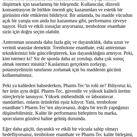
düşürmek için tasarlanmış bir bileşendir. Kullanıcılar, düzenli
konsantrasyon ile birlikte önemli güç kazanımları ve estetik bir
görünüm elde ettiklerini bildiriyor. Bir anlamda, bu madde vücudun
açık bir yarışta son anda hız kazanması gibi, performansı zirveye
taşıyor. Hızlı ve etkili sonuçlar arıyorsanız, trenbolone enanthate
sizin için doğru seçim olabilir.
Antrenman sırasında daha fazla güç ve dayanıklılık, daha uzun ve
verimli seanslar demektir. Trenbolone enanthate, eski antrenman
tekniklerinizi bile güncelleştirerek, kas dayanıklılığını artırıyor. Peki,
kim istemez ki? Siz de sporda daha az yorulup, daha çok sonuç
almak istemez misiniz? Kaslarınızı gerçekten zorlayıp,
potansiyelinizin sınırlarını zorlamak için bu maddenin gücünü
kullanmalısınız.
Peki ya kaliteden bahsederken, Pharm-Tec’in rolü ne? Biliyoruz ki,
her ürün aynı değil. Pharm-Tec, güvenilir ve yüksek kaliteli üretim
süreçleriyle tanınıyor. Yüksek mühendislik ve laboratuvar
standartları, onların ürünlerini eşsiz kılıyor. Yani, trenbolone
enanthate’i Pharm-Tec’ten alıyorsanız, doğru bir tercih yaptığınızı
düşünebilirsiniz. Kalite ile performansı birleştiren bu marka,
sporcuların gözdesi haline gelmiş durumda.
Eğer daha güçlü, dayanıklı ve etkili bir vücuda sahip olmayı
hedefliyorsanız, trenbolone enanthate ve Pharm-Tec kalite birleşimi,