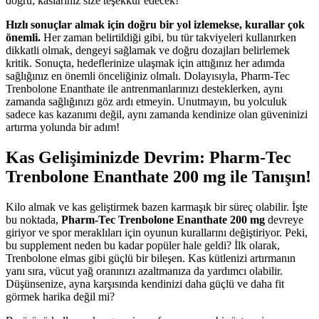
doğru; kaslarınız size teşekkür edecek!
Hızlı sonuçlar almak için doğru bir yol izlemekse, kurallar çok
önemli.
Her zaman belirtildiği gibi, bu tür takviyeleri kullanırken
dikkatli olmak, dengeyi sağlamak ve doğru dozajları belirlemek
kritik. Sonuçta, hedeflerinize ulaşmak için attığınız her adımda
sağlığınız en önemli önceliğiniz olmalı. Dolayısıyla, Pharm-Tec
Trenbolone Enanthate ile antrenmanlarınızı desteklerken, aynı
zamanda sağlığınızı göz ardı etmeyin. Unutmayın, bu yolculuk
sadece kas kazanımı değil, aynı zamanda kendinize olan güveninizi
artırma yolunda bir adım!
Kas Gelişiminizde Devrim: Pharm-Tec
Trenbolone Enanthate 200 mg ile Tanışın!
Kilo almak ve kas geliştirmek bazen karmaşık bir süreç olabilir. İşte
bu noktada,
Pharm-Tec Trenbolone Enanthate 200 mg
devreye
giriyor ve spor meraklıları için oyunun kurallarını değiştiriyor. Peki,
bu supplement neden bu kadar popüler hale geldi? İlk olarak,
Trenbolone elmas gibi güçlü bir bileşen. Kas kütlenizi artırmanın
yanı sıra, vücut yağ oranınızı azaltmanıza da yardımcı olabilir.
Düşünsenize, ayna karşısında kendinizi daha güçlü ve daha fit
görmek harika değil mi?