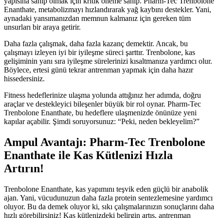
yapısına sahip olmak için kritik öneme sahip. Pharm-Tec Trenbolone
Enanthate, metabolizmayı hızlandırarak yağ kaybını destekler. Yani,
aynadaki yansımanızdan memnun kalmanız için gereken tüm
unsurları bir araya getirir.
Daha fazla çalışmak, daha fazla kazanç demektir. Ancak, bu
çalışmayı izleyen iyi bir iyileşme süreci şarttır. Trenbolone, kas
gelişiminin yanı sıra iyileşme sürelerinizi kısaltmanıza yardımcı olur.
Böylece, ertesi günü tekrar antrenman yapmak için daha hazır
hissedersiniz.
Fitness hedeflerinize ulaşma yolunda attığınız her adımda, doğru
araçlar ve destekleyici bileşenler büyük bir rol oynar. Pharm-Tec
Trenbolone Enanthate, bu hedeflere ulaşmenizde önünüze yeni
kapılar açabilir. Şimdi soruyorsunuz: “Peki, neden bekleyelim?”
Ampul Avantajı: Pharm-Tec Trenbolone
Enanthate ile Kas Kütlenizi Hızla
Artırın!
Trenbolone Enanthate, kas yapımını teşvik eden güçlü bir anabolik
ajan. Yani, vücudunuzun daha fazla protein sentezlemesine yardımcı
oluyor. Bu da demek oluyor ki, sıkı çalışmalarınızın sonuçlarını daha
hızlı görebilirsiniz! Kas kütlenizdeki belirgin artış, antrenman