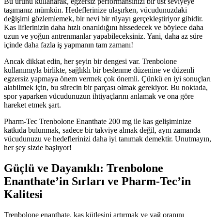
Bu ürünü kullanarak, egzersiz performansınızı bir üst seviyeye
taşımanız mümkün. Hedeflerinize ulaşırken, vücudunuzdaki
değişimi gözlemlemek, bir nevi bir rüyayı gerçekleştiriyor gibidir.
Kas liflerinizin daha hızlı onarıldığını hissedecek ve böylece daha
uzun ve yoğun antrenmanlar yapabileceksiniz. Yani, daha az süre
içinde daha fazla iş yapmanın tam zamanı!
Ancak dikkat edin, her şeyin bir dengesi var. Trenbolone
kullanımıyla birlikte, sağlıklı bir beslenme düzenine ve düzenli
egzersiz yapmaya önem vermek çok önemli. Çünkü en iyi sonuçları
alabilmek için, bu sürecin bir parçası olmak gerekiyor. Bu noktada,
spor yaparken vücudunuzun ihtiyaçlarını anlamak ve ona göre
hareket etmek şart.
Pharm-Tec Trenbolone Enanthate 200 mg ile kas gelişiminize
katkıda bulunmak, sadece bir takviye almak değil, aynı zamanda
vücudunuzu ve hedeflerinizi daha iyi tanımak demektir. Unutmayın,
her şey sizde başlıyor!
Güçlü ve Dayanıklı: Trenbolone
Enanthate’in Sırları ve Pharm-Tec’in
Kalitesi
Trenbolone enanthate, kas kütlesini artırmak ve yağ oranını