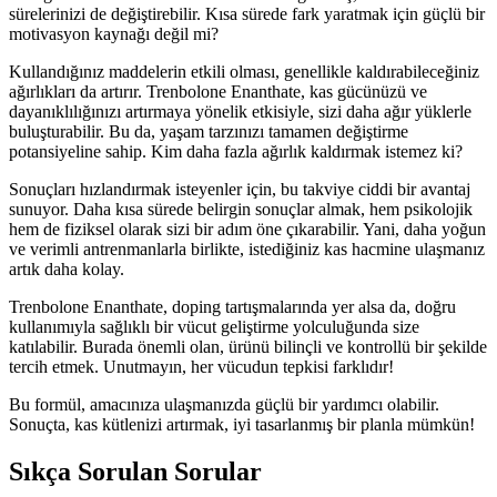
sürelerinizi de değiştirebilir. Kısa sürede fark yaratmak için güçlü bir
motivasyon kaynağı değil mi?
Kullandığınız maddelerin etkili olması, genellikle kaldırabileceğiniz
ağırlıkları da artırır. Trenbolone Enanthate, kas gücünüzü ve
dayanıklılığınızı artırmaya yönelik etkisiyle, sizi daha ağır yüklerle
buluşturabilir. Bu da, yaşam tarzınızı tamamen değiştirme
potansiyeline sahip. Kim daha fazla ağırlık kaldırmak istemez ki?
Sonuçları hızlandırmak isteyenler için, bu takviye ciddi bir avantaj
sunuyor. Daha kısa sürede belirgin sonuçlar almak, hem psikolojik
hem de fiziksel olarak sizi bir adım öne çıkarabilir. Yani, daha yoğun
ve verimli antrenmanlarla birlikte, istediğiniz kas hacmine ulaşmanız
artık daha kolay.
Trenbolone Enanthate, doping tartışmalarında yer alsa da, doğru
kullanımıyla sağlıklı bir vücut geliştirme yolculuğunda size
katılabilir. Burada önemli olan, ürünü bilinçli ve kontrollü bir şekilde
tercih etmek. Unutmayın, her vücudun tepkisi farklıdır!
Bu formül, amacınıza ulaşmanızda güçlü bir yardımcı olabilir.
Sonuçta, kas kütlenizi artırmak, iyi tasarlanmış bir planla mümkün!
Sıkça Sorulan Sorular