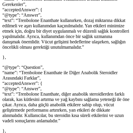
Gerekenler”,
“acceptedAnswer”: {
“@type”: “Answer”,
“text”: “Trenbolone Enanthate kullanırken, dozaj miktarına dikkat
edilmeli ve aşırı kullanımdan kaçınılmalıdır. Yan etkileri minimize
etmek için, doğru bir diyet uygulanmalı ve düzenli sağlık kontrolleri
yapılmalıdır. Ayrıca, kullanımdan önce bir sağlık uzmanına
danışmak önemlidir. Vücut gelişimi hedeflerine ulaşırken, sağlığın
öncelikli olması gerektiği unutulmamalıdır.”
},
“@type”: “Question”,
“name”: “Trenbolone Enanthate ile Diğer Anabolik Steroidler
Arasındaki Farklar”,
“acceptedAnswer”: {
“@type”: “Answer”,
“text”: “Trenbolone Enanthate, diğer anabolik steroidlerden farklı
olarak, kas kütlesini artırma ve yağ kaybını sağlama yeteneği ile öne
çıkar. Ayrıca, daha güçlü anabolik etkilere sahip olup, vücut
geliştirmede performansı artırırken, yan etkileri de dikkate
alınmalıdır. Kullanıcılar, bu steroidin kısa süreli etkilerini ve uzun
vadeli sonuçlarını anlamalıdır.”
},