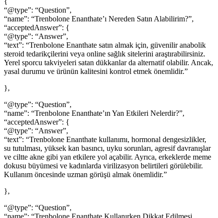
{
“@type”: “Question”,
“name”: “Trenbolone Enanthate’ı Nereden Satın Alabilirim?”,
“acceptedAnswer”: {
“@type”: “Answer”,
“text”: “Trenbolone Enanthate satın almak için, güvenilir anabolik
steroid tedarikçilerini veya online sağlık sitelerini araştırabilirsiniz.
Yerel sporcu takviyeleri satan dükkanlar da alternatif olabilir. Ancak,
yasal durumu ve ürünün kalitesini kontrol etmek önemlidir.”
},
“@type”: “Question”,
“name”: “Trenbolone Enanthate’ın Yan Etkileri Nelerdir?”,
“acceptedAnswer”: {
“@type”: “Answer”,
“text”: “Trenbolone Enanthate kullanımı, hormonal dengesizlikler,
su tutulması, yüksek kan basıncı, uyku sorunları, agresif davranışlar
ve ciltte akne gibi yan etkilere yol açabilir. Ayrıca, erkeklerde meme
dokusu büyümesi ve kadınlarda virilizasyon belirtileri görülebilir.
Kullanım öncesinde uzman görüşü almak önemlidir.”
},
“@type”: “Question”,
“name”: “Trenbolone Enanthate Kullanırken Dikkat Edilmesi