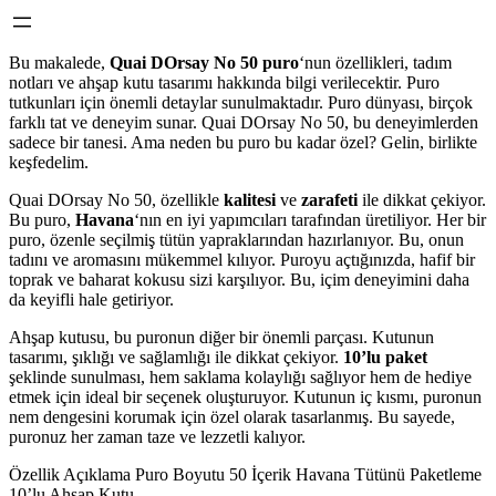
Bu makalede,
Quai DOrsay No 50 puro
‘nun özellikleri, tadım
notları ve ahşap kutu tasarımı hakkında bilgi verilecektir. Puro
tutkunları için önemli detaylar sunulmaktadır. Puro dünyası, birçok
farklı tat ve deneyim sunar. Quai DOrsay No 50, bu deneyimlerden
sadece bir tanesi. Ama neden bu puro bu kadar özel? Gelin, birlikte
keşfedelim.
Quai DOrsay No 50, özellikle
kalitesi
ve
zarafeti
ile dikkat çekiyor.
Bu puro,
Havana
‘nın en iyi yapımcıları tarafından üretiliyor. Her bir
puro, özenle seçilmiş tütün yapraklarından hazırlanıyor. Bu, onun
tadını ve aromasını mükemmel kılıyor. Puroyu açtığınızda, hafif bir
toprak ve baharat kokusu sizi karşılıyor. Bu, içim deneyimini daha
da keyifli hale getiriyor.
Ahşap kutusu, bu puronun diğer bir önemli parçası. Kutunun
tasarımı, şıklığı ve sağlamlığı ile dikkat çekiyor.
10’lu paket
şeklinde sunulması, hem saklama kolaylığı sağlıyor hem de hediye
etmek için ideal bir seçenek oluşturuyor. Kutunun iç kısmı, puronun
nem dengesini korumak için özel olarak tasarlanmış. Bu sayede,
puronuz her zaman taze ve lezzetli kalıyor.
Özellik Açıklama Puro Boyutu 50 İçerik Havana Tütünü Paketleme
10’lu Ahşap Kutu