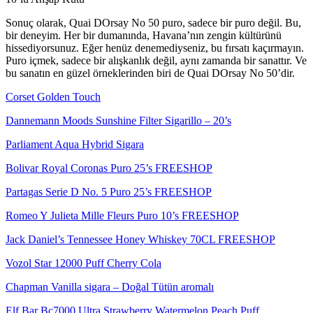
Sonuç olarak, Quai DOrsay No 50 puro, sadece bir puro değil. Bu,
bir deneyim. Her bir dumanında, Havana’nın zengin kültürünü
hissediyorsunuz. Eğer henüz denemediyseniz, bu fırsatı kaçırmayın.
Puro içmek, sadece bir alışkanlık değil, aynı zamanda bir sanattır. Ve
bu sanatın en güzel örneklerinden biri de Quai DOrsay No 50’dir.
Corset Golden Touch
Dannemann Moods Sunshine Filter Sigarillo – 20’s
Parliament Aqua Hybrid Sigara
Bolivar Royal Coronas Puro 25’s FREESHOP
Partagas Serie D No. 5 Puro 25’s FREESHOP
Romeo Y Julieta Mille Fleurs Puro 10’s FREESHOP
Jack Daniel’s Tennessee Honey Whiskey 70CL FREESHOP
Vozol Star 12000 Puff Cherry Cola
Chapman Vanilla sigara – Doğal Tütün aromalı
Elf Bar Bc7000 Ultra Strawberry Watermelon Peach Puff