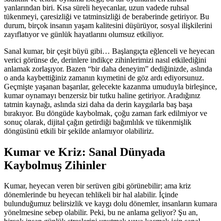
yanlarından biri. Kısa süreli heyecanlar, uzun vadede ruhsal
tükenmeyi, çaresizliği ve tatminsizliği de beraberinde getiriyor. Bu
durum, birçok insanın yaşam kalitesini düşürüyor, sosyal ilişkilerini
zayıflatıyor ve günlük hayatlarını olumsuz etkiliyor.
Sanal kumar, bir çeşit büyü gibi… Başlangıçta eğlenceli ve heyecan
verici görünse de, derinlere indikçe zihinlerimizi nasıl etkilediğini
anlamak zorlaşıyor. Bazen “bir daha deneyim” dediğinizde, aslında
o anda kaybettiğiniz zamanın kıymetini de göz ardı ediyorsunuz.
Geçmişte yaşanan başarılar, gelecekte kazanma umuduyla birleşince,
kumar oynamayı benzersiz bir tutku haline getiriyor. Aradığınız
tatmin kaynağı, aslında sizi daha da derin kaygılarla baş başa
bırakıyor. Bu döngüde kaybolmak, çoğu zaman fark edilmiyor ve
sonuç olarak, dijital çağın getirdiği bağımlılık ve tükenmişlik
döngüsünü etkili bir şekilde anlamıyor olabiliriz.
Kumar ve Kriz: Sanal Dünyada
Kaybolmuş Zihinler
Kumar, heyecan veren bir serüven gibi görünebilir; ama kriz
dönemlerinde bu heyecan tehlikeli bir hal alabilir. İçinde
bulunduğumuz belirsizlik ve kaygı dolu dönemler, insanların kumara
yönelmesine sebep olabilir. Peki, bu ne anlama geliyor? Şu an,