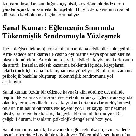
Kumarın insanlara sunduğu kaçış hissi, kriz dönemlerinde derin
yaralar açarak bir sarmala dönüşebilir. Bu yüzden, kendimizi sanal
dünyada kaybolmamak için korumalıyız.
Sanal Kumar: Eğlencenin Sınırında
Tükenmişlik Sendromuyla Yüzleşmek
Hızla değişen teknolojiler, sanal kumarı daha erişilebilir hale getirdi.
Artık sadece bir tıklama ile casino oyunlarına veya spor bahislerine
ulaşmak mümkün. Ancak bu kolaylık, kişilerin kaybetme korkusunu
da artırdı. İnsanlar, sık sık kazanma beklentisi içinde, kayıplarını
telafi etmek için daha fazla oynamaya yöneliyor. Bu durum, zamanla
psikolojik baskılar oluşturup, tükenmişlik sendromuna yol
açabiliyor.
Sanal kumar, özgür bir eğlence kaynağı gibi görünse de, aslında
bağımlılık yapmak için son derece etkili bir araç. Eğlence arayışında
olan kişilerin, kendilerini nasıl kayıptan kurtaracaklarını düşünmesi,
onların ruh halini olumsuz etkileyebiliyor. Her kayıp, bir hezimet
hissi yaratırken, her kazanç da geçici bir mutluluk sunuyor. Bu
çelişkili durum, insanların psikolojik dengelerini bozuyor.
Sanal kumar oynamak, kısa vadede eğlenceli olsa da, uzun vadede
insanlar üzerinde büyük bir yük oluyor. Tükenmişlik sendromu, bu