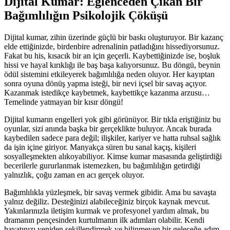
Dijital Kumar: Eğlenceden Çıkan Bir
Bağımlılığın Psikolojik Çöküşü
Dijital kumar, zihin üzerinde güçlü bir baskı oluşturuyor. Bir kazanç
elde ettiğinizde, birdenbire adrenalinin patladığını hissediyorsunuz.
Fakat bu his, kısacık bir an için geçerli. Kaybettiğinizde ise, boşluk
hissi ve hayal kırıklığı ile baş başa kalıyorsunuz. Bu döngü, beynin
ödül sistemini etkileyerek bağımlılığa neden oluyor. Her kayıptan
sonra oyuna dönüş yapma isteği, bir nevi içsel bir savaş açıyor.
Kazanmak istedikçe kaybetmek, kaybettikçe kazanma arzusu…
Temelinde yatmayan bir kısır döngü!
Dijital kumarın engelleri yok gibi görünüyor. Bir tıkla eriştiğiniz bu
oyunlar, sizi anında başka bir gerçeklikte buluyor. Ancak burada
kaybedilen sadece para değil; ilişkiler, kariyer ve hatta ruhsal sağlık
da işin içine giriyor. Manyakça süren bu sanal kaçış, kişileri
sosyalleşmekten alıkoyabiliyor. Kimse kumar masasında geliştirdiği
becerilerle gururlanmak istemezken, bu bağımlılığın getirdiği
yalnızlık, çoğu zaman en acı gerçek oluyor.
Bağımlılıkla yüzleşmek, bir savaş vermek gibidir. Ama bu savaşta
yalnız değiliz. Desteğinizi alabileceğiniz birçok kaynak mevcut.
Yakınlarınızla iletişim kurmak ve profesyonel yardım almak, bu
dramanın pençesinden kurtulmanın ilk adımları olabilir. Kendi
hayatınızı yeniden şekillendirmek ve bilinmeyen bir geleceğe adım