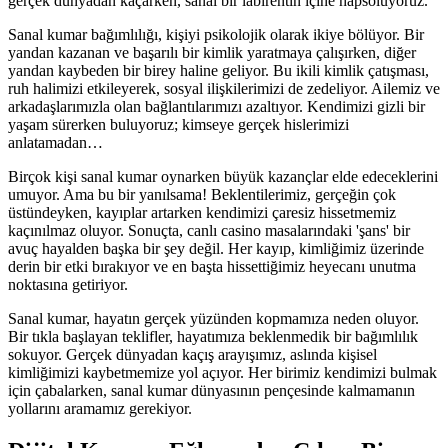
gerçek dünyadan kaçarken, sanal bir labirentin içine hapsoluyoruz.
Sanal kumar bağımlılığı, kişiyi psikolojik olarak ikiye bölüyor. Bir
yandan kazanan ve başarılı bir kimlik yaratmaya çalışırken, diğer
yandan kaybeden bir birey haline geliyor. Bu ikili kimlik çatışması,
ruh halimizi etkileyerek, sosyal ilişkilerimizi de zedeliyor. Ailemiz ve
arkadaşlarımızla olan bağlantılarımızı azaltıyor. Kendimizi gizli bir
yaşam sürerken buluyoruz; kimseye gerçek hislerimizi
anlatamadan…
Birçok kişi sanal kumar oynarken büyük kazançlar elde edeceklerini
umuyor. Ama bu bir yanılsama! Beklentilerimiz, gerçeğin çok
üstündeyken, kayıplar artarken kendimizi çaresiz hissetmemiz
kaçınılmaz oluyor. Sonuçta, canlı casino masalarındaki 'şans' bir
avuç hayalden başka bir şey değil. Her kayıp, kimliğimiz üzerinde
derin bir etki bırakıyor ve en başta hissettiğimiz heyecanı unutma
noktasına getiriyor.
Sanal kumar, hayatın gerçek yüzünden kopmamıza neden oluyor.
Bir tıkla başlayan teklifler, hayatımıza beklenmedik bir bağımlılık
sokuyor. Gerçek dünyadan kaçış arayışımız, aslında kişisel
kimliğimizi kaybetmemize yol açıyor. Her birimiz kendimizi bulmak
için çabalarken, sanal kumar dünyasının pençesinde kalmamanın
yollarını aramamız gerekiyor.