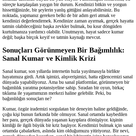
süreçte karşılaşılan yaygın bir durum. Kendinizi bitkin ve yorgun
hissettiğinizde, bir şeylerin yanlış gittiğini anlayabilirsiniz. Bu
noktada, yapmanız gereken belki de bir adım geri atmak ve
kendinizi değerlendirmek. Kendinize zaman ayırmak, gerçek hayatta
tatmin olabileceğiniz başka zevkler bulmak, bu kısır döngüden
kurtulmanıza yardımcı olabilir. Unutmayın, hayat sadece kumar
değil; başka birçok keyif ve tatmin kaynağı mevcut.
Sonuçları Görünmeyen Bir Bağımlılık:
Sanal Kumar ve Kimlik Krizi
Sanal kumar, son yıllarda internetin hızla yayılmasıyla birlikte
hayatımıza girdi. Artık işimizi, alışverişimizi, hatta eğlencemizi sanal
dünyada yapabiliyoruz. Ama bu sanal platformlar, görünmeyen bir
bağımlılık yaratma potansiyeline sahip. Sıradan bir oyun, birkaç
tıklama ile yaşamımızın merkezi haline gelebilir. Peki, bu
bağımlılığın sonuçları ne?
Kumar, özgür irademizi sorgulatan bir deneyim haline geldiğinde,
çoğu kişi bunun farkında bile olmuyor. Sanal ortamda kaybedilen
her para, gerçek dünyada yaşanan kayıplara dönüşüyor. kişinin
kimliği ile ilgili büyük bir kriz başlıyor. Kendimizi bulmak için sanal
ortamda çabalarken, aslında kim olduğumuzu yitiriyoruz. Bir nevi,