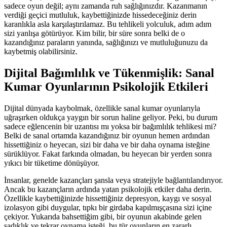
sadece oyun değil; aynı zamanda ruh sağlığınızdır. Kazanmanın
verdiği geçici mutluluk, kaybettiğinizde hissedeceğiniz derin
karanlıkla asla karşılaştırılamaz. Bu tehlikeli yolculuk, adım adım
sizi yanlışa götürüyor. Kim bilir, bir süre sonra belki de o
kazandığınız paraların yanında, sağlığınızı ve mutluluğunuzu da
kaybetmiş olabilirsiniz.
Dijital Bağımlılık ve Tükenmişlik: Sanal
Kumar Oyunlarının Psikolojik Etkileri
Dijital dünyada kaybolmak, özellikle sanal kumar oyunlarıyla
uğraşırken oldukça yaygın bir sorun haline geliyor. Peki, bu durum
sadece eğlencenin bir uzantısı mı yoksa bir bağımlılık tehlikesi mi?
Belki de sanal ortamda kazandığınız bir oyunun hemen ardından
hissettiğiniz o heyecan, sizi bir daha ve bir daha oynama isteğine
sürüklüyor. Fakat farkında olmadan, bu heyecan bir yerden sonra
yıkıcı bir tüketime dönüşüyor.
İnsanlar, genelde kazançları şansla veya stratejiyle bağlantılandırıyor.
Ancak bu kazançların ardında yatan psikolojik etkiler daha derin.
Özellikle kaybettiğinizde hissettiğiniz depresyon, kaygı ve sosyal
izolasyon gibi duygular, tıpkı bir girdaba kapılmışçasına sizi içine
çekiyor. Yukarıda bahsettiğim gibi, bir oyunun akabinde gelen
sadıklık ve tekrar oynama isteği, bu tür oyunların en zararlı