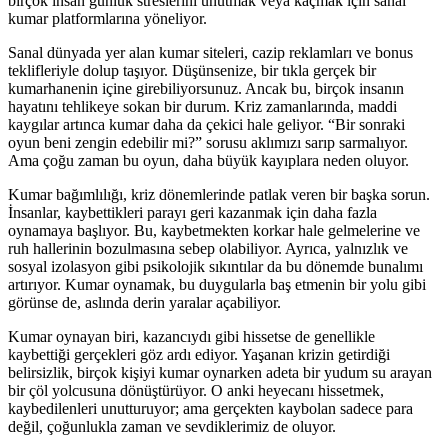
birçok insan günlük streslerini unutmak veya kaçmak için sanal
kumar platformlarına yöneliyor.
Sanal dünyada yer alan kumar siteleri, cazip reklamları ve bonus
teklifleriyle dolup taşıyor. Düşünsenize, bir tıkla gerçek bir
kumarhanenin içine girebiliyorsunuz. Ancak bu, birçok insanın
hayatını tehlikeye sokan bir durum. Kriz zamanlarında, maddi
kaygılar artınca kumar daha da çekici hale geliyor. “Bir sonraki
oyun beni zengin edebilir mi?” sorusu aklımızı sarıp sarmalıyor.
Ama çoğu zaman bu oyun, daha büyük kayıplara neden oluyor.
Kumar bağımlılığı, kriz dönemlerinde patlak veren bir başka sorun.
İnsanlar, kaybettikleri parayı geri kazanmak için daha fazla
oynamaya başlıyor. Bu, kaybetmekten korkar hale gelmelerine ve
ruh hallerinin bozulmasına sebep olabiliyor. Ayrıca, yalnızlık ve
sosyal izolasyon gibi psikolojik sıkıntılar da bu dönemde bunalımı
artırıyor. Kumar oynamak, bu duygularla baş etmenin bir yolu gibi
görünse de, aslında derin yaralar açabiliyor.
Kumar oynayan biri, kazancıydı gibi hissetse de genellikle
kaybettiği gerçekleri göz ardı ediyor. Yaşanan krizin getirdiği
belirsizlik, birçok kişiyi kumar oynarken adeta bir yudum su arayan
bir çöl yolcusuna dönüştürüyor. O anki heyecanı hissetmek,
kaybedilenleri unutturuyor; ama gerçekten kaybolan sadece para
değil, çoğunlukla zaman ve sevdiklerimiz de oluyor.