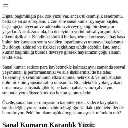
Dijital bağımlılığın pek çok yüzü var, ancak tükenmişlik sendromu,
belki de en az anlaşılanı. Uzun süre sanal kumar oynayan kişiler,
başlangıçta heyecan ve adrenalinin zirveye çıktığı bir deneyim
yaşarlar. Ancak zamanla, bu deneyimin yerini ruhsal yorgunluk ve
tükenmişlik alır. Kendinizi sürekli bir kaybetme korkusuyla baş başa
bulur, her kayıptan sonra yeniden toparlanmayı ummaya başlarsınız.
Bu döngü, zihinsel ve fiziksel sağlığınızı tehdit edebilir. İşte, sanal
kumar bağımlılığı burada devreye girerek hayatınızın çoğu alanını
tehdit eder.
Sanal kumar, sadece para kaybetmekle kalmaz; aynı zamanda sosyal
yaşamınızı, iş performansınızı ve aile ilişkilerinizi de baltalar.
Tükenmişlik sendromunun etkisi altında, belirsizlik ve umutsuzluk
dolu bir zihin yapısına sahip olursunuz. Bu, adeta bir yokuş yukarı
tırmanmaya çalışmak gibidir; ne kadar çabalarsanız çabalayın,
sonunda yere düşme korkusu her an yanınızdadır.
Özetle, sanal kumar dünyasının karanlık yüzü, sadece kayıplarla
sınırlı değil; aynı zamanda zihinsel sağlığınıza dair ciddi tehditler de
barındırıyor. Peki, bu tıkanmışlık duygusunu aşmak mümkün mü?
Sanal Kumarın Karanlık Yüzü: