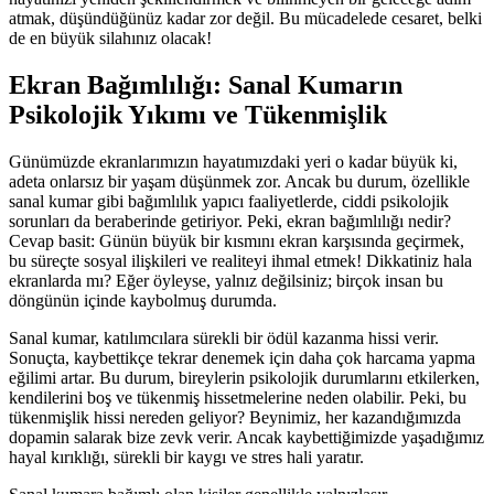
atmak, düşündüğünüz kadar zor değil. Bu mücadelede cesaret, belki
de en büyük silahınız olacak!
Ekran Bağımlılığı: Sanal Kumarın
Psikolojik Yıkımı ve Tükenmişlik
Günümüzde ekranlarımızın hayatımızdaki yeri o kadar büyük ki,
adeta onlarsız bir yaşam düşünmek zor. Ancak bu durum, özellikle
sanal kumar gibi bağımlılık yapıcı faaliyetlerde, ciddi psikolojik
sorunları da beraberinde getiriyor. Peki, ekran bağımlılığı nedir?
Cevap basit: Günün büyük bir kısmını ekran karşısında geçirmek,
bu süreçte sosyal ilişkileri ve realiteyi ihmal etmek! Dikkatiniz hala
ekranlarda mı? Eğer öyleyse, yalnız değilsiniz; birçok insan bu
döngünün içinde kaybolmuş durumda.
Sanal kumar, katılımcılara sürekli bir ödül kazanma hissi verir.
Sonuçta, kaybettikçe tekrar denemek için daha çok harcama yapma
eğilimi artar. Bu durum, bireylerin psikolojik durumlarını etkilerken,
kendilerini boş ve tükenmiş hissetmelerine neden olabilir. Peki, bu
tükenmişlik hissi nereden geliyor? Beynimiz, her kazandığımızda
dopamin salarak bize zevk verir. Ancak kaybettiğimizde yaşadığımız
hayal kırıklığı, sürekli bir kaygı ve stres hali yaratır.