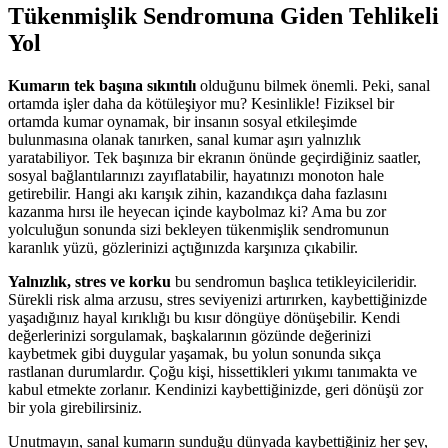
Tükenmişlik Sendromuna Giden Tehlikeli
Yol
Kumarın tek başına sıkıntılı
olduğunu bilmek önemli. Peki, sanal
ortamda işler daha da kötüleşiyor mu? Kesinlikle! Fiziksel bir
ortamda kumar oynamak, bir insanın sosyal etkileşimde
bulunmasına olanak tanırken, sanal kumar aşırı yalnızlık
yaratabiliyor. Tek başınıza bir ekranın önünde geçirdiğiniz saatler,
sosyal bağlantılarınızı zayıflatabilir, hayatınızı monoton hale
getirebilir. Hangi akı karışık zihin, kazandıkça daha fazlasını
kazanma hırsı ile heyecan içinde kaybolmaz ki? Ama bu zor
yolculuğun sonunda sizi bekleyen tükenmişlik sendromunun
karanlık yüzü, gözlerinizi açtığınızda karşınıza çıkabilir.
Yalnızlık, stres ve korku
bu sendromun başlıca tetikleyicileridir.
Sürekli risk alma arzusu, stres seviyenizi artırırken, kaybettiğinizde
yaşadığınız hayal kırıklığı bu kısır döngüye dönüşebilir. Kendi
değerlerinizi sorgulamak, başkalarının gözünde değerinizi
kaybetmek gibi duygular yaşamak, bu yolun sonunda sıkça
rastlanan durumlardır. Çoğu kişi, hissettikleri yıkımı tanımakta ve
kabul etmekte zorlanır. Kendinizi kaybettiğinizde, geri dönüşü zor
bir yola girebilirsiniz.
Unutmayın, sanal kumarın sunduğu dünyada kaybettiğiniz her şey,