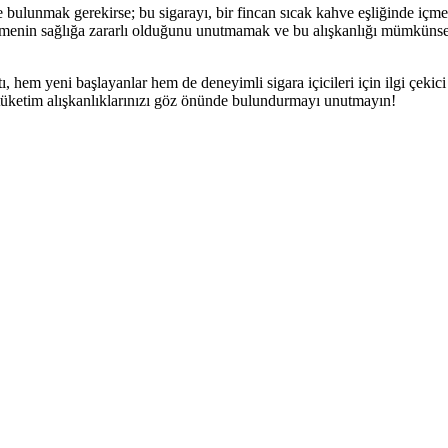
bulunmak gerekirse; bu sigarayı, bir fincan sıcak kahve eşliğinde içmek
içmenin sağlığa zararlı olduğunu unutmamak ve bu alışkanlığı mümkünse s
hem yeni başlayanlar hem de deneyimli sigara içicileri için ilgi çekici 
, tüketim alışkanlıklarınızı göz önünde bulundurmayı unutmayın!