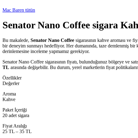
Mac Baren tütün
Senator Nano Coffee sigara Kah
Bu makalede,
Senator Nano Coffee
sigarasının kahve aroması ve fiyat
bir deneyim sunmayı hedefliyor. Her dumanında, taze demlenmiş bir kah
derinlemesine inceleme yapmamız gerekiyor.
Senator Nano Coffee sigarasının fiyatı, bulunduğunuz bölgeye ve satış 
TL
arasında değişebilir. Bu durum, yerel marketlerin fiyat politikaları
Özellikler
Değerler
Aroma
Kahve
Paket İçeriği
20 adet sigara
Fiyat Aralığı
25 TL – 35 TL