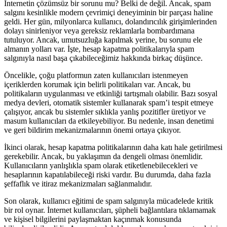
İnternetin çözümsüz bir sorunu mu? Belki de değil. Ancak, spam
salgını kesinlikle modern çevrimiçi deneyiminin bir parçası haline
geldi. Her gün, milyonlarca kullanıcı, dolandırıcılık girişimlerinden
dolayı sinirleniyor veya gereksiz reklamlarla bombardımana
tutuluyor. Ancak, umutsuzluğa kapılmak yerine, bu sorunu ele
almanın yolları var. İşte, hesap kapatma politikalarıyla spam
salgınıyla nasıl başa çıkabileceğimiz hakkında birkaç düşünce.
Öncelikle, çoğu platformun zaten kullanıcıları istenmeyen
içeriklerden korumak için belirli politikaları var. Ancak, bu
politikaların uygulanması ve etkinliği tartışmalı olabilir. Bazı sosyal
medya devleri, otomatik sistemler kullanarak spam’i tespit etmeye
çalışıyor, ancak bu sistemler sıklıkla yanlış pozitifler üretiyor ve
masum kullanıcıları da etkileyebiliyor. Bu nedenle, insan denetimi
ve geri bildirim mekanizmalarının önemi ortaya çıkıyor.
İkinci olarak, hesap kapatma politikalarının daha katı hale getirilmesi
gerekebilir. Ancak, bu yaklaşımın da dengeli olması önemlidir.
Kullanıcıların yanlışlıkla spam olarak etiketlenebilecekleri ve
hesaplarının kapatılabileceği riski vardır. Bu durumda, daha fazla
şeffaflık ve itiraz mekanizmaları sağlanmalıdır.
Son olarak, kullanıcı eğitimi de spam salgınıyla mücadelede kritik
bir rol oynar. İnternet kullanıcıları, şüpheli bağlantılara tıklamamak
ve kişisel bilgilerini paylaşmaktan kaçınmak konusunda