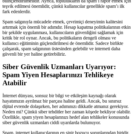
bilinçlendirilmelidir. Ayrıca, toplulukların da spam’ı rapor etmek için
teşvik edilmesi önemlidir, çünkü kullanıcılar genellikle spam’ı ilk
fark edenlerdir.
Spam salgınıyla mücadele etmek, çevrimiçi deneyimin kalitesini
artırmak için önemli bir adımdır. Hesap kapatma politikalarının etkin
bir şekilde uygulanması, kullanıcıların güvenliğini sağlamak için
kritik bir rol oynar. Ancak, bu politikaların dengeli olması ve
kullanıcı eğitiminin güçlendirilmesi de önemlidir. Sadece birlikte
çalışarak, spam salgınının üstesinden gelebilir ve interneti daha
güvenli bir yer haline getirebiliriz.
Siber Güvenlik Uzmanları Uyarıyor:
Spam Yiyen Hesaplarınızı Tehlikeye
Atabilir
İnternet dünyası, sonsuz bir bilgi ve etkileşim kaynağı olarak
hayatımızın ayrılmaz bir parçası haline geldi. Ancak, bu sınırsız
dijital evrende dolaşırken, her adımınızı dikkatle atmanız gerekiyor.
Neden mi? Çünkü siber tehditler her zaman köşede bekliyor olabilir.
Özellikle, spam yiyen hesaplarınızı hedef alan tehlikeler konusunda
siber güvenlik uzmanları ciddi uyarılarda bulunuyor.
Spam, internet kullanıcılarının en sinir bozucu sorunlarından biridir.