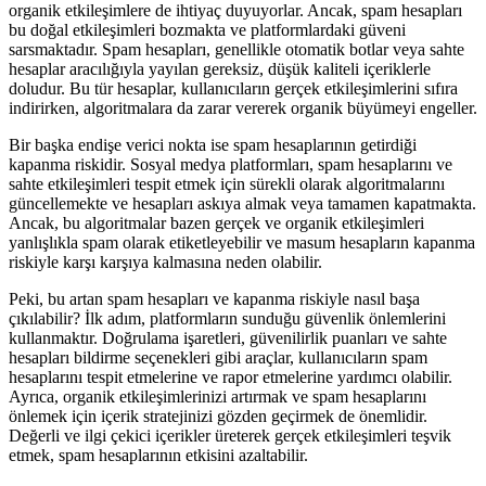
organik etkileşimlere de ihtiyaç duyuyorlar. Ancak, spam hesapları
bu doğal etkileşimleri bozmakta ve platformlardaki güveni
sarsmaktadır. Spam hesapları, genellikle otomatik botlar veya sahte
hesaplar aracılığıyla yayılan gereksiz, düşük kaliteli içeriklerle
doludur. Bu tür hesaplar, kullanıcıların gerçek etkileşimlerini sıfıra
indirirken, algoritmalara da zarar vererek organik büyümeyi engeller.
Bir başka endişe verici nokta ise spam hesaplarının getirdiği
kapanma riskidir. Sosyal medya platformları, spam hesaplarını ve
sahte etkileşimleri tespit etmek için sürekli olarak algoritmalarını
güncellemekte ve hesapları askıya almak veya tamamen kapatmakta.
Ancak, bu algoritmalar bazen gerçek ve organik etkileşimleri
yanlışlıkla spam olarak etiketleyebilir ve masum hesapların kapanma
riskiyle karşı karşıya kalmasına neden olabilir.
Peki, bu artan spam hesapları ve kapanma riskiyle nasıl başa
çıkılabilir? İlk adım, platformların sunduğu güvenlik önlemlerini
kullanmaktır. Doğrulama işaretleri, güvenilirlik puanları ve sahte
hesapları bildirme seçenekleri gibi araçlar, kullanıcıların spam
hesaplarını tespit etmelerine ve rapor etmelerine yardımcı olabilir.
Ayrıca, organik etkileşimlerinizi artırmak ve spam hesaplarını
önlemek için içerik stratejinizi gözden geçirmek de önemlidir.
Değerli ve ilgi çekici içerikler üreterek gerçek etkileşimleri teşvik
etmek, spam hesaplarının etkisini azaltabilir.