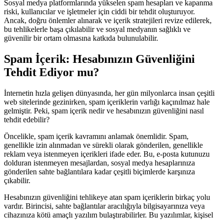
Sosyal medya platformlarında yükselen spam hesapları ve kapanma
riski, kullanıcılar ve işletmeler için ciddi bir tehdit oluşturuyor.
Ancak, doğru önlemler alınarak ve içerik stratejileri revize edilerek,
bu tehlikelerle başa çıkılabilir ve sosyal medyanın sağlıklı ve
güvenilir bir ortam olmasına katkıda bulunulabilir.
Spam İçerik: Hesabınızın Güvenliğini
Tehdit Ediyor mu?
İnternetin hızla gelişen dünyasında, her gün milyonlarca insan çeşitli
web sitelerinde gezinirken, spam içeriklerin varlığı kaçınılmaz hale
gelmiştir. Peki, spam içerik nedir ve hesabınızın güvenliğini nasıl
tehdit edebilir?
Öncelikle, spam içerik kavramını anlamak önemlidir. Spam,
genellikle izin alınmadan ve sürekli olarak gönderilen, genellikle
reklam veya istenmeyen içerikleri ifade eder. Bu, e-posta kutunuzu
dolduran istenmeyen mesajlardan, sosyal medya hesaplarınıza
gönderilen sahte bağlantılara kadar çeşitli biçimlerde karşınıza
çıkabilir.
Hesabınızın güvenliğini tehlikeye atan spam içeriklerin birkaç yolu
vardır. Birincisi, sahte bağlantılar aracılığıyla bilgisayarınıza veya
cihazınıza kötü amaçlı yazılım bulaştırabilirler. Bu yazılımlar, kişisel