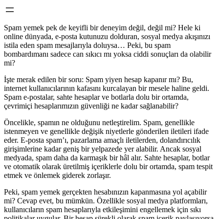
Spam yemek pek de keyifli bir deneyim değil, değil mi? Hele ki
online dünyada, e-posta kutunuzu dolduran, sosyal medya akışınızı
istila eden spam mesajlarıyla doluysa… Peki, bu spam
bombardımanı sadece can sıkıcı mı yoksa ciddi sonuçları da olabilir
mi?
İşte merak edilen bir soru: Spam yiyen hesap kapanır mı? Bu,
internet kullanıcılarının kafasını kurcalayan bir mesele haline geldi.
Spam e-postalar, sahte hesaplar ve botlarla dolu bir ortamda,
çevrimiçi hesaplarımızın güvenliği ne kadar sağlanabilir?
Öncelikle, spamın ne olduğunu netleştirelim. Spam, genellikle
istenmeyen ve genellikle değişik niyetlerle gönderilen iletileri ifade
eder. E-posta spam’ı, pazarlama amaçlı iletilerden, dolandırıcılık
girişimlerine kadar geniş bir yelpazede yer alabilir. Ancak sosyal
medyada, spam daha da karmaşık bir hâl alır. Sahte hesaplar, botlar
ve otomatik olarak üretilmiş içeriklerle dolu bir ortamda, spam tespit
etmek ve önlemek giderek zorlaşır.
Peki, spam yemek gerçekten hesabınızın kapanmasına yol açabilir
mi? Cevap evet, bu mümkün. Özellikle sosyal medya platformları,
kullanıcıların spam hesaplarıyla etkileşimini engellemek için sıkı
politikalar uygular. Bir hesap sürekli olarak spam içerik paylaşıyorsa