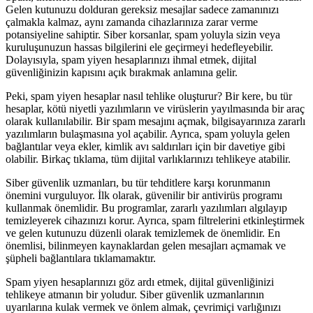
Gelen kutunuzu dolduran gereksiz mesajlar sadece zamanınızı
çalmakla kalmaz, aynı zamanda cihazlarınıza zarar verme
potansiyeline sahiptir. Siber korsanlar, spam yoluyla sizin veya
kuruluşunuzun hassas bilgilerini ele geçirmeyi hedefleyebilir.
Dolayısıyla, spam yiyen hesaplarınızı ihmal etmek, dijital
güvenliğinizin kapısını açık bırakmak anlamına gelir.
Peki, spam yiyen hesaplar nasıl tehlike oluşturur? Bir kere, bu tür
hesaplar, kötü niyetli yazılımların ve virüslerin yayılmasında bir araç
olarak kullanılabilir. Bir spam mesajını açmak, bilgisayarınıza zararlı
yazılımların bulaşmasına yol açabilir. Ayrıca, spam yoluyla gelen
bağlantılar veya ekler, kimlik avı saldırıları için bir davetiye gibi
olabilir. Birkaç tıklama, tüm dijital varlıklarınızı tehlikeye atabilir.
Siber güvenlik uzmanları, bu tür tehditlere karşı korunmanın
önemini vurguluyor. İlk olarak, güvenilir bir antivirüs programı
kullanmak önemlidir. Bu programlar, zararlı yazılımları algılayıp
temizleyerek cihazınızı korur. Ayrıca, spam filtrelerini etkinleştirmek
ve gelen kutunuzu düzenli olarak temizlemek de önemlidir. En
önemlisi, bilinmeyen kaynaklardan gelen mesajları açmamak ve
şüpheli bağlantılara tıklamamaktır.
Spam yiyen hesaplarınızı göz ardı etmek, dijital güvenliğinizi
tehlikeye atmanın bir yoludur. Siber güvenlik uzmanlarının
uyarılarına kulak vermek ve önlem almak, çevrimiçi varlığınızı