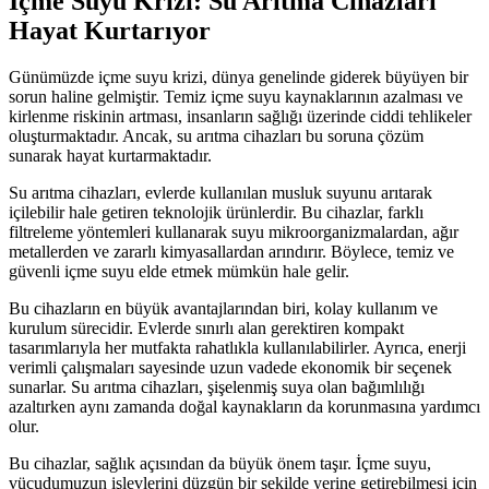
İçme Suyu Krizi: Su Arıtma Cihazları
Hayat Kurtarıyor
Günümüzde içme suyu krizi, dünya genelinde giderek büyüyen bir
sorun haline gelmiştir. Temiz içme suyu kaynaklarının azalması ve
kirlenme riskinin artması, insanların sağlığı üzerinde ciddi tehlikeler
oluşturmaktadır. Ancak, su arıtma cihazları bu soruna çözüm
sunarak hayat kurtarmaktadır.
Su arıtma cihazları, evlerde kullanılan musluk suyunu arıtarak
içilebilir hale getiren teknolojik ürünlerdir. Bu cihazlar, farklı
filtreleme yöntemleri kullanarak suyu mikroorganizmalardan, ağır
metallerden ve zararlı kimyasallardan arındırır. Böylece, temiz ve
güvenli içme suyu elde etmek mümkün hale gelir.
Bu cihazların en büyük avantajlarından biri, kolay kullanım ve
kurulum sürecidir. Evlerde sınırlı alan gerektiren kompakt
tasarımlarıyla her mutfakta rahatlıkla kullanılabilirler. Ayrıca, enerji
verimli çalışmaları sayesinde uzun vadede ekonomik bir seçenek
sunarlar. Su arıtma cihazları, şişelenmiş suya olan bağımlılığı
azaltırken aynı zamanda doğal kaynakların da korunmasına yardımcı
olur.
Bu cihazlar, sağlık açısından da büyük önem taşır. İçme suyu,
vücudumuzun işlevlerini düzgün bir şekilde yerine getirebilmesi için