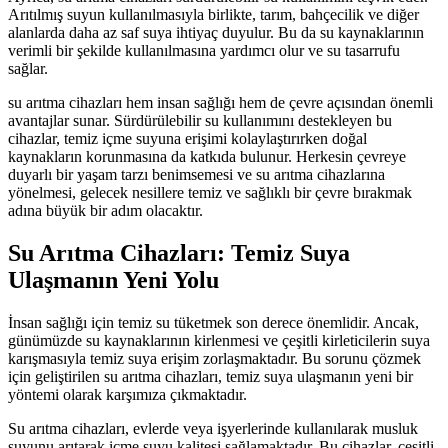
Arıtılmış suyun kullanılmasıyla birlikte, tarım, bahçecilik ve diğer
alanlarda daha az saf suya ihtiyaç duyulur. Bu da su kaynaklarının
verimli bir şekilde kullanılmasına yardımcı olur ve su tasarrufu
sağlar.
su arıtma cihazları hem insan sağlığı hem de çevre açısından önemli
avantajlar sunar. Sürdürülebilir su kullanımını destekleyen bu
cihazlar, temiz içme suyuna erişimi kolaylaştırırken doğal
kaynakların korunmasına da katkıda bulunur. Herkesin çevreye
duyarlı bir yaşam tarzı benimsemesi ve su arıtma cihazlarına
yönelmesi, gelecek nesillere temiz ve sağlıklı bir çevre bırakmak
adına büyük bir adım olacaktır.
Su Arıtma Cihazları: Temiz Suya
Ulaşmanın Yeni Yolu
İnsan sağlığı için temiz su tüketmek son derece önemlidir. Ancak,
günümüzde su kaynaklarının kirlenmesi ve çeşitli kirleticilerin suya
karışmasıyla temiz suya erişim zorlaşmaktadır. Bu sorunu çözmek
için geliştirilen su arıtma cihazları, temiz suya ulaşmanın yeni bir
yöntemi olarak karşımıza çıkmaktadır.
Su arıtma cihazları, evlerde veya işyerlerinde kullanılarak musluk
suyunu arıtarak içme suyu kalitesi sağlamaktadır. Bu cihazlar, çeşitli