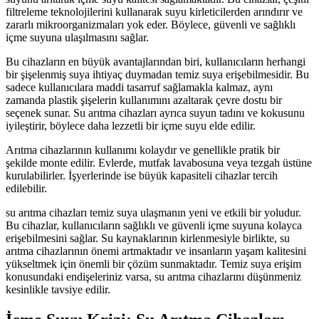
filtreleme teknolojilerini kullanarak suyu kirleticilerden arındırır ve
zararlı mikroorganizmaları yok eder. Böylece, güvenli ve sağlıklı
içme suyuna ulaşılmasını sağlar.
Bu cihazların en büyük avantajlarından biri, kullanıcıların herhangi
bir şişelenmiş suya ihtiyaç duymadan temiz suya erişebilmesidir. Bu
sadece kullanıcılara maddi tasarruf sağlamakla kalmaz, aynı
zamanda plastik şişelerin kullanımını azaltarak çevre dostu bir
seçenek sunar. Su arıtma cihazları ayrıca suyun tadını ve kokusunu
iyileştirir, böylece daha lezzetli bir içme suyu elde edilir.
Arıtma cihazlarının kullanımı kolaydır ve genellikle pratik bir
şekilde monte edilir. Evlerde, mutfak lavabosuna veya tezgah üstüne
kurulabilirler. İşyerlerinde ise büyük kapasiteli cihazlar tercih
edilebilir.
su arıtma cihazları temiz suya ulaşmanın yeni ve etkili bir yoludur.
Bu cihazlar, kullanıcıların sağlıklı ve güvenli içme suyuna kolayca
erişebilmesini sağlar. Su kaynaklarının kirlenmesiyle birlikte, su
arıtma cihazlarının önemi artmaktadır ve insanların yaşam kalitesini
yükseltmek için önemli bir çözüm sunmaktadır. Temiz suya erişim
konusundaki endişeleriniz varsa, su arıtma cihazlarını düşünmeniz
kesinlikle tavsiye edilir.