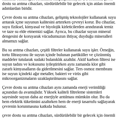
dostu su arıtma cihazları, sürdürülebilir bir gelecek için atılan önemli
adımlardan biridir.
Çevre dostu su arıtma cihazları, gelişmiş teknolojiler kullanarak suyu
arıtarak içme suyunun kalitesini artırırken çevreyi korur. Bu cihazlar,
suyu fiziksel, kimyasal ve biyolojik kirleticilerden arındırarak temiz
ve taze su elde etmemizi sağlar. Ayrıca, bu cihazlar suyun mineral
dengesini de koruyarak vücudumuzun ihtiyaç duyduğu mineralleri
almamızı sağlar.
Bu su arıtma cihazları, çeşitli filtreler kullanarak suyu işler. Örneğin,
tortu filtrasyonu ile suyun içinde bulunan partiküller ve çözünmüş
maddeler tutularak sudaki bulanıklık azaltılır. Aktif karbon filtresi ise
suyun tadını ve kokusunu iyileştirirken aynı zamanda klor gibi
zararlı kimyasalların da giderilmesini sağlar. Ters osmoz membranı
ise suyun içindeki ağır metaller, bakteri ve virüs gibi
mikroorganizmaların uzaklaştırılmasını sağlar.
Çevre dostu su arıtma cihazları aynı zamanda enerji verimliliği
açısından da avantajlıdır. Yüksek kaliteli filtreleme sistemleri
sayesinde suyun daha az enerjiyle arıtılması mümkün olur. Bu da
hem elektrik tüketimini azaltırken hem de enerji tasarrufu sağlayarak
çevrenin korunmasına katkıda bulunur.
çevre dostu su arıtma cihazları, sürdürülebilir bir gelecek için önemli