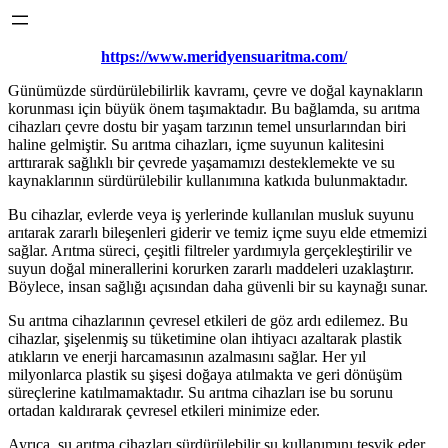
https://www.meridyensuaritma.com/
Günümüzde sürdürülebilirlik kavramı, çevre ve doğal kaynakların
korunması için büyük önem taşımaktadır. Bu bağlamda, su arıtma
cihazları çevre dostu bir yaşam tarzının temel unsurlarından biri
haline gelmiştir. Su arıtma cihazları, içme suyunun kalitesini
arttırarak sağlıklı bir çevrede yaşamamızı desteklemekte ve su
kaynaklarının sürdürülebilir kullanımına katkıda bulunmaktadır.
Bu cihazlar, evlerde veya iş yerlerinde kullanılan musluk suyunu
arıtarak zararlı bileşenleri giderir ve temiz içme suyu elde etmemizi
sağlar. Arıtma süreci, çeşitli filtreler yardımıyla gerçekleştirilir ve
suyun doğal minerallerini korurken zararlı maddeleri uzaklaştırır.
Böylece, insan sağlığı açısından daha güvenli bir su kaynağı sunar.
Su arıtma cihazlarının çevresel etkileri de göz ardı edilemez. Bu
cihazlar, şişelenmiş su tüketimine olan ihtiyacı azaltarak plastik
atıkların ve enerji harcamasının azalmasını sağlar. Her yıl
milyonlarca plastik su şişesi doğaya atılmakta ve geri dönüşüm
süreçlerine katılmamaktadır. Su arıtma cihazları ise bu sorunu
ortadan kaldırarak çevresel etkileri minimize eder.
Ayrıca, su arıtma cihazları sürdürülebilir su kullanımını teşvik eder.