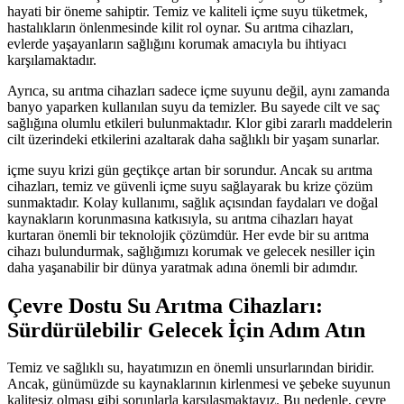
hayati bir öneme sahiptir. Temiz ve kaliteli içme suyu tüketmek,
hastalıkların önlenmesinde kilit rol oynar. Su arıtma cihazları,
evlerde yaşayanların sağlığını korumak amacıyla bu ihtiyacı
karşılamaktadır.
Ayrıca, su arıtma cihazları sadece içme suyunu değil, aynı zamanda
banyo yaparken kullanılan suyu da temizler. Bu sayede cilt ve saç
sağlığına olumlu etkileri bulunmaktadır. Klor gibi zararlı maddelerin
cilt üzerindeki etkilerini azaltarak daha sağlıklı bir yaşam sunarlar.
içme suyu krizi gün geçtikçe artan bir sorundur. Ancak su arıtma
cihazları, temiz ve güvenli içme suyu sağlayarak bu krize çözüm
sunmaktadır. Kolay kullanımı, sağlık açısından faydaları ve doğal
kaynakların korunmasına katkısıyla, su arıtma cihazları hayat
kurtaran önemli bir teknolojik çözümdür. Her evde bir su arıtma
cihazı bulundurmak, sağlığımızı korumak ve gelecek nesiller için
daha yaşanabilir bir dünya yaratmak adına önemli bir adımdır.
Çevre Dostu Su Arıtma Cihazları:
Sürdürülebilir Gelecek İçin Adım Atın
Temiz ve sağlıklı su, hayatımızın en önemli unsurlarından biridir.
Ancak, günümüzde su kaynaklarının kirlenmesi ve şebeke suyunun
kalitesiz olması gibi sorunlarla karşılaşmaktayız. Bu nedenle, çevre