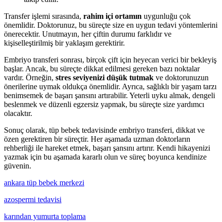
Transfer işlemi sırasında,
rahim içi ortamın
uygunluğu çok
önemlidir. Doktorunuz, bu süreçte size en uygun tedavi yöntemlerini
önerecektir. Unutmayın, her çiftin durumu farklıdır ve
kişiselleştirilmiş bir yaklaşım gerektirir.
Embriyo transferi sonrası, birçok çift için heyecan verici bir bekleyiş
başlar. Ancak, bu süreçte dikkat edilmesi gereken bazı noktalar
vardır. Örneğin,
stres seviyenizi düşük tutmak
ve doktorunuzun
önerilerine uymak oldukça önemlidir. Ayrıca, sağlıklı bir yaşam tarzı
benimsemek de başarı şansını artırabilir. Yeterli uyku almak, dengeli
beslenmek ve düzenli egzersiz yapmak, bu süreçte size yardımcı
olacaktır.
Sonuç olarak, tüp bebek tedavisinde embriyo transferi, dikkat ve
özen gerektiren bir süreçtir. Her aşamada uzman doktorların
rehberliği ile hareket etmek, başarı şansını artırır. Kendi hikayenizi
yazmak için bu aşamada kararlı olun ve süreç boyunca kendinize
güvenin.
ankara tüp bebek merkezi
azospermi tedavisi
karından yumurta toplama