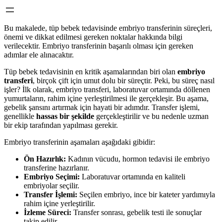
Bu makalede, tüp bebek tedavisinde embriyo transferinin süreçleri,
önemi ve dikkat edilmesi gereken noktalar hakkında bilgi
verilecektir. Embriyo transferinin başarılı olması için gereken
adımlar ele alınacaktır.
Tüp bebek tedavisinin en kritik aşamalarından biri olan
embriyo
transferi
, birçok çift için umut dolu bir süreçtir. Peki, bu süreç nasıl
işler? İlk olarak, embriyo transferi, laboratuvar ortamında döllenen
yumurtaların, rahim içine yerleştirilmesi ile gerçekleşir. Bu aşama,
gebelik şansını artırmak için hayati bir adımdır. Transfer işlemi,
genellikle
hassas bir şekilde
gerçekleştirilir ve bu nedenle uzman
bir ekip tarafından yapılması gerekir.
Embriyo transferinin aşamaları aşağıdaki gibidir:
Ön Hazırlık:
Kadının vücudu, hormon tedavisi ile embriyo
transferine hazırlanır.
Embriyo Seçimi:
Laboratuvar ortamında en kaliteli
embriyolar seçilir.
Transfer İşlemi:
Seçilen embriyo, ince bir kateter yardımıyla
rahim içine yerleştirilir.
İzleme Süreci:
Transfer sonrası, gebelik testi ile sonuçlar
takip edilir.