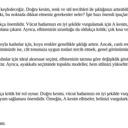
i keşfedeceğiz. Doğru kesim, renk ve stil tercihleri ile şıklığınızı artı
ki, bu noktada dikkat etmeniz gerekenler neler? İşte bazı önemli ipuçlar
ça önemlidir. Vücut hatlarınızı en iyi şekilde vurgulamak için A kesim, 
na çıkarır. Ayrıca, elbisenizin uzunluğu da oldukça kritik; çok kısa ve
kadınlar için, koyu renkler genellikle şıklığı artırır. Ancak, canlı renkl
minizde ise, cilt tonunuza uygun tonları tercih etmek, genel görünüm
ınlar için ideal aksesuar seçimi, elbisenizin tarzına göre değişiklik g
acaktır. Ayrıca, ayakkabı seçiminde topuklu modeller, hem stilinizi yüksel
a kritik bir rol oynar. Doğru kesim, vücut hatlarınızı en iyi şekilde vu
yum sağlaması önemlidir. Örneğin, A kesim elbiseler, belinizi vurgulark
:
tır.