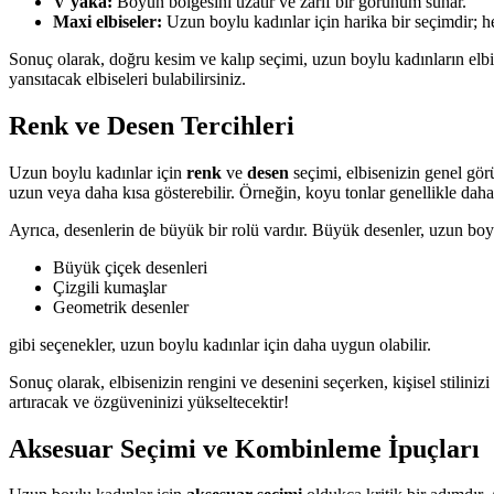
V yaka:
Boyun bölgesini uzatır ve zarif bir görünüm sunar.
Maxi elbiseler:
Uzun boylu kadınlar için harika bir seçimdir; h
Sonuç olarak, doğru kesim ve kalıp seçimi, uzun boylu kadınların elbi
yansıtacak elbiseleri bulabilirsiniz.
Renk ve Desen Tercihleri
Uzun boylu kadınlar için
renk
ve
desen
seçimi, elbisenizin genel gör
uzun veya daha kısa gösterebilir. Örneğin, koyu tonlar genellikle daha
Ayrıca, desenlerin de büyük bir rolü vardır. Büyük desenler, uzun bo
Büyük çiçek desenleri
Çizgili kumaşlar
Geometrik desenler
gibi seçenekler, uzun boylu kadınlar için daha uygun olabilir.
Sonuç olarak, elbisenizin rengini ve desenini seçerken, kişisel stilin
artıracak ve özgüveninizi yükseltecektir!
Aksesuar Seçimi ve Kombinleme İpuçları