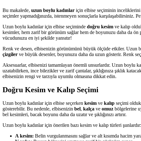
Bu makalede,
uzun boylu kadınlar
için elbise seçiminin inceliklerin
seçimler yapmadığınızda, istenmeyen sonuçlarla karşılaşabilirsiniz. Pe
Uzun boylu kadınlar için elbise seçiminde
doğru kesim
ve kalıp olduk
kesimler, hem zarif bir görünüm sağlar hem de boyunuzu daha da ön pla
vücudunuzu en iyi şekilde yansıtır!
Renk ve desen, elbisenizin görünümünü büyük ölçüde etkiler. Uzun boylu 
çizgiler
ve büyük desenler, boyunuzu daha da uzun gösterir. Renk seçi
Aksesuarlar, elbisenizi tamamlayan önemli unsurlardır. Uzun boylu kad
uzatabilirken, ince bilezikler ve zarif çantalar, şıklığınıza şıklık kat
elbisenizin rengi ve tarzıyla uyumlu olmasına dikkat edin.
Doğru Kesim ve Kalıp Seçimi
Uzun boylu kadınlar için elbise seçerken
kesim
ve
kalıp
seçimi oldukç
gösterebilir. Bu nedenle, elbisenizin
bel
,
kalça
ve
omuz
bölgelerine u
bel kesimleri, bacak boyunu daha da uzatır ve şıklığınızı artırır.
Uzun boylu kadınlar için önerilen bazı kesim ve kalıp türleri şunlardır
A kesim:
Belin vurgulanmasını sağlar ve alt kısımda hacim yara