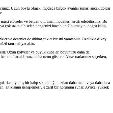
rabilirsiniz. Uzun boylu olmak, modada birçok avantaj sunar; ancak doğru
ı:
maxi elbiseler ve belden oturtmalı modelleri tercih edebilirsiniz. Bu
ya çok uzun elbiseler, dengenizi bozabilir. Unutmayın, doğru kalıp,
er ve desenler de dikkat çekici bir stil yaratabilir. Özellikle
dikey
ünüzü tamamlayacaktır.
österir. Uzun kolyeler ve büyük küpeler, boyunuzu daha da
tir hem de bacaklarınızı daha uzun gösterir. Aksesuarlarınızı seçerken,
rgularken, yanlış bir kalıp sizi olduğunuzdan daha uzun veya daha kısa
en, alt kısmın genişlemesiyle zarif bir görünüm sunar. Ayrıca, yüksek