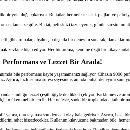
 bir yolculuğa çıkarıyor. Bu tatlar, her nefeste sıcak plajları ve palmiye 
 aroması tam size göre. Bu tat, nefesinizi tazeleyerek, günün stresini unu
cefil gibi aromalar, alışılmışın dışında bir deneyim sunarak, damaklarınızı 
mak zevkine hitap ediyor. Her bir aroma, kendine özgü bir hikaye anlatı
 Performans ve Lezzet Bir Arada!
lanımda bile performans kaybı yaşamamanızı sağlıyor. Cihazın 9000 puff k
iniz. Ayrıca, hızlı ısınma süresi sayesinde, anında buhar deneyimi sunu
da sunduğu lezzet çeşitliliğiyle de dikkat çekiyor. Farklı meyve aromal
 için mükemmel bir tercih. Her nefeste, sanki bir tropik adada tatlı bir
fif yapısı, onu taşıması son derece kolay hale getiriyor. Ayrıca, basit bi
ilerini rahat hissedecekler. Kullanım kılavuzuna bakmadan bile, hemen na
, kullanıcıların beklentilerini fazlasıyla karşılıyor. Bu cihaz, hem den