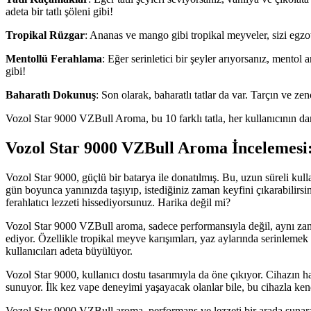
adeta bir tatlı şöleni gibi!
Tropikal Rüzgar
: Ananas ve mango gibi tropikal meyveler, sizi egzotik
Mentollü Ferahlama
: Eğer serinletici bir şeyler arıyorsanız, mentol
gibi!
Baharatlı Dokunuş
: Son olarak, baharatlı tatlar da var. Tarçın ve zen
Vozol Star 9000 VZBull Aroma, bu 10 farklı tatla, her kullanıcının da
Vozol Star 9000 VZBull Aroma İncelemesi:
Vozol Star 9000, güçlü bir batarya ile donatılmış. Bu, uzun süreli kul
gün boyunca yanınızda taşıyıp, istediğiniz zaman keyfini çıkarabilirs
ferahlatıcı lezzeti hissediyorsunuz. Harika değil mi?
Vozol Star 9000 VZBull aroma, sadece performansıyla değil, aynı zaman
ediyor. Özellikle tropikal meyve karışımları, yaz aylarında serinlemek
kullanıcıları adeta büyülüyor.
Vozol Star 9000, kullanıcı dostu tasarımıyla da öne çıkıyor. Cihazın ha
sunuyor. İlk kez vape deneyimi yaşayacak olanlar bile, bu cihazla kend
Vozol Star 9000 VZBull aroma, performans ve lezzeti bir arada sunarak