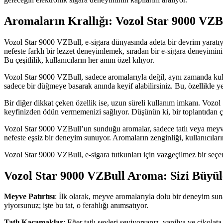
Aromaların Krallığı: Vozol Star 9000 VZBu
Vozol Star 9000 VZBull, e-sigara dünyasında adeta bir devrim yaratıyo
nefeste farklı bir lezzet deneyimlemek, sıradan bir e-sigara deneyimini
Bu çeşitlilik, kullanıcıların her anını özel kılıyor.
Vozol Star 9000 VZBull, sadece aromalarıyla değil, aynı zamanda kulla
sadece bir düğmeye basarak anında keyif alabilirsiniz. Bu, özellikle 
Bir diğer dikkat çeken özellik ise, uzun süreli kullanım imkanı. Vozo
keyfinizden ödün vermemenizi sağlıyor. Düşünün ki, bir toplantıdan çık
Vozol Star 9000 VZBull’un sunduğu aromalar, sadece tatlı veya meyvel
nefeste eşsiz bir deneyim sunuyor. Aromaların zenginliği, kullanıcılar
Vozol Star 9000 VZBull, e-sigara tutkunları için vazgeçilmez bir seç
Vozol Star 9000 VZBull Aroma: Sizi Büyül
Meyve Patırtısı
: İlk olarak, meyve aromalarıyla dolu bir deneyim suna
yiyorsunuz; işte bu tat, o ferahlığı anımsatıyor.
Tatlı Kaçamaklar
: Eğer tatlı şeyleri seviyorsanız, vanilya ve çikola