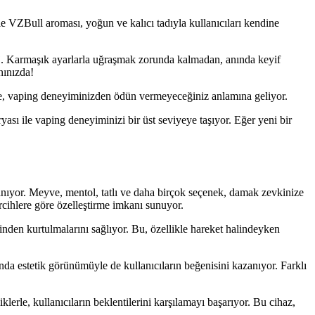
le VZBull aroması, yoğun ve kalıcı tadıyla kullanıcıları kendine
aj. Karmaşık ayarlarla uğraşmak zorunda kalmadan, anında keyif
nınızda!
bile, vaping deneyiminizden ödün vermeyeceğiniz anlamına geliyor.
ı ile vaping deneyiminizi bir üst seviyeye taşıyor. Eğer yeni bir
k tanıyor. Meyve, mentol, tatlı ve daha birçok seçenek, damak zevkinize
ercihlere göre özelleştirme imkanı sunuyor.
inden kurtulmalarını sağlıyor. Bu, özellikle hareket halindeyken
manda estetik görünümüyle de kullanıcıların beğenisini kazanıyor. Farklı
rle, kullanıcıların beklentilerini karşılamayı başarıyor. Bu cihaz,