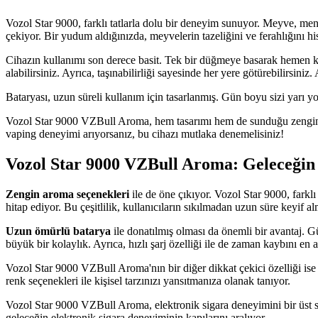
Vozol Star 9000, farklı tatlarla dolu bir deneyim sunuyor. Meyve, ment
çekiyor. Bir yudum aldığınızda, meyvelerin tazeliğini ve ferahlığını h
Cihazın kullanımı son derece basit. Tek bir düğmeye basarak hemen ku
alabilirsiniz. Ayrıca, taşınabilirliği sayesinde her yere götürebilirsin
Bataryası, uzun süreli kullanım için tasarlanmış. Gün boyu sizi yarı
Vozol Star 9000 VZBull Aroma, hem tasarımı hem de sunduğu zengin aro
vaping deneyimi arıyorsanız, bu cihazı mutlaka denemelisiniz!
Vozol Star 9000 VZBull Aroma: Geleceğin
Zengin aroma seçenekleri
ile de öne çıkıyor. Vozol Star 9000, farklı
hitap ediyor. Bu çeşitlilik, kullanıcıların sıkılmadan uzun süre keyif 
Uzun ömürlü batarya
ile donatılmış olması da önemli bir avantaj. G
büyük bir kolaylık. Ayrıca, hızlı şarj özelliği ile de zaman kaybını en a
Vozol Star 9000 VZBull Aroma'nın bir diğer dikkat çekici özelliği is
renk seçenekleri ile kişisel tarzınızı yansıtmanıza olanak tanıyor.
Vozol Star 9000 VZBull Aroma, elektronik sigara deneyimini bir üst se
geleceğin elektronik sigara deneyiminin kapılarını aralıyor.