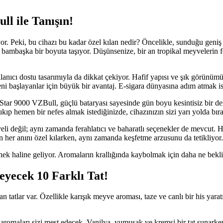
ll ile Tanışın!
r. Peki, bu cihazı bu kadar özel kılan nedir? Öncelikle, sunduğu geniş 
 bambaşka bir boyuta taşıyor. Düşünsenize, bir an tropikal meyvelerin fe
nıcı dostu tasarımıyla da dikkat çekiyor. Hafif yapısı ve şık görünümü,
yeni başlayanlar için büyük bir avantaj. E-sigara dünyasına adım atmak 
l Star 9000 VZBull, güçlü bataryası sayesinde gün boyu kesintisiz bir d
ıp hemen bir nefes almak istediğinizde, cihazınızın sizi yarı yolda bır
i değil; aynı zamanda ferahlatıcı ve baharatlı seçenekler de mevcut. He
ın her anını özel kılarken, aynı zamanda keşfetme arzusunu da tetikliyor.
enek haline geliyor. Aromaların krallığında kaybolmak için daha ne bek
eyecek 10 Farklı Tat!
n tatlar var. Özellikle karışık meyve aroması, taze ve canlı bir his yar
ta aromaları sizi mest edecek. Vanilya, yumuşak ve kremsi bir tat sunarke