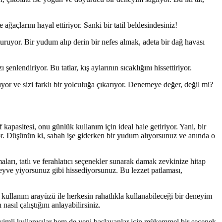
ağaçlarını hayal ettiriyor. Sanki bir tatil beldesindesiniz!
tturuyor. Bir yudum alıp derin bir nefes almak, adeta bir dağ havası
şenlendiriyor. Bu tatlar, kış aylarının sıcaklığını hissettiriyor.
yor ve sizi farklı bir yolculuğa çıkarıyor. Denemeye değer, değil mi?
apasitesi, onu günlük kullanım için ideal hale getiriyor. Yani, bir
yor. Düşünün ki, sabah işe giderken bir yudum alıyorsunuz ve anında o
arı, tatlı ve ferahlatıcı seçenekler sunarak damak zevkinize hitap
 meyve yiyorsunuz gibi hissediyorsunuz. Bu lezzet patlaması,
r kullanım arayüzü ile herkesin rahatlıkla kullanabileceği bir deneyim
sıl çalıştığını anlayabilirsiniz.
eyimli kullanıcılar hem de yeni başlayanlar için mükemmel bir seçenek.