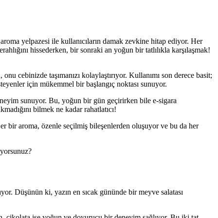
aroma yelpazesi ile kullanıcıların damak zevkine hitap ediyor. Her
rahlığını hissederken, bir sonraki an yoğun bir tatlılıkla karşılaşmak!
 onu cebinizde taşımanızı kolaylaştırıyor. Kullanımı son derece basit;
isteyenler için mükemmel bir başlangıç noktası sunuyor.
eneyim sunuyor. Bu, yoğun bir gün geçirirken bile e-sigara
akmadığını bilmek ne kadar rahatlatıcı!
r bir aroma, özenle seçilmiş bileşenlerden oluşuyor ve bu da her
liyorsunuz?
atıyor. Düşünün ki, yazın en sıcak gününde bir meyve salatası
n, çikolata ise yoğun ve doyurucu bir deneyim sağlıyor. Bu iki tat,