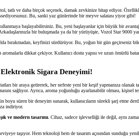
ol, tatlı ve daha birçok seçenek, damak zevkinize hitap ediyor. Özellik
issediyorsunuz. Bu, sanki yaz günlerinde bir meyve salatası yiyor gibi!
llanmaya başlayabilirsiniz. Bu, yeni başlayanlar için büyük bir avant
iz. Arkadaşlarınızla bir buluşmada ya da bir yürüyüşte, Vozol Star 9000 ya
 yolda bırakmadan, keyfinizi sürdürüyor. Bu, yoğun bir gün geçirseniz 
malarla dikkat çekiyor. Kullanıcı dostu yapısı ve uzun ömürlü bataryas
 Elektronik Sigara Deneyimi!
 tatları bir araya getirerek, her nefeste yeni bir keşif yapmanıza olana
almasını sağlıyor. Ayrıca, aroma yoğunluğu ayarlanabilir olması, kişisel t
ün boyu süren bir deneyim sunarak, kullanıcıların sürekli şarj etme derd
za indiriyor.
e
şık ve modern tasarımı
. Cihaz, sadece işlevselliği ile değil, aynı za
viyeye taşıyor. Hem teknoloji hem de tasarım açısından sunduğu yenilikle