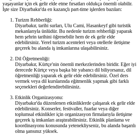
yaşayanlar için ek gelir elde etme fırsatları oldukça önemli olabilir.
İşte size Diyarbakır'da en kazançlı part-time işlerden bazıları:
Turizm Rehberliği:
Diyarbakır, tarihi surları, Ulu Cami, Hasankeyf gibi turistik
mekanlarıyla ünlüdür. Bu nedenle turizm rehberliği yaparak
hem şehrin tarihini öğrenebilir hem de ek gelir elde
edebilirsiniz. Yerel turizm acenteleri veya otellerle iletişime
geçerek bu alanda iş imkanlarına ulaşabilirsiniz.
Dil Öğretmenliği:
Diyarbakır, Kürtçe'nin önemli merkezlerinden biridir. Eğer iyi
derecede Kürtçe veya başka bir yabancı dil biliyorsanız, dil
öğretmenliği yaparak ek gelir elde edebilirsiniz. Özel ders
vermek veya dil kurslarında eğitmenlik yapmak gibi farklı
seçenekleri değerlendirebilirsiniz.
Etkinlik Organizasyonu:
Diyarbakır'da düzenlenen etkinliklerde çalışarak ek gelir elde
edebilirsiniz. Konserler, festivaller, fuarlar veya diğer
toplumsal etkinlikler için organizasyon firmalarıyla iletişime
geçerek iş imkanları araştırabilirsiniz. Etkinlik planlama ve
koordinasyonu konusunda yetenekliyseniz, bu alanda başarılı
olma şansınız yüksek.