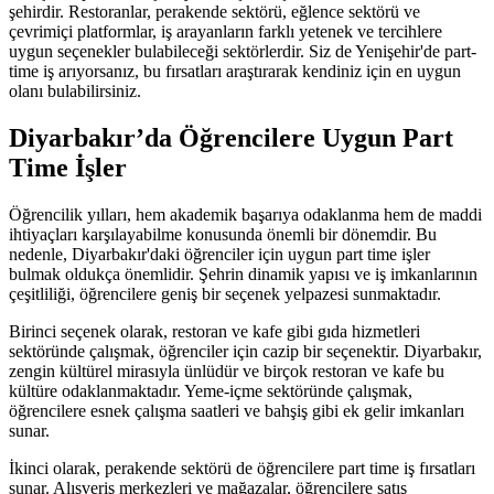
şehirdir. Restoranlar, perakende sektörü, eğlence sektörü ve
çevrimiçi platformlar, iş arayanların farklı yetenek ve tercihlere
uygun seçenekler bulabileceği sektörlerdir. Siz de Yenişehir'de part-
time iş arıyorsanız, bu fırsatları araştırarak kendiniz için en uygun
olanı bulabilirsiniz.
Diyarbakır’da Öğrencilere Uygun Part
Time İşler
Öğrencilik yılları, hem akademik başarıya odaklanma hem de maddi
ihtiyaçları karşılayabilme konusunda önemli bir dönemdir. Bu
nedenle, Diyarbakır'daki öğrenciler için uygun part time işler
bulmak oldukça önemlidir. Şehrin dinamik yapısı ve iş imkanlarının
çeşitliliği, öğrencilere geniş bir seçenek yelpazesi sunmaktadır.
Birinci seçenek olarak, restoran ve kafe gibi gıda hizmetleri
sektöründe çalışmak, öğrenciler için cazip bir seçenektir. Diyarbakır,
zengin kültürel mirasıyla ünlüdür ve birçok restoran ve kafe bu
kültüre odaklanmaktadır. Yeme-içme sektöründe çalışmak,
öğrencilere esnek çalışma saatleri ve bahşiş gibi ek gelir imkanları
sunar.
İkinci olarak, perakende sektörü de öğrencilere part time iş fırsatları
sunar. Alışveriş merkezleri ve mağazalar, öğrencilere satış