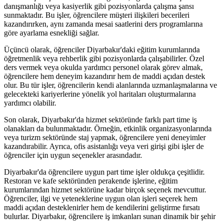
danışmanlığı veya kasiyerlik gibi pozisyonlarda çalışma şansı
sunmaktadır. Bu işler, öğrencilere müşteri ilişkileri becerileri
kazandırırken, aynı zamanda mesai saatlerini ders programlarına
göre ayarlama esnekliği sağlar.
Üçüncü olarak, öğrenciler Diyarbakır'daki eğitim kurumlarında
öğretmenlik veya rehberlik gibi pozisyonlarda çalışabilirler. Özel
ders vermek veya okulda yardımcı personel olarak görev almak,
öğrencilere hem deneyim kazandırır hem de maddi açıdan destek
olur. Bu tür işler, öğrencilerin kendi alanlarında uzmanlaşmalarına ve
gelecekteki kariyerlerine yönelik yol haritaları oluşturmalarına
yardımcı olabilir.
Son olarak, Diyarbakır'da hizmet sektöründe farklı part time iş
olanakları da bulunmaktadır. Örneğin, etkinlik organizasyonlarında
veya turizm sektöründe staj yapmak, öğrencilere yeni deneyimler
kazandırabilir. Ayrıca, ofis asistanlığı veya veri girişi gibi işler de
öğrenciler için uygun seçenekler arasındadır.
Diyarbakır'da öğrencilere uygun part time işler oldukça çeşitlidir.
Restoran ve kafe sektöründen perakende işlerine, eğitim
kurumlarından hizmet sektörüne kadar birçok seçenek mevcuttur.
Öğrenciler, ilgi ve yeteneklerine uygun olan işleri seçerek hem
maddi açıdan desteklenirler hem de kendilerini geliştirme fırsatı
bulurlar. Diyarbakır, öğrencilere iş imkanları sunan dinamik bir şehir