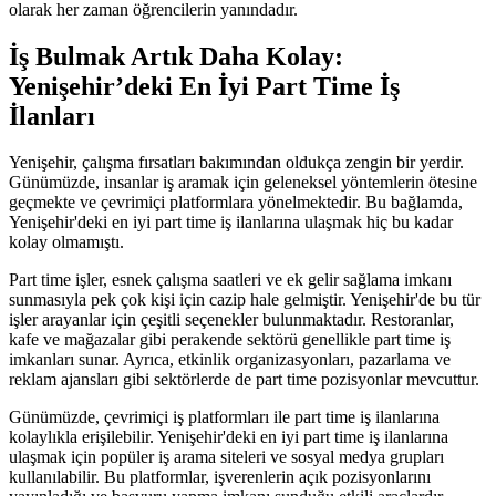
olarak her zaman öğrencilerin yanındadır.
İş Bulmak Artık Daha Kolay:
Yenişehir’deki En İyi Part Time İş
İlanları
Yenişehir, çalışma fırsatları bakımından oldukça zengin bir yerdir.
Günümüzde, insanlar iş aramak için geleneksel yöntemlerin ötesine
geçmekte ve çevrimiçi platformlara yönelmektedir. Bu bağlamda,
Yenişehir'deki en iyi part time iş ilanlarına ulaşmak hiç bu kadar
kolay olmamıştı.
Part time işler, esnek çalışma saatleri ve ek gelir sağlama imkanı
sunmasıyla pek çok kişi için cazip hale gelmiştir. Yenişehir'de bu tür
işler arayanlar için çeşitli seçenekler bulunmaktadır. Restoranlar,
kafe ve mağazalar gibi perakende sektörü genellikle part time iş
imkanları sunar. Ayrıca, etkinlik organizasyonları, pazarlama ve
reklam ajansları gibi sektörlerde de part time pozisyonlar mevcuttur.
Günümüzde, çevrimiçi iş platformları ile part time iş ilanlarına
kolaylıkla erişilebilir. Yenişehir'deki en iyi part time iş ilanlarına
ulaşmak için popüler iş arama siteleri ve sosyal medya grupları
kullanılabilir. Bu platformlar, işverenlerin açık pozisyonlarını