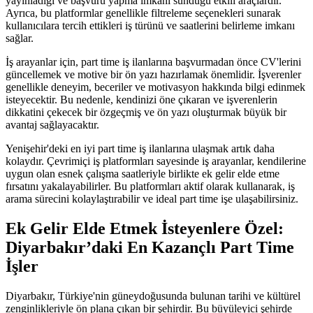
yayınladığı ve başvuru yapma imkanı sunduğu etkili araçlardır.
Ayrıca, bu platformlar genellikle filtreleme seçenekleri sunarak
kullanıcılara tercih ettikleri iş türünü ve saatlerini belirleme imkanı
sağlar.
İş arayanlar için, part time iş ilanlarına başvurmadan önce CV'lerini
güncellemek ve motive bir ön yazı hazırlamak önemlidir. İşverenler
genellikle deneyim, beceriler ve motivasyon hakkında bilgi edinmek
isteyecektir. Bu nedenle, kendinizi öne çıkaran ve işverenlerin
dikkatini çekecek bir özgeçmiş ve ön yazı oluşturmak büyük bir
avantaj sağlayacaktır.
Yenişehir'deki en iyi part time iş ilanlarına ulaşmak artık daha
kolaydır. Çevrimiçi iş platformları sayesinde iş arayanlar, kendilerine
uygun olan esnek çalışma saatleriyle birlikte ek gelir elde etme
fırsatını yakalayabilirler. Bu platformları aktif olarak kullanarak, iş
arama sürecini kolaylaştırabilir ve ideal part time işe ulaşabilirsiniz.
Ek Gelir Elde Etmek İsteyenlere Özel:
Diyarbakır’daki En Kazançlı Part Time
İşler
Diyarbakır, Türkiye'nin güneydoğusunda bulunan tarihi ve kültürel
zenginlikleriyle ön plana çıkan bir şehirdir. Bu büyüleyici şehirde