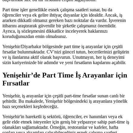
Part time işler genellikle esnek çalışma saatleri sunar, bu da
öğrenciler veya ek gelire ihtiyaç duyanlar için idealdir. Ancak, iş
ararken dikkatli olmanız gereken bazı noktalar da vardır. İşverenin
itibarını araştırarak güvenilir bir şirketle çalışmanız önemlidir.
Ayrıca, iş sözleşmesini dikkatlice inceleyerek haklarınızı
koruduğunuzdan emin olmalısınız.
Yenişehir/Diyarbakır bölgesinde part time iş arayanlar için çeşitli
fırsatlar bulunmaktadır. CV'nizi güncel tutun, becerilerinizi geliştirin
ve iş ilanlarına aktif olarak başvurun. Unutmayın, her iş deneyimi
sizin kariyerinizde bir adımdır ve yeni fırsatların kapılarını açabilir.
Yenişehir’de Part Time İş Arayanlar için
Fırsatlar
Yenişehir, iş arayanlar için çeşitli part-time fırsatlar sunan canlı bir
şehirdir. Bu makalede, Yenişehir bölgesindeki iş arayanlara yönelik
bazı seçenekleri keşfedeceğiz.
Yenişehir'in hareketli iş sektörü, öğrenciler, ev hanımları veya ek
gelir elde etmek isteyenler için geniş bir yelpazeye sahip part-time iş
olanakları sağlamaktadır. Örneğin, restoranlar ve kafeler, hafta
sonları veya akşamları çalışabileceğiniz esnek çalışma saatleri