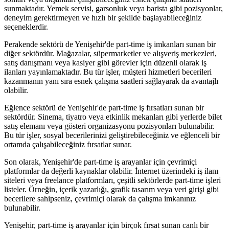
sunmaktadır. Yemek servisi, garsonluk veya barista gibi pozisyonlar,
deneyim gerektirmeyen ve hızlı bir şekilde başlayabileceğiniz
seçeneklerdir.
Perakende sektörü de Yenişehir'de part-time iş imkanları sunan bir
diğer sektördür. Mağazalar, süpermarketler ve alışveriş merkezleri,
satış danışmanı veya kasiyer gibi görevler için düzenli olarak iş
ilanları yayınlamaktadır. Bu tür işler, müşteri hizmetleri becerileri
kazanmanın yanı sıra esnek çalışma saatleri sağlayarak da avantajlı
olabilir.
Eğlence sektörü de Yenişehir'de part-time iş fırsatları sunan bir
sektördür. Sinema, tiyatro veya etkinlik mekanları gibi yerlerde bilet
satış elemanı veya gösteri organizasyonu pozisyonları bulunabilir.
Bu tür işler, sosyal becerilerinizi geliştirebileceğiniz ve eğlenceli bir
ortamda çalışabileceğiniz fırsatlar sunar.
Son olarak, Yenişehir'de part-time iş arayanlar için çevrimiçi
platformlar da değerli kaynaklar olabilir. İnternet üzerindeki iş ilanı
siteleri veya freelance platformları, çeşitli sektörlerde part-time işleri
listeler. Örneğin, içerik yazarlığı, grafik tasarım veya veri girişi gibi
becerilere sahipseniz, çevrimiçi olarak da çalışma imkanınız
bulunabilir.
Yenişehir, part-time iş arayanlar için birçok fırsat sunan canlı bir