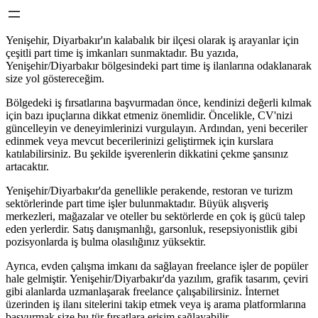
Yenişehir, Diyarbakır'ın kalabalık bir ilçesi olarak iş arayanlar için
çeşitli part time iş imkanları sunmaktadır. Bu yazıda,
Yenişehir/Diyarbakır bölgesindeki part time iş ilanlarına odaklanarak
size yol göstereceğim.
Bölgedeki iş fırsatlarına başvurmadan önce, kendinizi değerli kılmak
için bazı ipuçlarına dikkat etmeniz önemlidir. Öncelikle, CV'nizi
güncelleyin ve deneyimlerinizi vurgulayın. Ardından, yeni beceriler
edinmek veya mevcut becerilerinizi geliştirmek için kurslara
katılabilirsiniz. Bu şekilde işverenlerin dikkatini çekme şansınız
artacaktır.
Yenişehir/Diyarbakır'da genellikle perakende, restoran ve turizm
sektörlerinde part time işler bulunmaktadır. Büyük alışveriş
merkezleri, mağazalar ve oteller bu sektörlerde en çok iş gücü talep
eden yerlerdir. Satış danışmanlığı, garsonluk, resepsiyonistlik gibi
pozisyonlarda iş bulma olasılığınız yüksektir.
Ayrıca, evden çalışma imkanı da sağlayan freelance işler de popüler
hale gelmiştir. Yenişehir/Diyarbakır'da yazılım, grafik tasarım, çeviri
gibi alanlarda uzmanlaşarak freelance çalışabilirsiniz. İnternet
üzerinden iş ilanı sitelerini takip etmek veya iş arama platformlarına
başvurmak size bu tür fırsatlara erişim sağlayabilir.