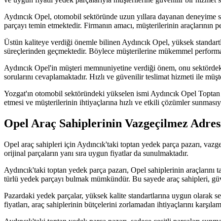
Aydıncık Opel, otomobil sektöründe uzun yıllara dayanan deneyime sah
parçayı temin etmektedir. Firmanın amacı, müşterilerinin araçlarının p
Üstün kaliteye verdiği önemle bilinen Aydıncık Opel, yüksek standartlar
süreçlerinden geçmektedir. Böylece müşterilerine mükemmel perform
Aydıncık Opel'in müşteri memnuniyetine verdiği önem, onu sektördeki 
sorularını cevaplamaktadır. Hızlı ve güvenilir teslimat hizmeti ile müşt
Yozgat'ın otomobil sektöründeki yükselen ismi Aydıncık Opel Toptan Ye
etmesi ve müşterilerinin ihtiyaçlarına hızlı ve etkili çözümler sunması
Opel Araç Sahiplerinin Vazgeçilmez Adres
Opel araç sahipleri için Aydıncık'taki toptan yedek parça pazarı, vazg
orijinal parçaların yanı sıra uygun fiyatlar da sunulmaktadır.
Aydıncık'taki toptan yedek parça pazarı, Opel sahiplerinin araçlarını 
türlü yedek parçayı bulmak mümkündür. Bu sayede araç sahipleri, güveni
Pazardaki yedek parçalar, yüksek kalite standartlarına uygun olarak seç
fiyatları, araç sahiplerinin bütçelerini zorlamadan ihtiyaçlarını karşılam