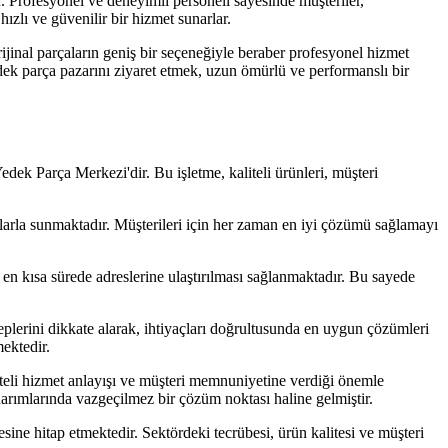
. Profesyonel ve deneyimli personeli sayesinde müşteriler,
ızlı ve güvenilir bir hizmet sunarlar.
Orijinal parçaların geniş bir seçeneğiyle beraber profesyonel hizmet
dek parça pazarını ziyaret etmek, uzun ömürlü ve performanslı bir
ek Parça Merkezi'dir. Bu işletme, kaliteli ürünleri, müşteri
atlarla sunmaktadır. Müşterileri için her zaman en iyi çözümü sağlamayı
n en kısa sürede adreslerine ulaştırılması sağlanmaktadır. Bu sayede
plerini dikkate alarak, ihtiyaçları doğrultusunda en uygun çözümleri
ektedir.
iteli hizmet anlayışı ve müşteri memnuniyetine verdiği önemle
arımlarında vazgeçilmez bir çözüm noktası haline gelmiştir.
sine hitap etmektedir. Sektördeki tecrübesi, ürün kalitesi ve müşteri