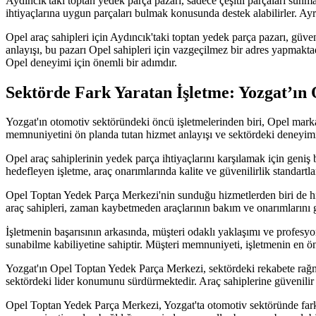
Aydıncık'taki toptan yedek parça pazarı, sadece çeşitli parçaları sun
ihtiyaçlarına uygun parçaları bulmak konusunda destek alabilirler. Ayrı
Opel araç sahipleri için Aydıncık'taki toptan yedek parça pazarı, güveni
anlayışı, bu pazarı Opel sahipleri için vazgeçilmez bir adres yapmakt
Opel deneyimi için önemli bir adımdır.
Sektörde Fark Yaratan İşletme: Yozgat’ın
Yozgat'ın otomotiv sektöründeki öncü işletmelerinden biri, Opel marka
memnuniyetini ön planda tutan hizmet anlayışı ve sektördeki deneyimi
Opel araç sahiplerinin yedek parça ihtiyaçlarını karşılamak için geniş
hedefleyen işletme, araç onarımlarında kalite ve güvenilirlik standartl
Opel Toptan Yedek Parça Merkezi'nin sunduğu hizmetlerden biri de hızlı 
araç sahipleri, zaman kaybetmeden araçlarının bakım ve onarımlarını g
İşletmenin başarısının arkasında, müşteri odaklı yaklaşımı ve profesy
sunabilme kabiliyetine sahiptir. Müşteri memnuniyeti, işletmenin en ön
Yozgat'ın Opel Toptan Yedek Parça Merkezi, sektördeki rekabete rağmen
sektördeki lider konumunu sürdürmektedir. Araç sahiplerine güvenilir 
Opel Toptan Yedek Parça Merkezi, Yozgat'ta otomotiv sektöründe fark ya