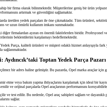
ip bir firma olarak bilinmektedir. Müşterilerine geniş bir ürün yelpaz
erformansını artırmak ve güvenliğini sağlamaktır.
da üretilen yedek parçaları ile öne çıkmaktadır. Tüm ürünleri, sektörün 
ans ve uzun ömürlü kullanım imkanı sunmaktadır.
diğer firmalardan ayıran en önemli faktörlerden biridir. Profesyonel v
erilerinin beklentilerini karşılamayı hedeflemektedir.
dek Parça, kaliteli ürünleri ve müşteri odaklı hizmet anlayışıyla fark y
yla sağlanmaktadır.
i: Aydıncık’taki Toptan Yedek Parça Pazarı
eçilmez bir adres haline gelmiştir. Bu pazarda, Opel marka araçlar için 
tamir etme veya bakım yapma ihtiyaçlarını karşılamak için ideal bir kayn
lir ve orijinal parçalarla Opel araçlarının performansını koruyabilirle
ilir ve test edilir. Bu nedenle, Opel araç sahipleri sağlam ve dayanıklı
alarını sağlar.