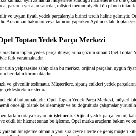
makla kalmaz, aynı zamanda müşterilere sunduğu hizmetlerle de öne çıkar
ca, pazarda yer alan satıcılar, müşteri memnuniyetini ön planda tutarak h
lir ve uygun fiyatlı yedek parçalarıyla birinci tercih haline gelmiştir. 
adır. Aracınızın bakımını veya tamirini yaparken Aydıncık'taki toptan ye
 Opel Toptan Yedek Parça Merkezi
 araçların toptan yedek parça ihtiyaçlarına çözüm sunan Opel Toptan Yed
yle fark yaratmaktadır.
 bir ürün yelpazesine sahip olan bu merkez, orijinal parçaları uygun fiy
arını her daim korumaktadır.
ve güvenilir teslimattır. Müşterilere, sipariş ettikleri yedek parçaları
erçekleştirebilmektedir.
onel ekibi bulunmaktadır. Opel Toptan Yedek Parça Merkezi, müşteri tale
emli önceliği olarak belirlenmiştir ve bu doğrultuda çalışmalar yürütülm
 farkını ortaya koyan bir işletmedir. Orijinal yedek parça temini, kal
ve etkili bir hizmet sunan bu işletme, Opel marka araçların bakım ve on
ratan bir işletme olmanın yanı sıra çevre illerde de geniş müşteri kitle