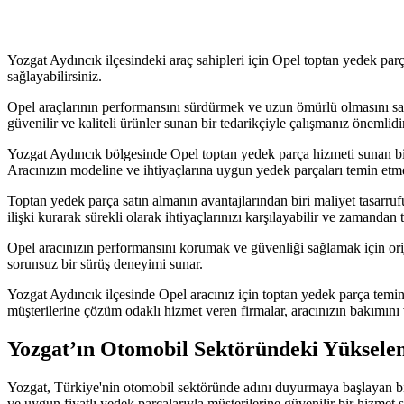
Yozgat Aydıncık ilçesindeki araç sahipleri için Opel toptan yedek parç
sağlayabilirsiniz.
Opel araçlarının performansını sürdürmek ve uzun ömürlü olmasını sağ
güvenilir ve kaliteli ürünler sunan bir tedarikçiyle çalışmanız önemlidir
Yozgat Aydıncık bölgesinde Opel toptan yedek parça hizmeti sunan birç
Aracınızın modeline ve ihtiyaçlarına uygun yedek parçaları temin etmek 
Toptan yedek parça satın almanın avantajlarından biri maliyet tasarruf
ilişki kurarak sürekli olarak ihtiyaçlarınızı karşılayabilir ve zamandan t
Opel aracınızın performansını korumak ve güvenliği sağlamak için orijin
sorunsuz bir sürüş deneyimi sunar.
Yozgat Aydıncık ilçesinde Opel aracınız için toptan yedek parça temin e
müşterilerine çözüm odaklı hizmet veren firmalar, aracınızın bakımını 
Yozgat’ın Otomobil Sektöründeki Yükselen
Yozgat, Türkiye'nin otomobil sektöründe adını duyurmaya başlayan bir 
ve uygun fiyatlı yedek parçalarıyla müşterilerine güvenilir bir hizmet 