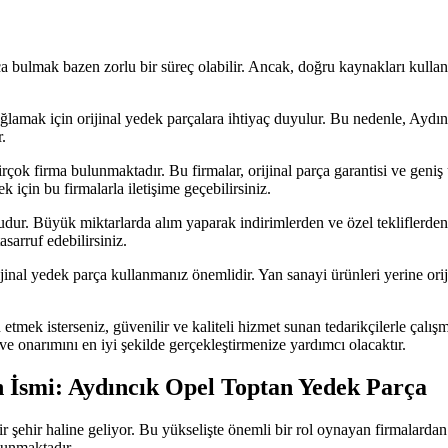
a bulmak bazen zorlu bir süreç olabilir. Ancak, doğru kaynakları kullana
lamak için orijinal yedek parçalara ihtiyaç duyulur. Bu nedenle, Aydınc
.
ok firma bulunmaktadır. Bu firmalar, orijinal parça garantisi ve geniş 
için bu firmalarla iletişime geçebilirsiniz.
udur. Büyük miktarlarda alım yaparak indirimlerden ve özel tekliflerden 
asarruf edebilirsiniz.
al yedek parça kullanmanız önemlidir. Yan sanayi ürünleri yerine orijinal
tmek isterseniz, güvenilir ve kaliteli hizmet sunan tedarikçilerle çalışm
ve onarımını en iyi şekilde gerçekleştirmenize yardımcı olacaktır.
 İsmi: Aydıncık Opel Toptan Yedek Parça
şehir haline geliyor. Bu yükselişte önemli bir rol oynayan firmalardan
sunmaktadır.