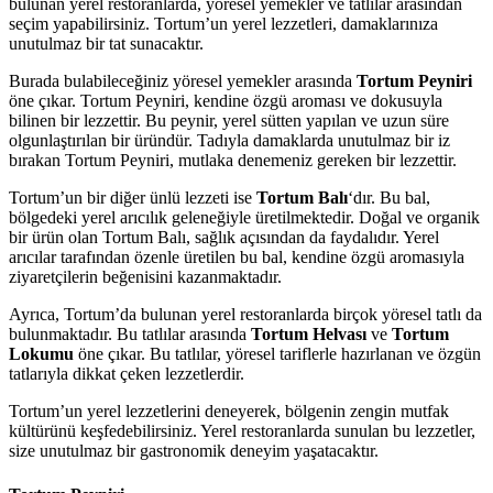
bulunan yerel restoranlarda, yöresel yemekler ve tatlılar arasından
seçim yapabilirsiniz. Tortum’un yerel lezzetleri, damaklarınıza
unutulmaz bir tat sunacaktır.
Burada bulabileceğiniz yöresel yemekler arasında
Tortum Peyniri
öne çıkar. Tortum Peyniri, kendine özgü aroması ve dokusuyla
bilinen bir lezzettir. Bu peynir, yerel sütten yapılan ve uzun süre
olgunlaştırılan bir üründür. Tadıyla damaklarda unutulmaz bir iz
bırakan Tortum Peyniri, mutlaka denemeniz gereken bir lezzettir.
Tortum’un bir diğer ünlü lezzeti ise
Tortum Balı
‘dır. Bu bal,
bölgedeki yerel arıcılık geleneğiyle üretilmektedir. Doğal ve organik
bir ürün olan Tortum Balı, sağlık açısından da faydalıdır. Yerel
arıcılar tarafından özenle üretilen bu bal, kendine özgü aromasıyla
ziyaretçilerin beğenisini kazanmaktadır.
Ayrıca, Tortum’da bulunan yerel restoranlarda birçok yöresel tatlı da
bulunmaktadır. Bu tatlılar arasında
Tortum Helvası
ve
Tortum
Lokumu
öne çıkar. Bu tatlılar, yöresel tariflerle hazırlanan ve özgün
tatlarıyla dikkat çeken lezzetlerdir.
Tortum’un yerel lezzetlerini deneyerek, bölgenin zengin mutfak
kültürünü keşfedebilirsiniz. Yerel restoranlarda sunulan bu lezzetler,
size unutulmaz bir gastronomik deneyim yaşatacaktır.