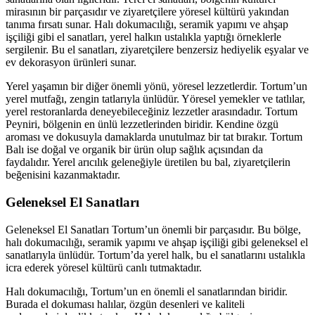
mirasının bir parçasıdır ve ziyaretçilere yöresel kültürü yakından
tanıma fırsatı sunar. Halı dokumacılığı, seramik yapımı ve ahşap
işçiliği gibi el sanatları, yerel halkın ustalıkla yaptığı örneklerle
sergilenir. Bu el sanatları, ziyaretçilere benzersiz hediyelik eşyalar ve
ev dekorasyon ürünleri sunar.
Yerel yaşamın bir diğer önemli yönü, yöresel lezzetlerdir. Tortum’un
yerel mutfağı, zengin tatlarıyla ünlüdür. Yöresel yemekler ve tatlılar,
yerel restoranlarda deneyebileceğiniz lezzetler arasındadır. Tortum
Peyniri, bölgenin en ünlü lezzetlerinden biridir. Kendine özgü
aroması ve dokusuyla damaklarda unutulmaz bir tat bırakır. Tortum
Balı ise doğal ve organik bir ürün olup sağlık açısından da
faydalıdır. Yerel arıcılık geleneğiyle üretilen bu bal, ziyaretçilerin
beğenisini kazanmaktadır.
Geleneksel El Sanatları
Geleneksel El Sanatları Tortum’un önemli bir parçasıdır. Bu bölge,
halı dokumacılığı, seramik yapımı ve ahşap işçiliği gibi geleneksel el
sanatlarıyla ünlüdür. Tortum’da yerel halk, bu el sanatlarını ustalıkla
icra ederek yöresel kültürü canlı tutmaktadır.
Halı dokumacılığı, Tortum’un en önemli el sanatlarından biridir.
Burada el dokuması halılar, özgün desenleri ve kaliteli