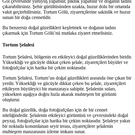
Göl çevresinde yürüyüş yapabilir, piknik yapabilir ve doğanın tadını
çıkarabilirsiniz. Şehir gürültüsünden uzakta, huzur dolu bir ortamda
vakit geçirebilirsiniz. Tortum Gölü, ziyaretçilerine sakinlik ve huzur
sunan bir doğa cennetidir.
Bu benzersiz doğal güzellikleri keşfetmek ve doğanın tadını
çıkarmak için Tortum Gölü’nü mutlaka ziyaret etmelisiniz.
Tortum Şelalesi
Tortum Şelalesi, bölgenin en etkileyici doğal güzelliklerinden biridir.
Yüksekliği ve gücüyle dikkat çeken şelale, ziyaretçileri büyüler ve
fotoğrafçılar için harika bir çekim noktasıdır.
Tortum Şelalesi, Tortum’un doğal güzellikleri arasında öne çıkan bir
yerdir. Yüksekliği ve gücüyle dikkat çeken bu şelale, ziyaretçileri
etkileyen büyüleyici bir manzaraya sahiptir. Şelalenin suları,
yüksekten aşağıya doğru hızla akarak muhteşem bir görüntü
oluşturur.
Bu doğal güzellik, doğa fotoğrafçıları için de bir cennet
niteliğindedir. Şelalenin etkileyici görüntüsü ve çevresindeki doğal
peyzaj, fotoğrafçılar için harika bir çekim noktasıdır. Şelaleye yakın
bir noktada konumlanan seyir terası, ziyaretçilere şelalenin
muhteşem manzarasını izleme imkanı sunar.