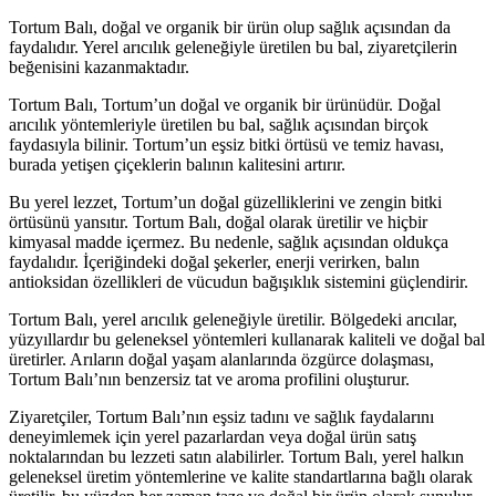
Tortum Balı, doğal ve organik bir ürün olup sağlık açısından da
faydalıdır. Yerel arıcılık geleneğiyle üretilen bu bal, ziyaretçilerin
beğenisini kazanmaktadır.
Tortum Balı, Tortum’un doğal ve organik bir ürünüdür. Doğal
arıcılık yöntemleriyle üretilen bu bal, sağlık açısından birçok
faydasıyla bilinir. Tortum’un eşsiz bitki örtüsü ve temiz havası,
burada yetişen çiçeklerin balının kalitesini artırır.
Bu yerel lezzet, Tortum’un doğal güzelliklerini ve zengin bitki
örtüsünü yansıtır. Tortum Balı, doğal olarak üretilir ve hiçbir
kimyasal madde içermez. Bu nedenle, sağlık açısından oldukça
faydalıdır. İçeriğindeki doğal şekerler, enerji verirken, balın
antioksidan özellikleri de vücudun bağışıklık sistemini güçlendirir.
Tortum Balı, yerel arıcılık geleneğiyle üretilir. Bölgedeki arıcılar,
yüzyıllardır bu geleneksel yöntemleri kullanarak kaliteli ve doğal bal
üretirler. Arıların doğal yaşam alanlarında özgürce dolaşması,
Tortum Balı’nın benzersiz tat ve aroma profilini oluşturur.
Ziyaretçiler, Tortum Balı’nın eşsiz tadını ve sağlık faydalarını
deneyimlemek için yerel pazarlardan veya doğal ürün satış
noktalarından bu lezzeti satın alabilirler. Tortum Balı, yerel halkın
geleneksel üretim yöntemlerine ve kalite standartlarına bağlı olarak