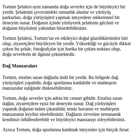
Tortum Şelalesi aynı zamanda doğa severler için de büyüleyici bir
yerdir. Şelalenin çevresindeki ormanlık alanlar ve yürüyüş
parkurları, doğa yürüyüşleri yapmak isteyenlere mükemmel bir
deneyim sunar. Doğanın içinde yürüyerek şelalenin gücünü ve
doğanın büyüsünü yakından hissedebilirsiniz.
Tortum Şelalesi, Tortum’un en etkileyici doğal güzelliklerinden biri
olup, ziyaretçileri büyüleyen bir yerdir. Yüksekliği ve gücüyle dikkat
çeken bu şelale, fotoğrafçılar için harika bir çekim noktası olup,
doğa severlerin de ilgisini çekmektedir.
Dağ Manzaraları
Tortum, etrafını saran dağlarla ünlü bir yerdir. Bu bölgede dağ
yürüyüşleri yapabilir, doğa sporlarına katılabilir ve muhteşem
manzaralar eşliğinde dinlenebilirsiniz.
Tortum, doğa severler için adeta bir cennet gibidir. Etrafını saran
dağlar, ziyaretçilere eşsiz bir deneyim sunar. Dağ yürüyüşleri
yaparak doğanın tadını çıkarabilir, temiz havanın ve muhteşem
manzaranın keyfini sürebilirsiniz. Dağların zirvesine tırmanarak
kendinizi ödüllendirebilir ve büyüleyici manzarayı izleyebilirsiniz.
Ayrıca Tortum, doğa sporlarına katılmak isteyenler için birçok fırsat