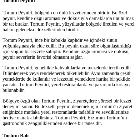
Tortum Peyniri
Tortum Peyniri, bölgenin en ünlü lezzetlerinden biridir. Bu özel
peynir, kendine özgü aroması ve dokusuyla damaklarda unutulmaz
bir tat bırakır. Tortum Peyniri, yüzyıllardır bölgede üretilen ve yerel
halkın geleneksel lezzetlerinden biridir.
Tortum Peyniri, ince bir kabukla kaplıdır ve içindeki sütün
yoğunlaşmasıyla elde edilir. Bu peynir, uzun süre olgunlaştırıldığı
için yoğun bir lezzete sahiptir. Kendine özgü aroması ve dokusu,
peynir severlerin favorisi olmasını sağlar.
Tortum Peyniri, genellikle kahvaltılarda ve mezelerde tercih edilir.
Dilimlenerek veya rendelenerek tüketilebilir. Aynı zamanda çeşitli
yemeklerde de kullanılır ve lezzetini yemeklere harika bir şekilde
yansıtır. Tortum Peyniri, yerel restoranlarda ve pazarlarda kolayca
bulunabilir.
Bölgeye özgü olan Tortum Peyniri, ziyaretçilere yöresel bir lezzet
deneyimi sunar. Bu lezzetli peyniri denemek için Tortum’u ziyaret
ettiğinizde mutlaka yerel restoranlarda tadabilir ve sevdiklerinize
hediye olarak alabilirsiniz. Tortum Peyniri, Erzurum Tortum’un
gastronomik zenginliklerinden sadece bir tanesidir.
Tortum Balı