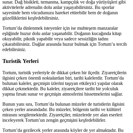
sunar. Dağ bisikleti, tırmanma, kampçılık ve doğa yürüyüşleri gibi
aktivitelerle adrenalin dolu anlar yaşayabilirsiniz. Bu sporlar
sayesinde hem vücudunuzu hareket ettirebilir hem de doğanın
güzelliklerini keşfedebilirsiniz.
Tortum’da dinlenmek isteyenler için ise muhteşem manzaralar
eşliğinde huzur dolu anlar yaşanabilir. Doğanın kucağında kitap
okuyabilir, piknik yapabilir veya sadece sessizliğin tadını
çıkarabilirsiniz. Dağlar arasında huzur bulmak için Tortum’u tercih
edebilirsiniz.
Turistik Yerleri
Tortum, turistik yerleriyle de dikkat çeken bir ilçedir. Ziyaretçilerin
ilgisini çeken önemli noktalardan biri, tarihi kalelerdir. Tortum’da
bulunan kaleler, geçmişin izlerini taşıyan etkileyici yapılar olarak
dikkat çekmektedir. Bu kaleler, ziyaretçilere tarihi bir yolculuk
yapma fırsatı sunar ve geçmişin atmosferini hissetmelerini sağlar.
Bunun yanı sıra, Tortum’da bulunan müzeler de turistlerin ilgisini
çeken yerler arasındadır. Bu müzeler, bölgenin tarihi ve kültürel
mirasını sergilemektedir. Ziyaretçiler, müzelerde yer alan eserleri
inceleyerek Tortum’un zengin geçmişini keşfedebilirler.
Tortum’da gezilecek yerler arasında köyler de yer almaktadır. Bu