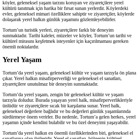
köyler, geleneksel yaşam tarzını koruyan ve ziyaretçilere yerel
kültürü tanıtmak için harika bir fırsat sunan yerlerdir. Köylerdeki
evler, geleneksel mimari özelliklere sahiptir ve ziyaretçiler, köylerde
dolaşarak yerel halkın günlük yaşamını gözlemleyebilirler.
Tortum’un turistik yerleri, ziyaretçilere farklı bir deneyim
sunmaktadır. Tarihi kaleler, müzeler ve köyler, Tortum’un tarihi ve
kültürel mirasını keşfetmek isteyenler için kaçırılmaması gereken
önemli noktalardır.
Yerel Yaşam
Tortum’da yerel yaşam, geleneksel kültür ve yaşam tarzıyla ön plana
çıkar. Yerel halkın misafirperverliği ve geleneksel el sanatları,
ziyaretçilere unutulmaz bir deneyim sunmaktadır.
Tortum’da yerel yaşam, zengin bir geleneksel kültür ve yaşam
tarzıyla doludur. Burada yaşayan yerel halk, misafirperverlikleriyle
ünlüdür ve ziyaretçilere sıcak bir karşılama sunar. Yerel halk,
geleneksel değerlere bağlıdır ve bu değerleri günlük yaşamlarında
sürdürmeye önem verirler. Bu nedenle, Tortum’a gelen herkes, yerel
yaşamın içinde kendini bulabilir ve bu özel deneyimi yaşayabilir.
Tortum’da yerel halkın en önemli özelliklerinden biri, geleneksel el
sanatlarına olan ilgileridir. Yerel el sanatları, bölgenin kültürel