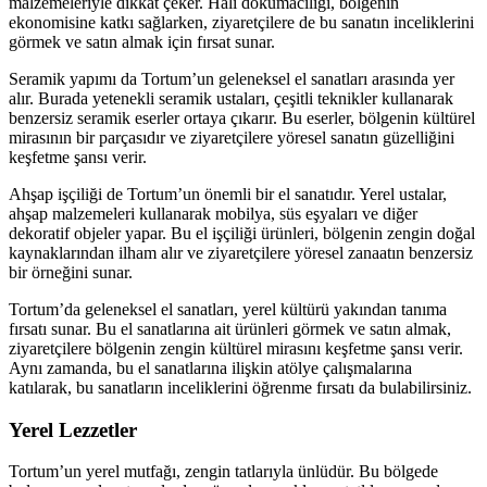
malzemeleriyle dikkat çeker. Halı dokumacılığı, bölgenin
ekonomisine katkı sağlarken, ziyaretçilere de bu sanatın inceliklerini
görmek ve satın almak için fırsat sunar.
Seramik yapımı da Tortum’un geleneksel el sanatları arasında yer
alır. Burada yetenekli seramik ustaları, çeşitli teknikler kullanarak
benzersiz seramik eserler ortaya çıkarır. Bu eserler, bölgenin kültürel
mirasının bir parçasıdır ve ziyaretçilere yöresel sanatın güzelliğini
keşfetme şansı verir.
Ahşap işçiliği de Tortum’un önemli bir el sanatıdır. Yerel ustalar,
ahşap malzemeleri kullanarak mobilya, süs eşyaları ve diğer
dekoratif objeler yapar. Bu el işçiliği ürünleri, bölgenin zengin doğal
kaynaklarından ilham alır ve ziyaretçilere yöresel zanaatın benzersiz
bir örneğini sunar.
Tortum’da geleneksel el sanatları, yerel kültürü yakından tanıma
fırsatı sunar. Bu el sanatlarına ait ürünleri görmek ve satın almak,
ziyaretçilere bölgenin zengin kültürel mirasını keşfetme şansı verir.
Aynı zamanda, bu el sanatlarına ilişkin atölye çalışmalarına
katılarak, bu sanatların inceliklerini öğrenme fırsatı da bulabilirsiniz.
Yerel Lezzetler
Tortum’un yerel mutfağı, zengin tatlarıyla ünlüdür. Bu bölgede