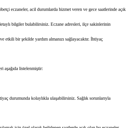
betçi eczaneler, acil durumlarda hizmet veren ve gece saatlerinde açık
aylı bilgiler bulabilirsiniz. Eczane adresleri, ilçe sakinlerinin
 ve etkili bir şekilde yardım almanızı sağlayacaktır. İhtiyaç
i aşağıda listelenmiştir:
htiyaç durumunda kolaylıkla ulaşabilirsiniz. Sağlık sorunlarıyla
rşılamak için özel olarak belirlenen saatlerde açık olan bu eczaneler,