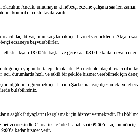
cı olacaktır. Ancak, unutmayın ki nöbetçi eczane çalışma saatleri zaman 
ilerini kontrol etmekte fayda vardır.
ın acil ilaç ihtiyaçlarını karşılamak için hizmet vermektedir. Akşam saat
nöbetçi eczaneye başvurabilirler.
nellikle akşam 18:00’de başlar ve gece saat 08:00’e kadar devam eder. Bu 
 olduğu için yoğun bir talep almaktadır. Bu nedenle, ilaç ihtiyacı olan
, acil durumlarda hızlı ve etkili bir şekilde hizmet verebilmek için dene
im bilgilerini öğrenmek için Isparta Şarkikaraağaç ilçesindeki yerel ecza
erde bulabilirsiniz.
arın sağlık ihtiyaçlarını karşılamak için hizmet vermektedir. Bu bölümde
izmet vermektedir. Cumartesi günleri sabah saat 09:00’da açılan nöbetçi
19:00’a kadar hizmet verir.