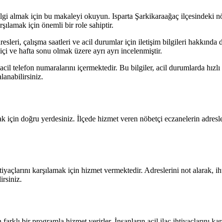
lgi almak için bu makaleyi okuyun. Isparta Şarkikaraağaç ilçesindeki nö
rşılamak için önemli bir role sahiptir.
eri, çalışma saatleri ve acil durumlar için iletişim bilgileri hakkında det
a içi ve hafta sonu olmak üzere ayrı ayrı incelenmiştir.
e acil telefon numaralarını içermektedir. Bu bilgiler, acil durumlarda hızlı
anabilirsiniz.
k için doğru yerdesiniz. İlçede hizmet veren nöbetçi eczanelerin adresler
tiyaçlarını karşılamak için hizmet vermektedir. Adreslerini not alarak, i
irsiniz.
arklı bir programla hizmet verirler. İnsanların acil ilaç ihtiyaçlarını ka