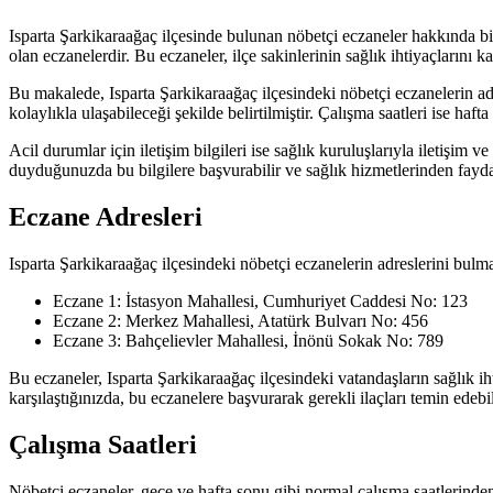
Isparta Şarkikaraağaç ilçesinde bulunan nöbetçi eczaneler hakkında bi
olan eczanelerdir. Bu eczaneler, ilçe sakinlerinin sağlık ihtiyaçlarını ka
Bu makalede, Isparta Şarkikaraağaç ilçesindeki nöbetçi eczanelerin adresl
kolaylıkla ulaşabileceği şekilde belirtilmiştir. Çalışma saatleri ise haft
Acil durumlar için iletişim bilgileri ise sağlık kuruluşlarıyla iletişim v
duyduğunuzda bu bilgilere başvurabilir ve sağlık hizmetlerinden faydal
Eczane Adresleri
Isparta Şarkikaraağaç ilçesindeki nöbetçi eczanelerin adreslerini bulma
Eczane 1: İstasyon Mahallesi, Cumhuriyet Caddesi No: 123
Eczane 2: Merkez Mahallesi, Atatürk Bulvarı No: 456
Eczane 3: Bahçelievler Mahallesi, İnönü Sokak No: 789
Bu eczaneler, Isparta Şarkikaraağaç ilçesindeki vatandaşların sağlık ih
karşılaştığınızda, bu eczanelere başvurarak gerekli ilaçları temin edebil
Çalışma Saatleri
Nöbetçi eczaneler, gece ve hafta sonu gibi normal çalışma saatlerinden f