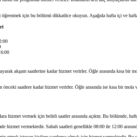
i öğrenmek için bu bölümü dikkatlice okuyun. Aşağıda hafta içi ve hafta 
ri
2:00
0
16:00
şlayarak akşam saatlerine kadar hizmet verirler. Öğle arasında kısa bir 
nceki saatlere kadar hizmet verirler. Öğle arasında ise kısa bir mola ver
ara hizmet vermek için belirli saatler arasında açıktır. Bu bölümde, hafta 
e hizmet vermektedir. Sabah saatleri genellikle 08:00 ile 12:00 arasınd
emin etmek isteyen kişilere yardımcı olmak için hizmet vermektedir. Bu sa