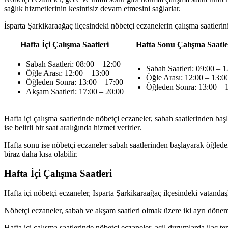
sağlık hizmetlerinin kesintisiz devam etmesini sağlarlar.
İsparta Şarkikaraağaç ilçesindeki nöbetçi eczanelerin çalışma saatlerin
Hafta İçi Çalışma Saatleri
Hafta Sonu Çalışma Saatle
Sabah Saatleri: 08:00 – 12:00
Sabah Saatleri: 09:00 – 1
Öğle Arası: 12:00 – 13:00
Öğle Arası: 12:00 – 13:0
Öğleden Sonra: 13:00 – 17:00
Öğleden Sonra: 13:00 – 
Akşam Saatleri: 17:00 – 20:00
Hafta içi çalışma saatlerinde nöbetçi eczaneler, sabah saatlerinden ba
ise belirli bir saat aralığında hizmet verirler.
Hafta sonu ise nöbetçi eczaneler sabah saatlerinden başlayarak öğleden ö
biraz daha kısa olabilir.
Hafta İçi Çalışma Saatleri
Hafta içi nöbetçi eczaneler, Isparta Şarkikaraağaç ilçesindeki vatandaşl
Nöbetçi eczaneler, sabah ve akşam saatleri olmak üzere iki ayrı dönemd
Hafta içi çalışma saatlerinde nöbetçi eczaneler, acil durumlarda ilaç t