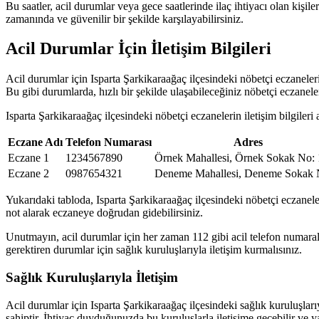
Bu saatler, acil durumlar veya gece saatlerinde ilaç ihtiyacı olan kişi
zamanında ve güvenilir bir şekilde karşılayabilirsiniz.
Acil Durumlar İçin İletişim Bilgileri
Acil durumlar için Isparta Şarkikaraağaç ilçesindeki nöbetçi eczanelerin
Bu gibi durumlarda, hızlı bir şekilde ulaşabileceğiniz nöbetçi eczaneler
Isparta Şarkikaraağaç ilçesindeki nöbetçi eczanelerin iletişim bilgileri
Eczane Adı
Telefon Numarası
Adres
Eczane 1
1234567890
Örnek Mahallesi, Örnek Sokak No: 
Eczane 2
0987654321
Deneme Mahallesi, Deneme Sokak 
Yukarıdaki tabloda, Isparta Şarkikaraağaç ilçesindeki nöbetçi eczanelerin 
not alarak eczaneye doğrudan gidebilirsiniz.
Unutmayın, acil durumlar için her zaman 112 gibi acil telefon numaral
gerektiren durumlar için sağlık kuruluşlarıyla iletişim kurmalısınız.
Sağlık Kuruluşlarıyla İletişim
Acil durumlar için Isparta Şarkikaraağaç ilçesindeki sağlık kuruluşlarıy
sahiptir. İhtiyaç duyduğunuzda bu kuruluşlarla iletişime geçebilir ve ya