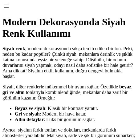
Modern Dekorasyonda Siyah
Renk Kullanımı
Siyah renk
, modern dekorasyonda sıkça tercih edilen bir ton. Peki,
neden bu kadar popüler? Çünkü siyah, mekanlara derinlik ve şıklık
katma konusunda eşsiz bir yeteneğe sahip. Düşünün, bir odanın
duvarlarını siyah yapmak, odayı nasıl daha sofistike bir hale getirir?
Ama dikkat! Siyahın etkili kullanımı, doğru dengeyi bulmakla
başlar.
Siyah, diğer renklerle mükemmel bir uyum sağlar. Özellikle
beyaz
,
gri
ve
altın
tonlarıyla kombinlendiğinde, mekanlar daha zarif bir
görünüm kazanır. Örneğin:
Beyaz ve siyah
: Klasik bir kontrast yaratır.
Gri ve siyah
: Modern bir hava katar.
Altın detaylar
: Lüks bir görünüm sağlar.
Ayrıca, siyahın farklı tonları ve dokuları, mekanlarda farklı
atmosferler yaratabilir. Mat siyah, sade ve şık bir görünüm sunarken;