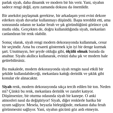
parlak siyah, daha dinamik ve modern bir his verir. Yani, siyahın
sadece rengi değil, aynı zamanda dokusu da önemlidir.
Bir anekdot paylaşmak gerekirse, bir arkadaşım yeni evini dekore
ederken siyah duvarlar kullanmayı düşündü. Başta tereddüt etti, ama
sonrasında odanın ne kadar ferah ve şık göründüğünü görünce çok
mutlu oldu. Gerçekten de, doğru kullanıldığında siyah, mekanları
canlandıran bir renk olabilir.
Sonuç olarak, siyah rengi modern dekorasyonda kullanmak, cesur
bir seçimdir. Ama bu cesareti göstermek için iyi bir denge kurmak
şart. Unutmayın, her şeyde olduğu gibi,
ölçülü olmak
burada da
anahtar. Siyahı akıllıca kullanarak, evinizi daha şık ve modern hale
getirebilirsiniz.
Bu makalede, modern dekorasyonda siyah rengin nasıl etkili bir
şekilde kullanılabileceği, mekanlara kattığı derinlik ve şıklık gibi
konular ele alınacaktır.
Siyah
renk, modern dekorasyonda sıkça tercih edilen bir ton. Neden
mi? Çünkü bu renk, mekanlara derinlik ve zarafet katıyor.
Düşünsenize, bir oturma odasında siyah bir kanepe. O anki
atmosferi nasıl da değiştiriyor! Siyah, diğer renklerle harika bir
uyum sağlıyor. Mesela, beyazla birleştiğinde, mekanın daha ferah
görünmesini sağlıyor. Yani, siyahın gücünü göz ardı etmeyin.