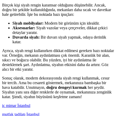
Birçok kişi siyah rengin karamsar olduğunu düşünebilir. Ancak,
doğru bir şekilde kullanıldığında, mekanları daha sıcak ve davetkar
hale getirebilir. İşte bu noktada bazı ipuçları:
Siyah mobilyalar:
Modern bir görünüm için idealdir.
Aksesuarlar:
Siyah vazolar veya çerçeveler, dikkat çekici
detaylar yaratır.
Duvarda siyah:
Bir duvarı siyah yapmak, odaya derinlik
katar.
Ayrıca, siyah rengi kullanırken dikkat edilmesi gereken bazı noktalar
var. Örneğin, mekanın aydınlatması çok önemli. Karanlık bir alan,
sıkıcı ve boğucu olabilir. Bu yüzden, iyi bir aydınlatma ile
desteklemek şart. Aydınlatma, siyahın etkisini daha da artırır. Göz
alıcı bir etki yaratır.
Sonuç olarak, modern dekorasyonda siyah rengi kullanmak, cesur
bir tercih. Ama bu cesareti göstermek, mekanınıza bambaşka bir
hava katabilir. Unutmayın,
doğru dengeyi kurmak
her şeydir.
Siyahın yanı sıra diğer renklerle de oynamak, mekanınıza zenginlik
katar. Şimdi, siyahın büyüsünü keşfetme zamanı!
iç mimar İstanbul
mutfak tadilatı İstanbul