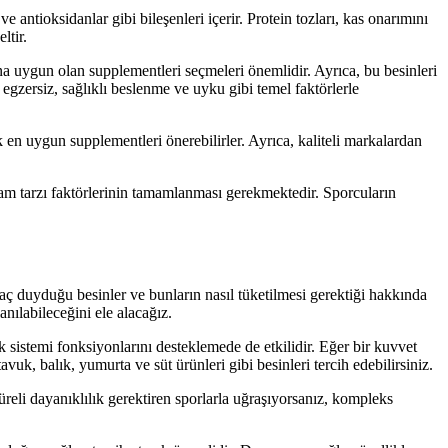
e antioksidanlar gibi bileşenleri içerir. Protein tozları, kas onarımını
ltir.
na uygun olan supplementleri seçmeleri önemlidir. Ayrıca, bu besinleri
gzersiz, sağlıklı beslenme ve uyku gibi temel faktörlerle
en uygun supplementleri önerebilirler. Ayrıca, kaliteli markalardan
aşam tarzı faktörlerinin tamamlanması gerekmektedir. Sporcuların
aç duyduğu besinler ve bunların nasıl tüketilmesi gerektiği hakkında
anılabileceğini ele alacağız.
ık sistemi fonksiyonlarını desteklemede de etkilidir. Eğer bir kuvvet
vuk, balık, yumurta ve süt ürünleri gibi besinleri tercih edebilirsiniz.
süreli dayanıklılık gerektiren sporlarla uğraşıyorsanız, kompleks