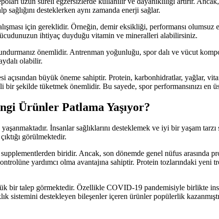
poları uzun süreli egzersizlerde kullanılır ve dayanıklılığı artırır. Anc
alp sağlığını desteklerken aynı zamanda enerji sağlar.
lışması için gereklidir. Örneğin, demir eksikliği, performansı olumsuz 
ek vücudunuzun ihtiyaç duyduğu vitamin ve mineralleri alabilirsiniz.
ulundurmanız önemlidir. Antrenman yoğunluğu, spor dalı ve vücut kompozi
dalı olabilir.
esi açısından büyük öneme sahiptir. Protein, karbonhidratlar, yağlar, vita
i bir şekilde tüketmek önemlidir. Bu sayede, spor performansınızı en üst
ngi Ürünler Patlama Yaşıyor?
yaşanmaktadır. İnsanlar sağlıklarını desteklemek ve iyi bir yaşam tarzı
 çıktığı görülmektedir.
er supplementlerden biridir. Ancak, son dönemde genel nüfus arasında prot
 kontrolüne yardımcı olma avantajına sahiptir. Protein tozlarındaki yeni t
k bir talep görmektedir. Özellikle COVID-19 pandemisiyle birlikte insan
klık sistemini destekleyen bileşenler içeren ürünler popülerlik kazanmış