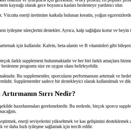
rotein kaynağı olarak gece boyunca kasları beslemeye yardımcı olur.
tir. Vücutta enerji üretimine katkıda bulunan kreatin, yoğun egzersizler
arın iyileşme süreçlerini destekler. Ayrıca, kalp sağlığını korur ve beyi
rmak için kullanılır. Kafein, beta-alanin ve B vitaminleri gibi bileşenl
 birçok farklı supplement bulunmaktadır ve her biri farklı amaçlara h
 beslenme programı size en uygun olanı belirleyebilir.
maktadır. Bu supplementler, sporcuların performansını artırmak ve hedefl
idir. Supplementler sadece bir destekleyici olarak kullanılmalı ve dikka
 Artırmanın Sırrı Nedir?
 şekilde hazırlanmaları gerekmektedir. Bu nedenle, birçok sporcu suppl
sunacağım.
ştirmek, enerji seviyelerini yükseltmek ve kas gelişimini desteklemek am
ve daha hızlı iyileşme sağlamak için tercih edilir.