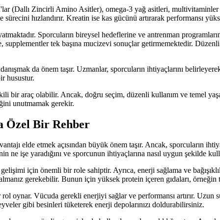
lar (Dallı Zincirli Amino Asitler), omega-3 yağ asitleri, multivitaminler v
 sürecini hızlandırır. Kreatin ise kas gücünü artırarak performansı yükse
 yatmaktadır. Sporcuların bireysel hedeflerine ve antrenman programları
, supplementler tek başına mucizevi sonuçlar getirmemektedir. Düzenli e
ışmak da önem taşır. Uzmanlar, sporcuların ihtiyaçlarını belirleyerek 
r husustur.
kili bir araç olabilir. Ancak, doğru seçim, düzenli kullanım ve temel y
ceğini unutmamak gerekir.
ca Özel Bir Rehber
vantajı elde etmek açısından büyük önem taşır. Ancak, sporcuların ihtiy
nin ne işe yaradığını ve sporcunun ihtiyaçlarına nasıl uygun şekilde kull
gelişimi için önemli bir role sahiptir. Ayrıca, enerji sağlama ve bağışıkl
almanız gerekebilir. Bunun için yüksek protein içeren gıdaları, örneğin ta
r rol oynar. Vücuda gerekli enerjiyi sağlar ve performansı artırır. Uzun 
veler gibi besinleri tüketerek enerji depolarınızı doldurabilirsiniz.