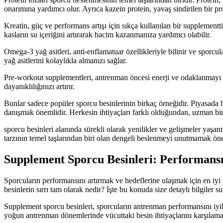
onarımına yardımcı olur. Ayrıca kazein protein, yavaş sindirilen bir p
Kreatin, güç ve performans artışı için sıkça kullanılan bir supplement
kasların su içeriğini artırarak hacim kazanmanıza yardımcı olabilir.
Omega-3 yağ asitleri, anti-enflamatuar özellikleriyle bilinir ve sporcul
yağ asitlerini kolaylıkla almanızı sağlar.
Pre-workout supplementleri, antrenman öncesi enerji ve odaklanmayı artı
dayanıklılığınızı artırır.
Bunlar sadece popüler sporcu besinlerinin birkaç örneğidir. Piyasada
danışmak önemlidir. Herkesin ihtiyaçları farklı olduğundan, uzman bir
sporcu besinleri alanında sürekli olarak yenilikler ve gelişmeler yaşan
tarzının temel taşlarından biri olan dengeli beslenmeyi unutmamak öneml
Supplement Sporcu Besinleri: Performansı
Sporcuların performansını artırmak ve hedeflerine ulaşmak için en iyi
besinlerin sırrı tam olarak nedir? İşte bu konuda size detaylı bilgiler 
Supplement sporcu besinleri, sporcuların antrenman performansını iyile
yoğun antrenman dönemlerinde vücuttaki besin ihtiyaçlarını karşılamak 