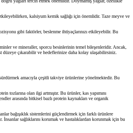
ak, doğru yağları tercih etmek önemlidir. Doymamış yağlar, özellikle
etkileyebilirken, kalsiyum kemik sağlığı için önemlidir. Taze meyve ve
syonu gibi faktörler, beslenme ihtiyaçlarınızı etkileyebilir. Bu
minler ve mineraller, sporcu besinlerinin temel bileşenleridir. Ancak,
 düzeye çıkarabilir ve hedeflerinize daha kolay ulaşabilirsiniz.
 sürdürmek amacıyla çeşitli takviye ürünlerine yönelmektedir. Bu
ein tozlarına olan ilgi artmıştır. Bu ürünler, kas yapımını
rendler arasında bitkisel bazlı protein kaynakları ve organik
lar bağışıklık sistemlerini güçlendirmek için farklı ürünlere
tır. İnsanlar sağlıklarını korumak ve hastalıklardan korunmak için bu