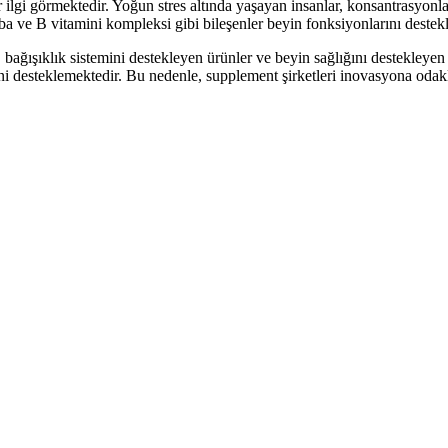
ilgi görmektedir. Yoğun stres altında yaşayan insanlar, konsantrasyonlar
ba ve B vitamini kompleksi gibi bileşenler beyin fonksiyonlarını destekl
 bağışıklık sistemini destekleyen ürünler ve beyin sağlığını destekleyen 
i desteklemektedir. Bu nedenle, supplement şirketleri inovasyona odaklan