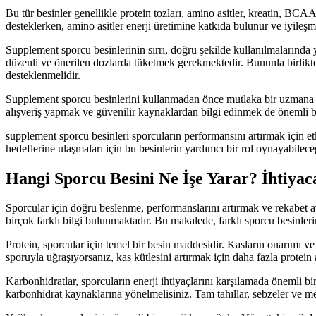
Bu tür besinler genellikle protein tozları, amino asitler, kreatin, BCAA'
desteklerken, amino asitler enerji üretimine katkıda bulunur ve iyileşme
Supplement sporcu besinlerinin sırrı, doğru şekilde kullanılmalarında
düzenli ve önerilen dozlarda tüketmek gerekmektedir. Bununla birlikte
desteklenmelidir.
Supplement sporcu besinlerini kullanmadan önce mutlaka bir uzmana dan
alışveriş yapmak ve güvenilir kaynaklardan bilgi edinmek de önemli bi
supplement sporcu besinleri sporcuların performansını artırmak için et
hedeflerine ulaşmaları için bu besinlerin yardımcı bir rol oynayabile
Hangi Sporcu Besini Ne İşe Yarar? İhtiya
Sporcular için doğru beslenme, performanslarını artırmak ve rekabet a
birçok farklı bilgi bulunmaktadır. Bu makalede, farklı sporcu besinleri
Protein, sporcular için temel bir besin maddesidir. Kasların onarımı ve 
sporuyla uğraşıyorsanız, kas kütlesini artırmak için daha fazla protein 
Karbonhidratlar, sporcuların enerji ihtiyaçlarını karşılamada önemli bi
karbonhidrat kaynaklarına yönelmelisiniz. Tam tahıllar, sebzeler ve mey