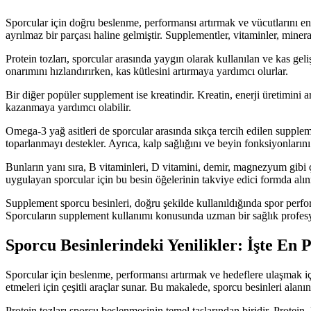
Sporcular için doğru beslenme, performansı artırmak ve vücutlarını en
ayrılmaz bir parçası haline gelmiştir. Supplementler, vitaminler, mineral
Protein tozları, sporcular arasında yaygın olarak kullanılan ve kas ge
onarımını hızlandırırken, kas kütlesini artırmaya yardımcı olurlar.
Bir diğer popüler supplement ise kreatindir. Kreatin, enerji üretimini
kazanmaya yardımcı olabilir.
Omega-3 yağ asitleri de sporcular arasında sıkça tercih edilen supplem
toparlanmayı destekler. Ayrıca, kalp sağlığını ve beyin fonksiyonların
Bunların yanı sıra, B vitaminleri, D vitamini, demir, magnezyum gibi ç
uygulayan sporcular için bu besin öğelerinin takviye edici formda alı
Supplement sporcu besinleri, doğru şekilde kullanıldığında spor perform
Sporcuların supplement kullanımı konusunda uzman bir sağlık profesyon
Sporcu Besinlerindeki Yenilikler: İşte En
Sporcular için beslenme, performansı artırmak ve hedeflere ulaşmak için
etmeleri için çeşitli araçlar sunar. Bu makalede, sporcu besinleri alan
Protein tozları sporcu beslenmesinin temel taşlarından biridir. Protein