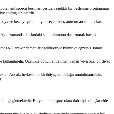
pplement sporcu besinleri çeşitleri sağlıklı bir beslenme programının
iye edilmiş ürünlerdir.
, soya ve bezelye proteini gibi seçenekler, antrenman sonrası kas
er. Aynı zamanda, kaslardaki su tutulumunu da artırarak hacim
ega-3, anti-enflamatuar özellikleriyle bilinir ve egzersiz sonrası
re kullanılabilir. Özellikle yoğun antrenman yapan veya özel bir diyet
tekler. Ancak, herkesin farklı ihtiyaçları olduğu unutulmamalıdır.
r.
ük ilgi görmektedir. Bu yenilikler, sporculara daha iyi sonuçlar elde
tein tozu türüdür ve hızlı sindirimi sayesinde antrenman sonrası kas