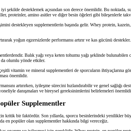
 iyi şekilde desteklemek açısından son derece önemlidir. Bu noktada, su
ler, proteinler, amino asitler ve diğer besin öğeleri gibi bileşenlerle takv
lişimini destekleyen supplementlerin başında gelir. Whey protein, kazein
 artırarak yoğun egzersizlerde performansı artırır ve kas gücünü destekl
entlerdendir. Balık yağı veya keten tohumu yağı şeklinde bulunabilen om
ı da olumlu yönde etkiler.
eşitli vitamin ve mineral supplementleri de sporcuların ihtiyaçlarına gö
nması önemlidir.
ansını artırırken, iyileşme sürecini hızlandırabilir ve genel sağlığı des
eliyle danışmaları ve bireysel gereksinimlerini belirlemeleri önemlidi
 Popüler Supplementler
 kritik bir faktördür. Son yıllarda, sporcu besinlerindeki yenilikler büy
ında en popüler olan supplementler hakkında bilgi vereceğiz.
, kas onarımı ve iyileşmesi için gereklidir. Whey protein, en popüler pro