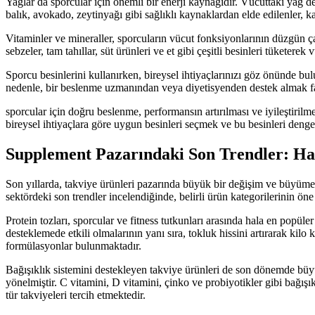
Yağlar da sporcular için önemli bir enerji kaynağıdır. Vücuttaki yağ de
balık, avokado, zeytinyağı gibi sağlıklı kaynaklardan elde edilenler, k
Vitaminler ve mineraller, sporcuların vücut fonksiyonlarının düzgün ça
sebzeler, tam tahıllar, süt ürünleri ve et gibi çeşitli besinleri tüketer
Sporcu besinlerini kullanırken, bireysel ihtiyaçlarınızı göz önünde b
nedenle, bir beslenme uzmanından veya diyetisyenden destek almak fay
sporcular için doğru beslenme, performansın artırılması ve iyileştirilm
bireysel ihtiyaçlara göre uygun besinleri seçmek ve bu besinleri dengel
Supplement Pazarındaki Son Trendler: Ha
Son yıllarda, takviye ürünleri pazarında büyük bir değişim ve büyüme 
sektördeki son trendler incelendiğinde, belirli ürün kategorilerinin öne
Protein tozları, sporcular ve fitness tutkunları arasında hala en popül
desteklemede etkili olmalarının yanı sıra, tokluk hissini artırarak kilo
formülasyonlar bulunmaktadır.
Bağışıklık sistemini destekleyen takviye ürünleri de son dönemde büyü
yönelmiştir. C vitamini, D vitamini, çinko ve probiyotikler gibi bağışı
tür takviyeleri tercih etmektedir.