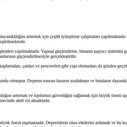
nıklılığını artırmak için çeşitli iyileştirme çalışmaları yapılmaktadır
ştirilmektedir.
şlemleri yapılmaktadır. Yapısal güçlendirme, binanın taşıyıcı sistemini
larının güçlendirilmesiyle gerçekleştirilir.
kaplamaları, çatıları ve pencereleri gibi yapı elemanları da gözden geçir
umlu olmuştur. Deprem sonrası hasarın azaltılması ve binaların dayanıkl
ılığını artırmak ve toplumun güvenliğini sağlamak için büyük önem taşı
ürecinde aktif rol almaktadır.
yük önem taşımaktadır. Depremlerin olası etkilerini anlamak ve bu konu