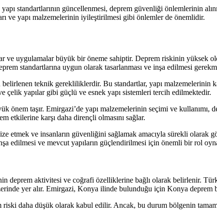
 yapı standartlarının güncellenmesi, deprem güvenliği önlemlerinin alın
rı ve yapı malzemelerinin iyileştirilmesi gibi önlemler de önemlidir.
tlar ve uygulamalar büyük bir öneme sahiptir. Deprem riskinin yüksek ol
deprem standartlarına uygun olarak tasarlanması ve inşa edilmesi gerekm
belirlenen teknik gerekliliklerdir. Bu standartlar, yapı malzemelerinin kali
 çelik yapılar gibi güçlü ve esnek yapı sistemleri tercih edilmektedir.
ük önem taşır. Emirgazi’de yapı malzemelerinin seçimi ve kullanımı, dep
m etkilerine karşı daha dirençli olmasını sağlar.
ize etmek ve insanların güvenliğini sağlamak amacıyla sürekli olarak g
inşa edilmesi ve mevcut yapıların güçlendirilmesi için önemli bir rol oy
n deprem aktivitesi ve coğrafi özelliklerine bağlı olarak belirlenir. T
erinde yer alır. Emirgazi, Konya ilinde bulunduğu için Konya deprem b
m riski daha düşük olarak kabul edilir. Ancak, bu durum bölgenin tam