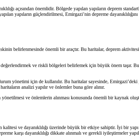
klılığı açısından önemlidir. Bölgede yapılan yapıların deprem standartl
apılan yapıların güçlendirilmesi, Emirgazi’nin depreme dayanıklılığını 
skinin belirlenmesinde önemli bir araçtır. Bu haritalar, deprem aktivite
değerlendirmek ve riskli bölgeleri belirlemek için büyük önem taşır. Bu 
durum yönetimi için de kullanılır. Bu haritalar sayesinde, Emirgazi’dek
aritaların analizi yapılır ve önlemler buna göre alınır.
in yönetilmesi ve önlemlerin alınması konusunda önemli bir kaynak oluştu
 kalitesi ve dayanıklılığı üzerinde büyük bir etkiye sahiptir. İyi bir y
reme karşı dayanıklılığı dikkate alınmalı ve gerekli iyileştirmeler yapıl