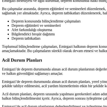
Emirgazi Belediyesi ve ilgili kurumlar, deprem konusunda halkı bilinçl
Bu çalışmalar arasında, deprem eğitimleri ve seminerleri düzenlemek, 
sağlamak yer almaktadır. Ayrıca, deprem tatbikatları düzenlenerek, ha
Deprem konusunda bilinçlendirme çalışmaları
Deprem eğitimleri ve seminerleri
Afet farkındalığı oluşturma
Bilgilendirici broşür dağıtımı
Deprem tatbikatları
Toplumsal bilinçlendirme çalışmaları, Emirgazi halkının deprem konusu
amaçlamaktadır. Bu çalışmaların sürekli olarak devam etmesi ve halkı
Acil Durum Planları
Emirgazi’de deprem durumunda alınan acil durum planlarının değerlendi
ve halkın güvenliğini sağlamayı amaçlar.
Emirgazi’de deprem durumunda alınan acil durum planları, yerel yönetim
şekilde tahliye edilmesini, acil yardım hizmetlerinin etkin bir şekilde 
Acil durum planları, deprem sırasında yapılması gerekenleri adım adım b
halkın bilinçlendirilmesini içerir. Ayrıca, deprem sonrası iyileştirme 
Emirgazi’de acil durum planlarının değerlendirilmesi ve iyileştirme ön