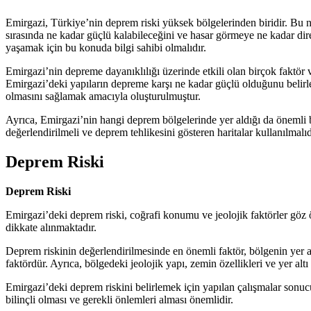
Emirgazi, Türkiye’nin deprem riski yüksek bölgelerinden biridir. Bu 
sırasında ne kadar güçlü kalabileceğini ve hasar görmeye ne kadar dir
yaşamak için bu konuda bilgi sahibi olmalıdır.
Emirgazi’nin depreme dayanıklılığı üzerinde etkili olan birçok faktör v
Emirgazi’deki yapıların depreme karşı ne kadar güçlü olduğunu belirle
olmasını sağlamak amacıyla oluşturulmuştur.
Ayrıca, Emirgazi’nin hangi deprem bölgelerinde yer aldığı da önemli b
değerlendirilmeli ve deprem tehlikesini gösteren haritalar kullanılmalıd
Deprem Riski
Deprem Riski
Emirgazi’deki deprem riski, coğrafi konumu ve jeolojik faktörler göz ön
dikkate alınmaktadır.
Deprem riskinin değerlendirilmesinde en önemli faktör, bölgenin yer al
faktördür. Ayrıca, bölgedeki jeolojik yapı, zemin özellikleri ve yer alt
Emirgazi’deki deprem riskini belirlemek için yapılan çalışmalar sonuc
bilinçli olması ve gerekli önlemleri alması önemlidir.