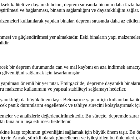
ksek kaliteli ve dayanıklı beton, deprem sırasında binanın daha fazla has
eştirilmesi ve bağlanması, binanın sağlamlığını ve dayanıklılığını sağlar.
zemeleri kullanılarak yapılan binalar, deprem sırasında daha az etkilenir
enmesi ve güçlendirilmesi yer almaktadır. Eski binaların yapı malzemeler
idir.
ecek bir deprem durumunda can ve mal kaybını en aza indirmek amacıyla
n güvenliğini sağlamak için tasarlanmıştır.
 yapılması önemli bir yer tutar. Emirgazi’de, depreme dayanıklı binaları
oğru malzeme kullanımını ve yapısal stabiliteyi sağlamayı hedefler.
ıklılığı da büyük önem taşır. Betonarme yapılar için kullanılan kaliteli 
ecek panik durumlarını engellemek ve tahliye sürecini kolaylaştırmak içi
meler ve analizlerle değerlendirilmektedir. Bu süreçte, depremde zarar g
ı binaların inşa edilmesi hedeflenir.
kine karşı toplumun güvenliğini sağlamak için büyük önem taşır. Bu önlem
 içerir. Ancak, sürekli olarak güncellenen ve iyileştirilen bu önlemlerin