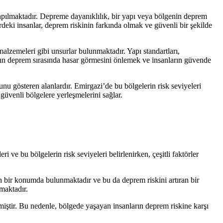
apılmaktadır. Depreme dayanıklılık, bir yapı veya bölgenin deprem
deki insanlar, deprem riskinin farkında olmak ve güvenli bir şekilde
malzemeleri gibi unsurlar bulunmaktadır. Yapı standartları,
arın deprem sırasında hasar görmesini önlemek ve insanların güvende
u gösteren alanlardır. Emirgazi’de bu bölgelerin risk seviyeleri
 güvenli bölgelere yerleşmelerini sağlar.
ve bu bölgelerin risk seviyeleri belirlenirken, çeşitli faktörler
kın bir konumda bulunmaktadır ve bu da deprem riskini artıran bir
lmaktadır.
miştir. Bu nedenle, bölgede yaşayan insanların deprem riskine karşı