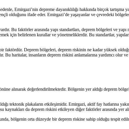
nedenle, Emirgazi’nin depreme dayanıklılığı hakkında birçok tartışma y
ençli olduğunu ifade eder. Emirgazi’de yaşayanlar ve çevredeki bölgeler
ardır. Bu faktörler arasında yapı standartları, deprem bölgeleri ve yapı 
mek için belirlenen kurallar ve yönetmeliklerdir. Bu standartlar, yapıl
ir faktördür. Deprem bölgeleri, deprem riskinin ne kadar yüksek olduğun
ır. Bu haritalar, insanların deprem riskini anlamalarına yardımcı olur ve
üne alınarak değerlendirilmektedir. Bölgenin yer aldığı deprem bölgeleri 
dığı tektonik plakaların etkileşimidir. Emirgazi, aktif fay hatlarına ya
ı su kaynakları da deprem riskini etkileyen diğer faktörler arasında yer a
unda, bölgenin orta düzeyde bir deprem riskine sahip olduğu tespit edil