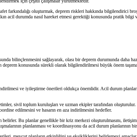
endirmek için çeşitli çalışmalar yürütmektedir.
afet farkındalığı oluşturmak, deprem riskleri hakkında bilgilendirici 
lkın acil durumda nasıl hareket etmesi gerektiği konusunda pratik bilg
nda bilinçlenmesini sağlayarak, olası bir deprem durumunda daha hazırlı
n deprem konusunda sürekli olarak bilgilendirilmesi büyük önem taşıma
rilmesi ve iyileştirme önerileri oldukça önemlidir. Acil durum planları
ler, sivil toplum kuruluşları ve uzman ekipler tarafından oluşturulur. 
koordine edilmesini ve hasarın en aza indirilmesini hedefler.
elirler. Bu planlar genellikle bir kriz merkezi oluşturulmasını, iletişim
çalışmalarının planlanması ve koordinasyonu da acil durum planlarının bir
erileri, mevcut planların etkinliğini ve eksikliklerini belirlemeyi amaç