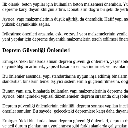
İlk olarak, beton yapılar için kullanılan beton malzemesi önemlidir. Yü
depreme karşı dayanıklılığını artırır. Donatıların doğru bir şekilde yerl
Ayrıca, yapı malzemelerinin düşük ağırlığı da önemlidir. Hafif yapı mal
yüksek dayanıklılık sağlar.
İyileştirme önerileri arasında, eski ve zayıf yapı malzemelerinin yenil
yeni yapılar için depreme dayanıklı malzemelerin tercih edilmesi öneml
Deprem Güvenliği Önlemleri
Emirgazi’deki binalarda alınan deprem güvenliği önlemleri, yaşanabil
dayanıklılığını artırmak, yapısal hasarları en aza indirmek ve insanları
Bu önlemler arasında, yapı standartlarına uygun inşa edilmiş binaların
standartlar, binaların temel taşıyıcı sistemlerinin güçlendirilmesini, d
Bunun yanı sıra, binalarda kullanılan yapı malzemelerinin depreme dayan
Ayrıca, bina içindeki yapısal düzenlemeler, deprem sırasında oluşabil
Deprem güvenliği önlemlerinin etkinliği, deprem sonrası yapılan incele
öneriler sunulur. Bu sayede, gelecekteki depremlere karşı daha dayanıkl
Emirgazi’deki binalarda alınan deprem güvenliği önlemleri, deprem ris
ve acil durum planlarının uygulanması gibi farklı alanlarda çalışmaları