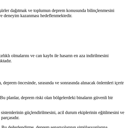
broşürler dağıtmak ve toplumun deprem konusunda bilinçlenmesini
i ve deneyim kazanması hedeflenmektedir.
klı olmalarını ve can kaybı ile hasarın en aza indirilmesini
ktadır.
, deprem öncesinde, sırasında ve sonrasında alınacak önlemleri içerir
Bu planlar, deprem riski olan bölgelerdeki binaların güvenli bir
 sistemlerinin güçlendirilmesini, acil durum ekiplerinin eğitilmesini ve
 parçasıdır.
lar. Bu değerlendirme, deprem senaryolarının simülasyonlarına