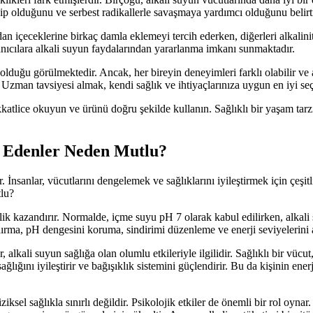
ahip olduğunu ve serbest radikallerle savaşmaya yardımcı olduğunu belir
an içeceklerine birkaç damla eklemeyi tercih ederken, diğerleri alkalinite
lanıcılara alkali suyun faydalarından yararlanma imkanı sunmaktadır.
 olduğu görülmektedir. Ancak, her bireyin deneyimleri farklı olabilir ve a
zman tavsiyesi almak, kendi sağlık ve ihtiyaçlarınıza uygun en iyi seç
kkatlice okuyun ve ürünü doğru şekilde kullanın. Sağlıklı bir yaşam tar
ih Edenler Neden Mutlu?
. İnsanlar, vücutlarını dengelemek ve sağlıklarını iyileştirmek için çeşi
tlu?
ik kazandırır. Normalde, içme suyu pH 7 olarak kabul edilirken, alkali s
ırma, pH dengesini koruma, sindirimi düzenleme ve enerji seviyelerini ar
r, alkali suyun sağlığa olan olumlu etkileriyle ilgilidir. Sağlıklı bir vücu
ğlığını iyileştirir ve bağışıklık sistemini güçlendirir. Bu da kişinin ener
iksel sağlıkla sınırlı değildir. Psikolojik etkiler de önemli bir rol oyna