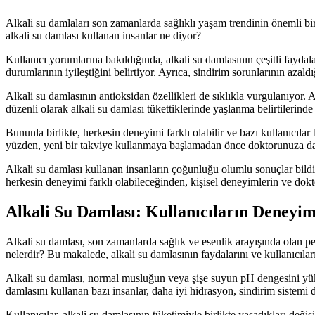
Alkali su damlaları son zamanlarda sağlıklı yaşam trendinin önemli bi
alkali su damlası kullanan insanlar ne diyor?
Kullanıcı yorumlarına bakıldığında, alkali su damlasının çeşitli faydalar
durumlarının iyileştiğini belirtiyor. Ayrıca, sindirim sorunlarının azald
Alkali su damlasının antioksidan özellikleri de sıklıkla vurgulanıyor. A
düzenli olarak alkali su damlası tükettiklerinde yaşlanma belirtilerinde
Bununla birlikte, herkesin deneyimi farklı olabilir ve bazı kullanıcıla
yüzden, yeni bir takviye kullanmaya başlamadan önce doktorunuza da
Alkali su damlası kullanan insanların çoğunluğu olumlu sonuçlar bildiri
herkesin deneyimi farklı olabileceğinden, kişisel deneyimlerin ve dokt
Alkali Su Damlası: Kullanıcıların Deneyiml
Alkali su damlası, son zamanlarda sağlık ve esenlik arayışında olan pek 
nelerdir? Bu makalede, alkali su damlasının faydalarını ve kullanıcıları
Alkali su damlası, normal musluğun veya şişe suyun pH dengesini yüksel
damlasını kullanan bazı insanlar, daha iyi hidrasyon, sindirim sistemi d
Kullanıcılar, alkali su damlasının tüketimiyle birlikte yaşadıkları değiş