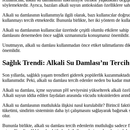
söylemektedir. Ayrıca, bazıları alkali suyun antioksidan özelliklere s
Alkali su damlasının kullanımıyla ilgili olarak, bazı kullanıcılar doğrud
kullanmayı tercih etmektedir. Bununla birlikte, her iki yöntem de kul
Alkali su damlasının kullanıcılar üzerinde çeşitli olumlu etkilere sahip
damlasını denemeden önce sağlık uzmanınızla konuşmanız önemlidir. U
Unutmayın, alkali su damlası kullanmadan önce etiket talimatlarını di
önemlidir.
Sağlık Trendi: Alkali Su Damlası’nı Terc
Son yıllarda, sağlıklı yaşam trendleri giderek popülerlik kazanmaktadır
kullanımıdır. Peki, alkali su damlası tercih edenler neden bu kadar mu
Alkali su damlası, içme suyunun pH seviyesini yükselterek alkali özell
Alkali suyun iddia edilen faydaları arasında vücudu toksinlerden arınd
Alkali su damlasının mutlulukla ilişkisi nasıl kurulabilir? Birincil faktö
tüketimi, sindirim sisteminin daha iyi çalışmasını sağlayarak bağırsak sa
olur.
Bununla birlikte, alkali su damlası tercih edenlerin mutluluğu sadece fiz