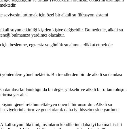
tmektedir.
 seviyesini artırmak için özel bir alkali su filtrasyon sistemi
lkali suyun etkinliği kişiden kişiye değişebilir. Bu nedenle, alkali su
eneği bulmanıza yardımcı olacaktır.
zı için beslenme, egzersiz ve günlük su alımına dikkat etmek de
tli yöntemlere yönelmektedir. Bu trendlerden biri de alkali su damlası
u damlası kullanıldığında bu değer yükselir ve alkali bir ortam oluşur.
tırma yer alır.
t, kişinin genel refahını etkileyen önemli bir unsurdur. Alkali su
ji seviyelerini artırır ve genel olarak daha iyi hissetmesine yardımcı
r. Alkali suyun tüketimi, insanların kendilerine daha iyi bakma hissini