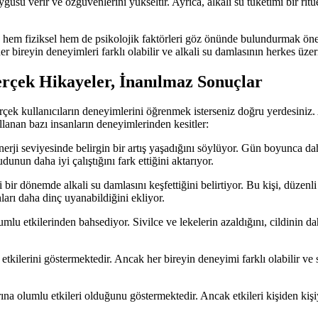
ygusu verir ve özgüvenlerini yükseltir. Ayrıca, alkali su tüketimi bir ritü
 hem fiziksel hem de psikolojik faktörleri göz önünde bulundurmak öneml
 her bireyin deneyimleri farklı olabilir ve alkali su damlasının herkes ü
erçek Hikayeler, İnanılmaz Sonuçlar
çek kullanıcıların deneyimlerini öğrenmek isterseniz doğru yerdesiniz. 
ullanan bazı insanların deneyimlerinden kesitler:
nerji seviyesinde belirgin bir artış yaşadığını söylüyor. Gün boyunca da
nun daha iyi çalıştığını fark ettiğini aktarıyor.
 bir dönemde alkali su damlasını keşfettiğini belirtiyor. Bu kişi, düzenli
hları daha dinç uyanabildiğini ekliyor.
i olumlu etkilerinden bahsediyor. Sivilce ve lekelerin azaldığını, cildi
etkilerini göstermektedir. Ancak her bireyin deneyimi farklı olabilir ve
arına olumlu etkileri olduğunu göstermektedir. Ancak etkileri kişiden ki