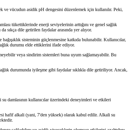
mek ve vücudun asidik pH dengesini düzenlemek için kullanılır. Peki,
mlası tükettiklerinde enerji seviyelerinin arttığını ve genel sağlık
da sıkça dile getirilen faydalar arasında yer alıyor.
ve bağışıklık sisteminin güçlenmesine katkıda bulunabilir. Kullanıcılar,
ağlık durumu elde ettiklerini ifade ediyor.
ğenmeyebilir veya sindirim sistemleri buna uyum sağlamayabilir. Bu
ağlık durumunda iyileşme gibi faydalar sıklıkla dile getiriliyor. Ancak,
i su damlasının kullanıcılar üzerindeki deneyimleri ve etkileri
hafif alkali (yani, 7'den yüksek) olarak kabul edilir. Alkali su
ektedir.
 denge sağladığını ve asidik yiyeceklerin olumsuz etkilerini azalttığını