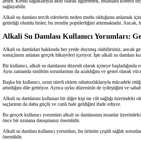
artırır. Kendi sağlıklarıyla aktif olarak ilgilenmek, insanlara kontrol du
sağlayabilir.
Alkali su damlası tercih edenlerin neden mutlu olduğunu anlamak için
getirdiği olumlu hisler, bu trendin popülerliğini artırmaktadır. Ancak,
Alkali Su Damlası Kullanıcı Yorumları: G
Alkali su damlaları hakkında her yerde duymuş olabilirsiniz, ancak ger
sonuçlarını anlatan gerçek hikayeleri içeriyor. İşte alkali su damlası k
Bir kullanıcı, alkali su damlasını düzenli olarak içmeye başladığında e
Aynı zamanda sindirim sorunlarının da azaldığını ve genel olarak vücudu
Başka bir kullanıcı, uzun süreli eklem rahatsızlıklarıyla mücadele ettiği
artırdığını dile getiriyor. Ayrıca uyku düzeninin de iyileştiğini ve saba
Alkali su damlasını kullanan bir diğer kişi ise cilt sağlığı üzerindek
saçlarının da daha güçlü ve canlı hale geldiğini ifade ediyor.
Bu gerçek kullanıcı yorumları alkali su damlasının insanlar üzerindeki 
önce bir uzmana danışmanız önemlidir.
Alkali su damlası kullanıcı yorumları, bu ürünün çeşitli sağlık sorunl
önemlidir.