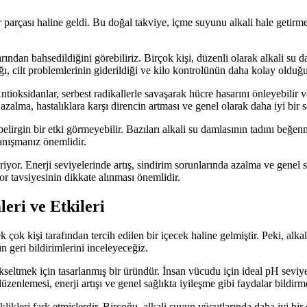
r parçası haline geldi. Bu doğal takviye, içme suyunu alkali hale getir
ından bahsedildiğini görebiliriz. Birçok kişi, düzenli olarak alkali su da
ığı, cilt problemlerinin giderildiği ve kilo kontrolünün daha kolay olduğu 
ntioksidanlar, serbest radikallerle savaşarak hücre hasarını önleyebilir 
 azalma, hastalıklara karşı direncin artması ve genel olarak daha iyi bir s
r belirgin bir etki görmeyebilir. Bazıları alkali su damlasının tadını be
nışmanız önemlidir.
yor. Enerji seviyelerinde artış, sindirim sorunlarında azalma ve genel s
or tavsiyesinin dikkate alınması önemlidir.
eri ve Etkileri
çok kişi tarafından tercih edilen bir içecek haline gelmiştir. Peki, alkal
n geri bildirimlerini inceleyeceğiz.
tmek için tasarlanmış bir üründür. İnsan vücudu için ideal pH seviyesi 
üzenlemesi, enerji artışı ve genel sağlıkta iyileşme gibi faydalar bildirm
iklikleri fark etmişlerdir. Birçoğu, alkali suyun vücutlarında daha iyi bir