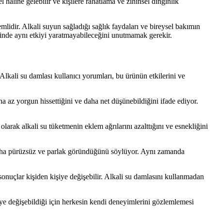
el haline gelebilir ve kişilere rahatlama ve zihinsel dinginlik
idir. Alkali suyun sağladığı sağlık faydaları ve bireysel bakımın
zerinde aynı etkiyi yaratmayabileceğini unutmamak gerekir.
Alkali su damlası kullanıcı yorumları, bu ürünün etkilerini ve
ha az yorgun hissettiğini ve daha net düşünebildiğini ifade ediyor.
 olarak alkali su tüketmenin eklem ağrılarını azalttığını ve esnekliğini
nin daha pürüzsüz ve parlak göründüğünü söylüyor. Aynı zamanda
 sonuçlar kişiden kişiye değişebilir. Alkali su damlasını kullanmadan
şiye değişebildiği için herkesin kendi deneyimlerini gözlemlemesi