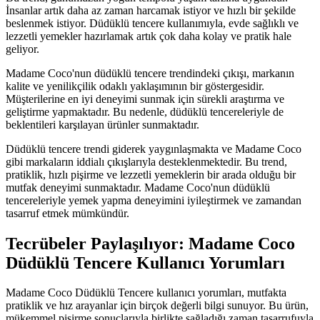
İnsanlar artık daha az zaman harcamak istiyor ve hızlı bir şekilde
beslenmek istiyor. Düdüklü tencere kullanımıyla, evde sağlıklı ve
lezzetli yemekler hazırlamak artık çok daha kolay ve pratik hale
geliyor.
Madame Coco'nun düdüklü tencere trendindeki çıkışı, markanın
kalite ve yenilikçilik odaklı yaklaşımının bir göstergesidir.
Müşterilerine en iyi deneyimi sunmak için sürekli araştırma ve
geliştirme yapmaktadır. Bu nedenle, düdüklü tencereleriyle de
beklentileri karşılayan ürünler sunmaktadır.
Düdüklü tencere trendi giderek yaygınlaşmakta ve Madame Coco
gibi markaların iddialı çıkışlarıyla desteklenmektedir. Bu trend,
pratiklik, hızlı pişirme ve lezzetli yemeklerin bir arada olduğu bir
mutfak deneyimi sunmaktadır. Madame Coco'nun düdüklü
tencereleriyle yemek yapma deneyimini iyileştirmek ve zamandan
tasarruf etmek mümkündür.
Tecrübeler Paylaşılıyor: Madame Coco
Düdüklü Tencere Kullanıcı Yorumları
Madame Coco Düdüklü Tencere kullanıcı yorumları, mutfakta
pratiklik ve hız arayanlar için birçok değerli bilgi sunuyor. Bu ürün,
mükemmel pişirme sonuçlarıyla birlikte sağladığı zaman tasarrufuyla