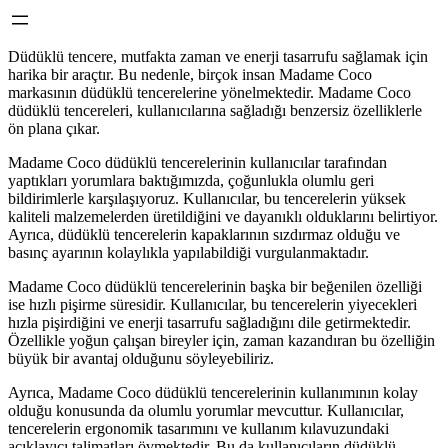
Düdüklü tencere, mutfakta zaman ve enerji tasarrufu sağlamak için
harika bir araçtır. Bu nedenle, birçok insan Madame Coco
markasının düdüklü tencerelerine yönelmektedir. Madame Coco
düdüklü tencereleri, kullanıcılarına sağladığı benzersiz özelliklerle
ön plana çıkar.
Madame Coco düdüklü tencerelerinin kullanıcılar tarafından
yaptıkları yorumlara baktığımızda, çoğunlukla olumlu geri
bildirimlerle karşılaşıyoruz. Kullanıcılar, bu tencerelerin yüksek
kaliteli malzemelerden üretildiğini ve dayanıklı olduklarını belirtiyor.
Ayrıca, düdüklü tencerelerin kapaklarının sızdırmaz olduğu ve
basınç ayarının kolaylıkla yapılabildiği vurgulanmaktadır.
Madame Coco düdüklü tencerelerinin başka bir beğenilen özelliği
ise hızlı pişirme süresidir. Kullanıcılar, bu tencerelerin yiyecekleri
hızla pişirdiğini ve enerji tasarrufu sağladığını dile getirmektedir.
Özellikle yoğun çalışan bireyler için, zaman kazandıran bu özelliğin
büyük bir avantaj olduğunu söyleyebiliriz.
Ayrıca, Madame Coco düdüklü tencerelerinin kullanımının kolay
olduğu konusunda da olumlu yorumlar mevcuttur. Kullanıcılar,
tencerelerin ergonomik tasarımını ve kullanım kılavuzundaki
açıklayıcı talimatları övmektedir. Bu da kullanıcıların düdüklü