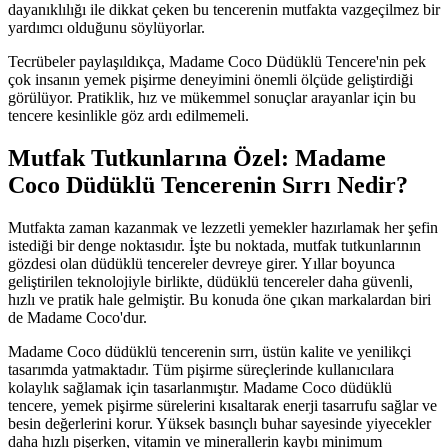
dayanıklılığı ile dikkat çeken bu tencerenin mutfakta vazgeçilmez bir
yardımcı olduğunu söylüyorlar.
Tecrübeler paylaşıldıkça, Madame Coco Düdüklü Tencere'nin pek
çok insanın yemek pişirme deneyimini önemli ölçüde geliştirdiği
görülüyor. Pratiklik, hız ve mükemmel sonuçlar arayanlar için bu
tencere kesinlikle göz ardı edilmemeli.
Mutfak Tutkunlarına Özel: Madame
Coco Düdüklü Tencerenin Sırrı Nedir?
Mutfakta zaman kazanmak ve lezzetli yemekler hazırlamak her şefin
istediği bir denge noktasıdır. İşte bu noktada, mutfak tutkunlarının
gözdesi olan düdüklü tencereler devreye girer. Yıllar boyunca
geliştirilen teknolojiyle birlikte, düdüklü tencereler daha güvenli,
hızlı ve pratik hale gelmiştir. Bu konuda öne çıkan markalardan biri
de Madame Coco'dur.
Madame Coco düdüklü tencerenin sırrı, üstün kalite ve yenilikçi
tasarımda yatmaktadır. Tüm pişirme süreçlerinde kullanıcılara
kolaylık sağlamak için tasarlanmıştır. Madame Coco düdüklü
tencere, yemek pişirme sürelerini kısaltarak enerji tasarrufu sağlar ve
besin değerlerini korur. Yüksek basınçlı buhar sayesinde yiyecekler
daha hızlı pişerken, vitamin ve minerallerin kaybı minimum