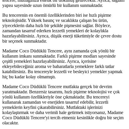
tencere, mutfağınıza estetik bir dokunuş getirecektir. Ayrıca, sağlam
yapısı sayesinde uzun ömürlü bir kullanım sunmaktadır.
Bu tencerenin en önemli özelliklerinden biri ise hızlı pişirme
teknolojisidir. Yüksek basınç ve sıcaklıkta çalışan bu ürün,
yiyeceklerin daha hızlı bir şekilde pişmesini sağlar. Böylece,
zamandan tasarruf ederken lezzetli yemekleri de kolaylıkla
hazırlayabilirsiniz. Ayrıca, düşük enerji tüketimiyle de çevre dostu
bir seçenek sunmaktadır.
Madame Coco Düdüklü Tencere, aynı zamanda çok yönlü bir
kullanım imkanı sunmaktadır. Farklı pişirme modları sayesinde
çeşitli yemekleri hazırlayabilirsiniz. Ayrıca, içerisine
ekleyebileceğiniz aroma ve baharatlarla yemeklere farklı tatlar
katabilirsiniz. Bu tencereyle lezzetli ve besleyici yemekler yapmak
hiç bu kadar kolay olmamıştı.
Madame Coco Düdüklü Tencere mutfakta gerçek bir devrim
yaratmaktadır. Benzersiz tasarımı, hızlı pişirme teknolojisi ve çok
yönlü kullanım özellikleriyle öne çıkmaktadır. Bu tencereyi
kullanarak zamandan ve enerjiden tasarruf edebilir, lezzetli
yemeklerin keyfini çıkarabilirsiniz. Mutfaktaki işlerinizi
kolaylaştırmak ve daha verimli hale getirmek istiyorsanız, Madame
Coco Düdüklü Tencere'yi tercih etmeniz kesinlikle doğru bir seçim
olacaktır.