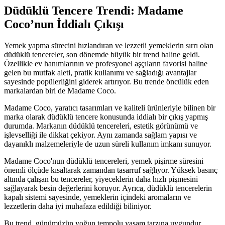
Düdüklü Tencere Trendi: Madame
Coco’nun İddialı Çıkışı
Yemek yapma sürecini hızlandıran ve lezzetli yemeklerin sırrı olan
düdüklü tencereler, son dönemde büyük bir trend haline geldi.
Özellikle ev hanımlarının ve profesyonel aşçıların favorisi haline
gelen bu mutfak aleti, pratik kullanımı ve sağladığı avantajlar
sayesinde popülerliğini giderek artırıyor. Bu trende öncülük eden
markalardan biri de Madame Coco.
Madame Coco, yaratıcı tasarımları ve kaliteli ürünleriyle bilinen bir
marka olarak düdüklü tencere konusunda iddialı bir çıkış yapmış
durumda. Markanın düdüklü tencereleri, estetik görünümü ve
işlevselliği ile dikkat çekiyor. Aynı zamanda sağlam yapısı ve
dayanıklı malzemeleriyle de uzun süreli kullanım imkanı sunuyor.
Madame Coco'nun düdüklü tencereleri, yemek pişirme süresini
önemli ölçüde kısaltarak zamandan tasarruf sağlıyor. Yüksek basınç
altında çalışan bu tencereler, yiyeceklerin daha hızlı pişmesini
sağlayarak besin değerlerini koruyor. Ayrıca, düdüklü tencerelerin
kapalı sistemi sayesinde, yemeklerin içindeki aromaların ve
lezzetlerin daha iyi muhafaza edildiği biliniyor.
Bu trend, günümüzün yoğun tempolu yaşam tarzına uygundur.