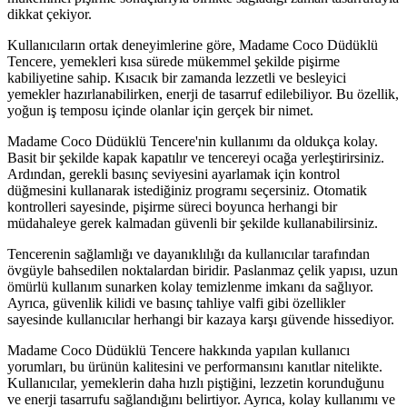
dikkat çekiyor.
Kullanıcıların ortak deneyimlerine göre, Madame Coco Düdüklü
Tencere, yemekleri kısa sürede mükemmel şekilde pişirme
kabiliyetine sahip. Kısacık bir zamanda lezzetli ve besleyici
yemekler hazırlanabilirken, enerji de tasarruf edilebiliyor. Bu özellik,
yoğun iş temposu içinde olanlar için gerçek bir nimet.
Madame Coco Düdüklü Tencere'nin kullanımı da oldukça kolay.
Basit bir şekilde kapak kapatılır ve tencereyi ocağa yerleştirirsiniz.
Ardından, gerekli basınç seviyesini ayarlamak için kontrol
düğmesini kullanarak istediğiniz programı seçersiniz. Otomatik
kontrolleri sayesinde, pişirme süreci boyunca herhangi bir
müdahaleye gerek kalmadan güvenli bir şekilde kullanabilirsiniz.
Tencerenin sağlamlığı ve dayanıklılığı da kullanıcılar tarafından
övgüyle bahsedilen noktalardan biridir. Paslanmaz çelik yapısı, uzun
ömürlü kullanım sunarken kolay temizlenme imkanı da sağlıyor.
Ayrıca, güvenlik kilidi ve basınç tahliye valfi gibi özellikler
sayesinde kullanıcılar herhangi bir kazaya karşı güvende hissediyor.
Madame Coco Düdüklü Tencere hakkında yapılan kullanıcı
yorumları, bu ürünün kalitesini ve performansını kanıtlar nitelikte.
Kullanıcılar, yemeklerin daha hızlı piştiğini, lezzetin korunduğunu
ve enerji tasarrufu sağlandığını belirtiyor. Ayrıca, kolay kullanımı ve