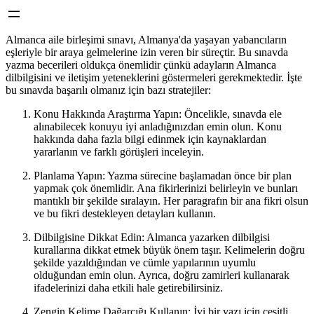
Almanca aile birleşimi sınavı, Almanya'da yaşayan yabancıların
eşleriyle bir araya gelmelerine izin veren bir süreçtir. Bu sınavda
yazma becerileri oldukça önemlidir çünkü adayların Almanca
dilbilgisini ve iletişim yeteneklerini göstermeleri gerekmektedir. İşte
bu sınavda başarılı olmanız için bazı stratejiler:
Konu Hakkında Araştırma Yapın: Öncelikle, sınavda ele
alınabilecek konuyu iyi anladığınızdan emin olun. Konu
hakkında daha fazla bilgi edinmek için kaynaklardan
yararlanın ve farklı görüşleri inceleyin.
Planlama Yapın: Yazma sürecine başlamadan önce bir plan
yapmak çok önemlidir. Ana fikirlerinizi belirleyin ve bunları
mantıklı bir şekilde sıralayın. Her paragrafın bir ana fikri olsun
ve bu fikri destekleyen detayları kullanın.
Dilbilgisine Dikkat Edin: Almanca yazarken dilbilgisi
kurallarına dikkat etmek büyük önem taşır. Kelimelerin doğru
şekilde yazıldığından ve cümle yapılarının uyumlu
olduğundan emin olun. Ayrıca, doğru zamirleri kullanarak
ifadelerinizi daha etkili hale getirebilirsiniz.
Zengin Kelime Dağarcığı Kullanın: İyi bir yazı için çeşitli