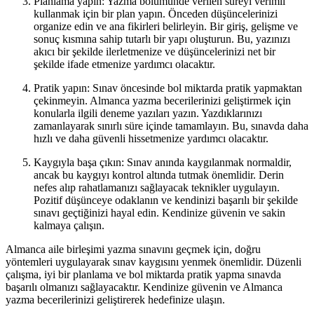
Planlama yapın: Yazma bölümünde verilen süreyi verimli
kullanmak için bir plan yapın. Önceden düşüncelerinizi
organize edin ve ana fikirleri belirleyin. Bir giriş, gelişme ve
sonuç kısmına sahip tutarlı bir yapı oluşturun. Bu, yazınızı
akıcı bir şekilde ilerletmenize ve düşüncelerinizi net bir
şekilde ifade etmenize yardımcı olacaktır.
Pratik yapın: Sınav öncesinde bol miktarda pratik yapmaktan
çekinmeyin. Almanca yazma becerilerinizi geliştirmek için
konularla ilgili deneme yazıları yazın. Yazdıklarınızı
zamanlayarak sınırlı süre içinde tamamlayın. Bu, sınavda daha
hızlı ve daha güvenli hissetmenize yardımcı olacaktır.
Kaygıyla başa çıkın: Sınav anında kaygılanmak normaldir,
ancak bu kaygıyı kontrol altında tutmak önemlidir. Derin
nefes alıp rahatlamanızı sağlayacak teknikler uygulayın.
Pozitif düşünceye odaklanın ve kendinizi başarılı bir şekilde
sınavı geçtiğinizi hayal edin. Kendinize güvenin ve sakin
kalmaya çalışın.
Almanca aile birleşimi yazma sınavını geçmek için, doğru
yöntemleri uygulayarak sınav kaygısını yenmek önemlidir. Düzenli
çalışma, iyi bir planlama ve bol miktarda pratik yapma sınavda
başarılı olmanızı sağlayacaktır. Kendinize güvenin ve Almanca
yazma becerilerinizi geliştirerek hedefinize ulaşın.