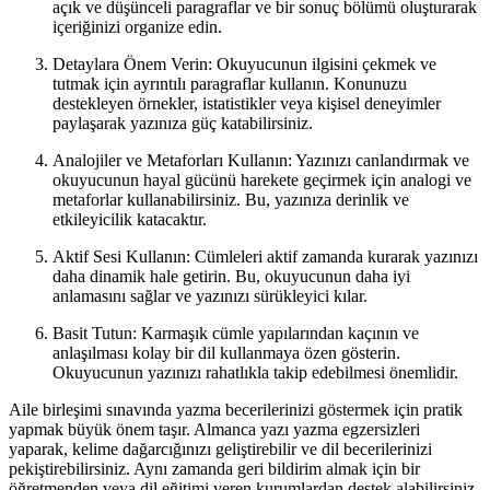
açık ve düşünceli paragraflar ve bir sonuç bölümü oluşturarak
içeriğinizi organize edin.
Detaylara Önem Verin: Okuyucunun ilgisini çekmek ve
tutmak için ayrıntılı paragraflar kullanın. Konunuzu
destekleyen örnekler, istatistikler veya kişisel deneyimler
paylaşarak yazınıza güç katabilirsiniz.
Analojiler ve Metaforları Kullanın: Yazınızı canlandırmak ve
okuyucunun hayal gücünü harekete geçirmek için analogi ve
metaforlar kullanabilirsiniz. Bu, yazınıza derinlik ve
etkileyicilik katacaktır.
Aktif Sesi Kullanın: Cümleleri aktif zamanda kurarak yazınızı
daha dinamik hale getirin. Bu, okuyucunun daha iyi
anlamasını sağlar ve yazınızı sürükleyici kılar.
Basit Tutun: Karmaşık cümle yapılarından kaçının ve
anlaşılması kolay bir dil kullanmaya özen gösterin.
Okuyucunun yazınızı rahatlıkla takip edebilmesi önemlidir.
Aile birleşimi sınavında yazma becerilerinizi göstermek için pratik
yapmak büyük önem taşır. Almanca yazı yazma egzersizleri
yaparak, kelime dağarcığınızı geliştirebilir ve dil becerilerinizi
pekiştirebilirsiniz. Aynı zamanda geri bildirim almak için bir
öğretmenden veya dil eğitimi veren kurumlardan destek alabilirsiniz.