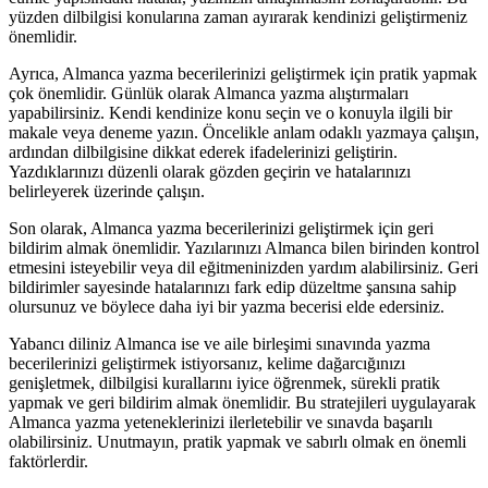
yüzden dilbilgisi konularına zaman ayırarak kendinizi geliştirmeniz
önemlidir.
Ayrıca, Almanca yazma becerilerinizi geliştirmek için pratik yapmak
çok önemlidir. Günlük olarak Almanca yazma alıştırmaları
yapabilirsiniz. Kendi kendinize konu seçin ve o konuyla ilgili bir
makale veya deneme yazın. Öncelikle anlam odaklı yazmaya çalışın,
ardından dilbilgisine dikkat ederek ifadelerinizi geliştirin.
Yazdıklarınızı düzenli olarak gözden geçirin ve hatalarınızı
belirleyerek üzerinde çalışın.
Son olarak, Almanca yazma becerilerinizi geliştirmek için geri
bildirim almak önemlidir. Yazılarınızı Almanca bilen birinden kontrol
etmesini isteyebilir veya dil eğitmeninizden yardım alabilirsiniz. Geri
bildirimler sayesinde hatalarınızı fark edip düzeltme şansına sahip
olursunuz ve böylece daha iyi bir yazma becerisi elde edersiniz.
Yabancı diliniz Almanca ise ve aile birleşimi sınavında yazma
becerilerinizi geliştirmek istiyorsanız, kelime dağarcığınızı
genişletmek, dilbilgisi kurallarını iyice öğrenmek, sürekli pratik
yapmak ve geri bildirim almak önemlidir. Bu stratejileri uygulayarak
Almanca yazma yeteneklerinizi ilerletebilir ve sınavda başarılı
olabilirsiniz. Unutmayın, pratik yapmak ve sabırlı olmak en önemli
faktörlerdir.