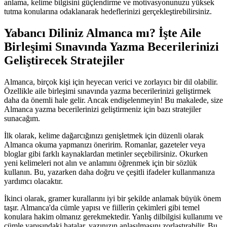
anlama, kelime bilgisini güçlendirme ve motivasyonunuzu yüksek
tutma konularına odaklanarak hedeflerinizi gerçekleştirebilirsiniz.
Yabancı Diliniz Almanca mı? İşte Aile
Birleşimi Sınavında Yazma Becerilerinizi
Geliştirecek Stratejiler
Almanca, birçok kişi için heyecan verici ve zorlayıcı bir dil olabilir.
Özellikle aile birleşimi sınavında yazma becerilerinizi geliştirmek
daha da önemli hale gelir. Ancak endişelenmeyin! Bu makalede, size
Almanca yazma becerilerinizi geliştirmeniz için bazı stratejiler
sunacağım.
İlk olarak, kelime dağarcığınızı genişletmek için düzenli olarak
Almanca okuma yapmanızı öneririm. Romanlar, gazeteler veya
bloglar gibi farklı kaynaklardan metinler seçebilirsiniz. Okurken
yeni kelimeleri not alın ve anlamını öğrenmek için bir sözlük
kullanın. Bu, yazarken daha doğru ve çeşitli ifadeler kullanmanıza
yardımcı olacaktır.
İkinci olarak, gramer kurallarını iyi bir şekilde anlamak büyük önem
taşır. Almanca'da cümle yapısı ve fiillerin çekimleri gibi temel
konulara hakim olmanız gerekmektedir. Yanlış dilbilgisi kullanımı ve
cümle yapısındaki hatalar, yazınızın anlaşılmasını zorlaştırabilir. Bu