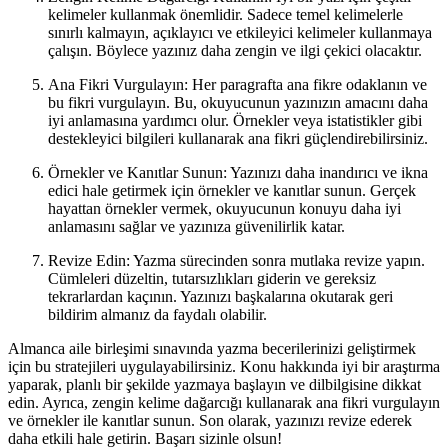
kelimeler kullanmak önemlidir. Sadece temel kelimelerle
sınırlı kalmayın, açıklayıcı ve etkileyici kelimeler kullanmaya
çalışın. Böylece yazınız daha zengin ve ilgi çekici olacaktır.
Ana Fikri Vurgulayın: Her paragrafta ana fikre odaklanın ve
bu fikri vurgulayın. Bu, okuyucunun yazınızın amacını daha
iyi anlamasına yardımcı olur. Örnekler veya istatistikler gibi
destekleyici bilgileri kullanarak ana fikri güçlendirebilirsiniz.
Örnekler ve Kanıtlar Sunun: Yazınızı daha inandırıcı ve ikna
edici hale getirmek için örnekler ve kanıtlar sunun. Gerçek
hayattan örnekler vermek, okuyucunun konuyu daha iyi
anlamasını sağlar ve yazınıza güvenilirlik katar.
Revize Edin: Yazma sürecinden sonra mutlaka revize yapın.
Cümleleri düzeltin, tutarsızlıkları giderin ve gereksiz
tekrarlardan kaçının. Yazınızı başkalarına okutarak geri
bildirim almanız da faydalı olabilir.
Almanca aile birleşimi sınavında yazma becerilerinizi geliştirmek
için bu stratejileri uygulayabilirsiniz. Konu hakkında iyi bir araştırma
yaparak, planlı bir şekilde yazmaya başlayın ve dilbilgisine dikkat
edin. Ayrıca, zengin kelime dağarcığı kullanarak ana fikri vurgulayın
ve örnekler ile kanıtlar sunun. Son olarak, yazınızı revize ederek
daha etkili hale getirin. Başarı sizinle olsun!